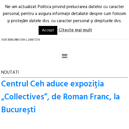
Ne-am actualizat Politica privind prelucrarea datelor cu caracter
Deschide
RO
EN
personal, pentru a asigura informaţii detaliate despre cum folosim
şi protejăm datele dvs. cu caracter personal şi drepturile dvs.
Arhitectură.
Oraș.
Societate.
Citeste mai mult
Accept
revistă online
ISSN 3008-2986 ISSN-L 2069-721X
≡
NOUTATI
Centrul Ceh aduce expoziția
„Collectives”, de Roman Franc, la
București