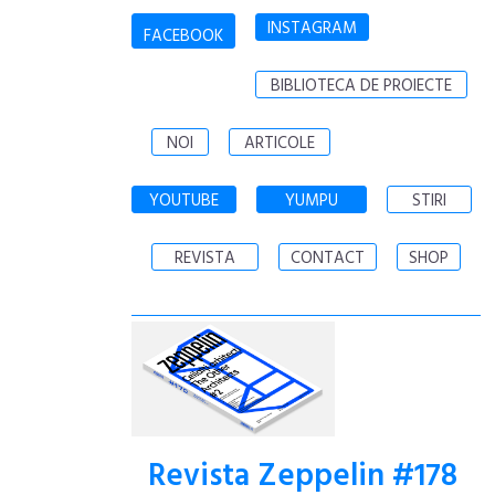
INSTAGRAM
FACEBOOK
BIBLIOTECA DE PROIECTE
NOI
ARTICOLE
YOUTUBE
YUMPU
STIRI
REVISTA
CONTACT
SHOP
Revista Zeppelin #178