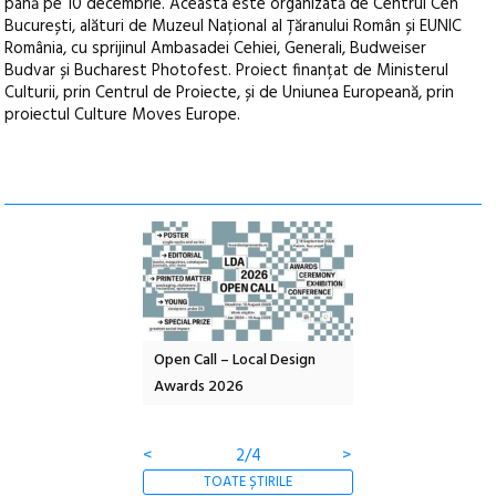
până pe 10 decembrie. Aceasta este organizată de Centrul Ceh
București, alături de Muzeul Național al Țăranului Român și EUNIC
România, cu sprijinul Ambasadei Cehiei, Generali, Budweiser
Budvar și Bucharest Photofest. Proiect finanțat de Ministerul
Culturii, prin Centrul de Proiecte, și de Uniunea Europeană, prin
proiectul Culture Moves Europe.
nd: POELANDA – parc
Open Call – Local Design
Anuala de artă urba
e și co-creație
Awards 2026
Artown NOW #5:
Gramatica libertății
<
2/4
>
TOATE ȘTIRILE