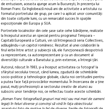
de entuziasm, aceasta ajunge acum la București, în prezența lui
Roman Franc. Ea înglobează nouă ani de activitate a artistului cu
formatul portretului de grup, pe care l-a aplicat unor comunități
din toate colțurile lumi, cu un remarcabil succes în spațiile
expoziționale din Europa și SUA.
Portretele localnicilor din cele șase sate cehe bănățene, realizate
la începutul acestui an special pentru programul Timișoara –
Capitală Europeană a Culturii, vin să întregească seria Collectives,
adăugându-i un capitol românesc. Rezultat al unei colaborări la
firul ierbii între artist și subiecții săi, ele funcționează deopotrivă
ca reprezentare, ca autoreprezentare și ca un document al
diversității culturale a Banatului și, prin extensie, a întregii țări.
Autorul, născut în 1983, și-a început activitatea ca fotograf la
sfârșitul secolului trecut, când lumea, zguduită de schimbările
socio-politice și tehnologice globale, căuta noi certitudini pentru
a putea face față provocărilor momentului. În încercarea de a ține
pasul, mulți profesioniști ai sectorului creativ de atunci au
subscris unor tendințe noi, ce reflectau toate aceste schimbări.
„
Roman Franc fotografiază grupuri mai mici sau mai mari de oameni
legați în feluri diverse și convinși să vină în fața obiectivului
aparatului foto de motive la fel de diverse. Seriile de fotografii de