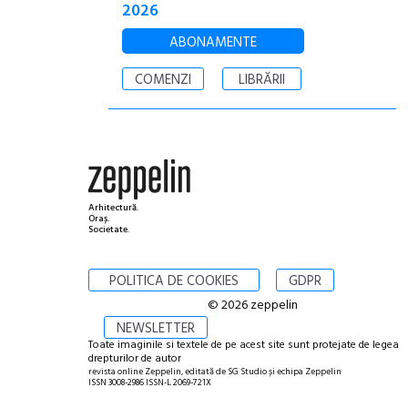
2026
ABONAMENTE
COMENZI
LIBRĂRII
Arhitectură.
Oraș.
Societate.
POLITICA DE COOKIES
GDPR
© 2026 zeppelin
NEWSLETTER
Toate imaginile si textele de pe acest site sunt protejate de legea
drepturilor de autor
revista online Zeppelin, editată de SG Studio și echipa Zeppelin
ISSN 3008-2986 ISSN-L 2069-721X