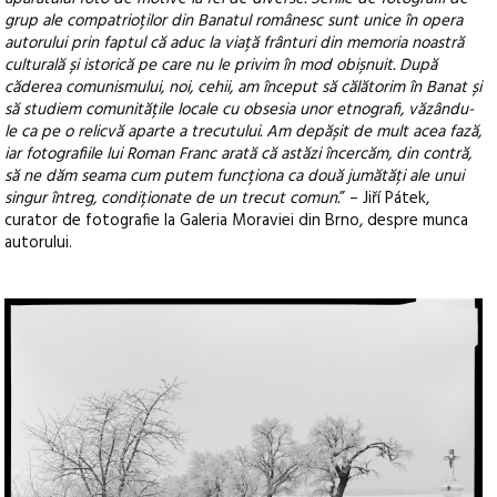
grup ale compatrioților din Banatul românesc sunt unice în opera
autorului prin faptul că aduc la viață frânturi din memoria noastră
culturală și istorică pe care nu le privim în mod obișnuit. După
căderea comunismului, noi, cehii, am început să călătorim în Banat și
să studiem comunitățile locale cu obsesia unor etnografi, văzându-
le ca pe o relicvă aparte a trecutului. Am depășit de mult acea fază,
iar fotografiile lui Roman Franc arată că astăzi încercăm, din contră,
să ne dăm seama cum putem funcționa ca două jumătăți ale unui
singur întreg, condiționate de un trecut comun.
” – Jiří Pátek,
curator de fotografie la Galeria Moraviei din Brno, despre munca
autorului.