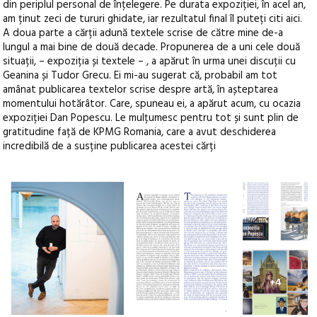
din periplul personal de înțelegere. Pe durata expoziției, în acel an,
am ținut zeci de tururi ghidate, iar rezultatul final îl puteți citi aici.
A doua parte a cărții adună textele scrise de către mine de-a
lungul a mai bine de două decade. Propunerea de a uni cele două
situații, – expoziția și textele – , a apărut în urma unei discuții cu
Geanina și Tudor Grecu. Ei mi-au sugerat că, probabil am tot
amânat publicarea textelor scrise despre artă, în așteptarea
momentului hotărâtor. Care, spuneau ei, a apărut acum, cu ocazia
expoziției Dan Popescu. Le mulțumesc pentru tot și sunt plin de
gratitudine față de KPMG Romania, care a avut deschiderea
incredibilă de a susține publicarea acestei cărți
+4