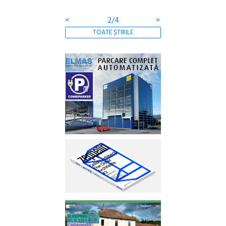
Gramatica libertății
<
2/4
>
TOATE ȘTIRILE