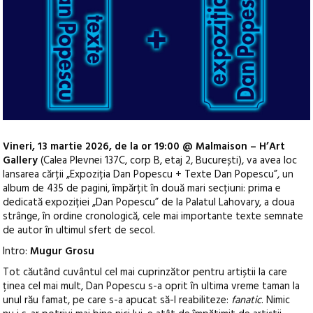
Vineri, 13 martie 2026, de la or 19:00 @ Malmaison – H’Art
Gallery
(Calea Plevnei 137C, corp B, etaj 2, București), va avea loc
lansarea cărții „Expoziția Dan Popescu + Texte Dan Popescu”
, un
album de 435 de pagini, împărțit în două mari secțiuni: prima e
dedicată expoziției „Dan Popescu” de la Palatul Lahovary, a doua
strânge, în ordine cronologică, cele mai importante texte semnate
de autor în ultimul sfert de secol.
Intro:
Mugur Grosu
Tot căutând cuvântul cel mai cuprinzător pentru artiștii la care
ținea cel mai mult, Dan Popescu s-a oprit în ultima vreme taman la
unul rău famat, pe care s-a apucat să-l reabiliteze:
fanatic
. Nimic