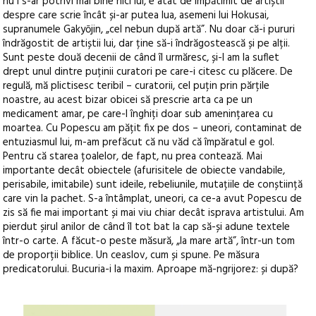
nu i s-ar potrivi mai bine nici lui, e atât de împătimit de artiștii
despre care scrie încât și-ar putea lua, asemeni lui Hokusai,
supranumele Gakyōjin, „cel nebun după artă”. Nu doar că-i pururi
îndrăgostit de artiștii lui, dar ține să-i îndrăgostească și pe alții.
Sunt peste două decenii de când îl urmăresc, și-l am la suflet
drept unul dintre puținii curatori pe care-i citesc cu plăcere. De
regulă, mă plictisesc teribil – curatorii, cel puțin prin părțile
noastre, au acest bizar obicei să prescrie arta ca pe un
medicament amar, pe care-l înghiți doar sub amenințarea cu
moartea. Cu Popescu am pățit fix pe dos – uneori, contaminat de
entuziasmul lui, m-am prefăcut că nu văd că împăratul e gol.
Pentru că starea țoalelor, de fapt, nu prea contează. Mai
importante decât obiectele (afurisitele de obiecte vandabile,
perisabile, imitabile) sunt ideile, rebeliunile, mutațiile de conștiință
care vin la pachet. S-a întâmplat, uneori, ca ce-a avut Popescu de
zis să fie mai important și mai viu chiar decât isprava artistului. Am
pierdut șirul anilor de când îl tot bat la cap să-și adune textele
într-o carte. A făcut-o peste măsură, „la mare artă”, într-un tom
de proporții biblice. Un ceaslov, cum și spune. Pe măsura
predicatorului. Bucuria-i la maxim. Aproape mă-ngrijorez: și după?