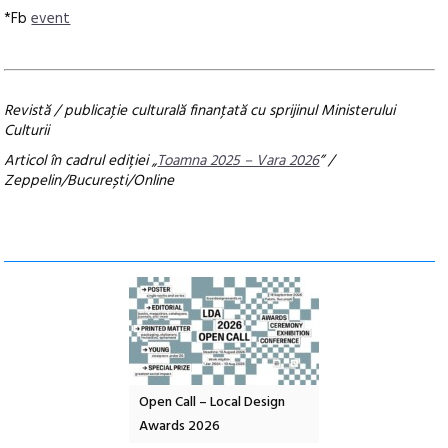
*Fb
event
Revistă / publicaţie culturală finanţată cu sprijinul Ministerului
Culturii
Articol în cadrul ediției „
Toamna 2025 – Vara 2026
” /
Zeppelin/București/Online
nd: POELANDA – parc
Open Call – Local Design
Anuala de artă urba
e și co-creație
Awards 2026
Artown NOW #5: