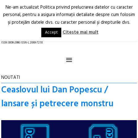
Ne-am actualizat Politica privind prelucrarea datelor cu caracter
Deschide
RO
EN
personal, pentru a asigura informaţii detaliate despre cum folosim
şi protejăm datele dvs. cu caracter personal şi drepturile dvs.
Arhitectură.
Oraș.
Societate.
Citeste mai mult
Accept
revistă online
ISSN 3008-2986 ISSN-L 2069-721X
≡
NOUTATI
Ceaslovul lui Dan Popescu /
lansare și petrecere monstru