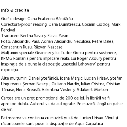
Info & credite
Grafic-design: Oana Ecaterina Băndărău
Corectură/proof reading: Daria Dumitrescu, Cosmin Ciotloș, Mark
Percival
Traduceri: Bertha Savu și Flavia Yasin
Foto: Alexandru Paul, Adrian Alexandru Neculcea, Petre Dalea,
Constantin Rusu, Răzvan Năstase
Mulțumiri speciale Geaninei și lui Tudor Grecu pentru susținere,
KPMG România pentru implicare reală. Lui Roger Akoury pentru
inspirația de a pune la dispoziție „castelul Lahovary” pentru
expoziția.
Alte mulțumiri: Daniel Ștefănică, Ioana Marșic, Lucian Hrisav, Ștefan
Ungureanu, Șerban Neacșu, Giuliano Nardin, Iulian Cristea, Cristian
Tănase, Elena Breaslă, Valentina Vesler și Adalbert Marton
Cartea are un preț promoțional de 200 de lei. În librării va fi
aproape dublu. Autorul va da autografe. Pe muzică, lângă un pahar
de vin.
Petrecerea va continua cu muzică pusă de Lucian Hrisav. Vinul și
răcoritoarele sunt puse la dispoziție de Aqua Carpatica