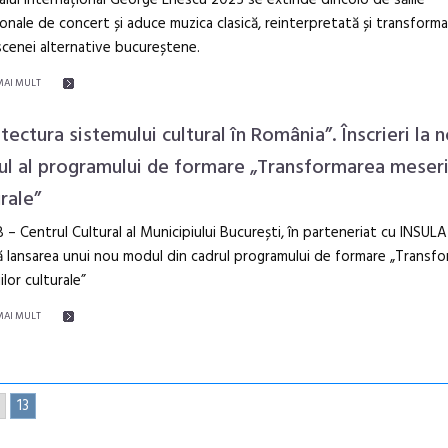
ionale de concert și aduce muzica clasică, reinterpretată și transforma
scenei alternative bucureștene.
MAI MULT
tectura sistemului cultural în România”. Înscrieri la n
l al programului de formare „Transformarea meseri
rale”
– Centrul Cultural al Municipiului București, în parteneriat cu INSULA
 lansarea unui nou modul din cadrul programului de formare „Transf
ilor culturale”
MAI MULT
13