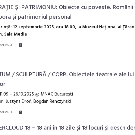
AȚIE ȘI PATRIMONIU: Obiecte cu poveste. Românii 
pora și patrimoniul personal
rință: 12 septembrie 2025, ora 18:00, la Muzeul Național al Țăran
, Sala Media
MAI MULT
UM / SCULPTURĂ / CORP. Obiectele teatrale ale lui
or
 11.09 – 26.10.2025 @ MNAC Bucureşti
ri: Justyna Droń, Bogdan Renczyński
MAI MULT
RCLOUD 18 – 18 ani în 18 zile și 18 locuri și deschide