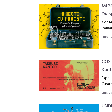
MIGR
Dias
Confe
Român
CITEŞTE 
COST
Kant
Expo:
Curato
CITEŞTE 
UNDE