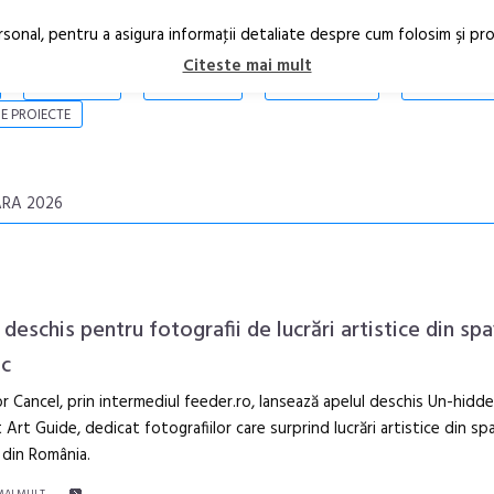
rsonal, pentru a asigura informaţii detaliate despre cum folosim şi pr
Citeste mai mult
ARTICOLE
STIRI
REVISTA PRINT
CONTACT
E PROIECTE
RA 2026
deschis pentru fotografii de lucrări artistice din spa
ic
r Cancel, prin intermediul feeder.ro, lansează apelul deschis Un-hidd
 Art Guide, dedicat fotografiilor care surprind lucrări artistice din spa
 din România.
Festivalul C
revine la Efo