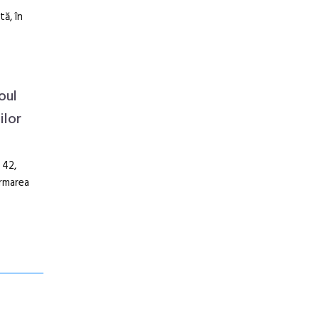
tă, în
oul
ilor
 42,
ormarea