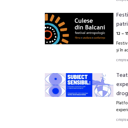
CITEŞTE 
Fest
patri
12 – 
Festiv
și în 
CITEŞTE 
Teat
expe
drog
Platfo
experi
CITEŞTE 