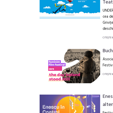
Teatr
UNDER
cea de
Griviț
deschi
CITEŞTE 
Buch
Asocia
Festiv
CITEŞTE 
Enes
alte
Festiv