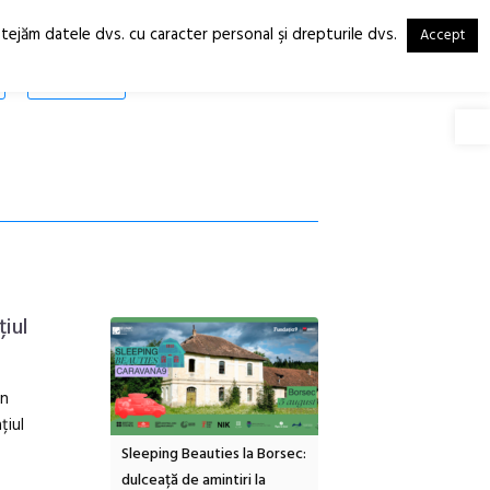
otejăm datele dvs. cu caracter personal şi drepturile dvs.
Accept
RO
EN
SHOP
Deschide
țiul
en
țiul
inemascop
Sleeping Beauties la Borsec:
Festivalul Strada
rie Sud cu a IX-a
dulceață de amintiri la
Armenească #10: concer