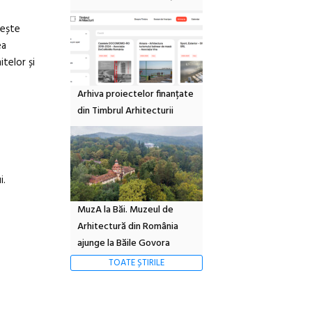
rește
ea
itelor și
Arhiva proiectelor finanțate
din Timbrul Arhitecturii
i.
MuzA la Băi. Muzeul de
Arhitectură din România
ajunge la Băile Govora
TOATE ȘTIRILE