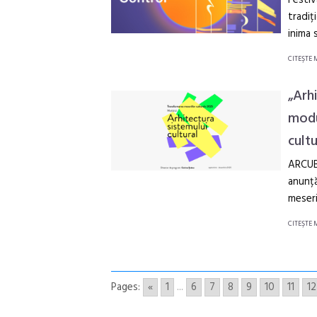
tradiț
inima 
CITEŞTE 
„Arhi
modu
cultu
ARCUB 
anunță
meseri
CITEŞTE 
Pages:
«
1
...
6
7
8
9
10
11
12