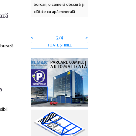
borcan, o cameră obscură și
ateliere și întâlniri în Gr
clătite cu apă minerală
Botanică
ază
<
2/4
>
TOATE ȘTIRILE
lebrează
:
a
ibil: