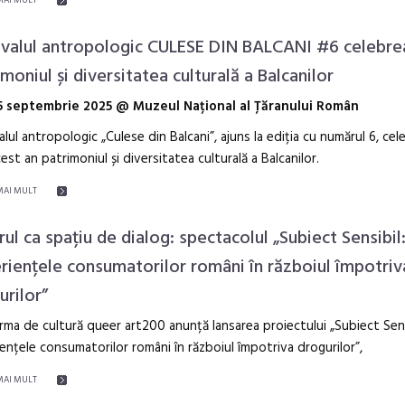
MAI MULT
ediție
ivalul antropologic CULESE DIN BALCANI #6 celebre
moniul și diversitatea culturală a Balcanilor
15 septembrie 2025 @ Muzeul Național al Țăranului Român
alul antropologic „Culese din Balcani”, ajuns la ediția cu numărul 6, ce
acest an patrimoniul și diversitatea culturală a Balcanilor.
MAI MULT
rul ca spațiu de dialog: spectacolul „Subiect Sensibil
riențele consumatorilor români în războiul împotriv
urilor”
rma de cultură queer art200 anunță lansarea proiectului „Subiect Sens
ențele consumatorilor români în războiul împotriva drogurilor”,
MAI MULT