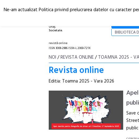
Ne-am actualizat Politica privind prelucrarea datelor cu caracter pe
Arhitectură.
NOI
Oraș.
Societate.
BIBLIOTECA D
revistă online
ISSN 3008-2986 ISSN-L 2069-721X
NOI
/
REVISTA ONLINE
/
TOAMNA 2025 - VA
Revista online
Editia: Toamna 2025 - Vara 2026
Apel 
publ
Save o
Street
public