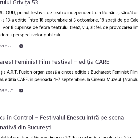
ului Grivița 53
CLOUD, primul festival de teatru independent din România, sărbăto
-a 18-a ediție. Între 18 septembrie si 5 octombrie, 18 spații de pe Cal
ei vor fi cuprinse de febra teatrului treaz, viu, altfel, de provocarea lim
derea perspectivelor publicului.
MAI MULT
arest Feminist Film Festival – ediția CARE
ția A.R.T. Fusion organizează a cincea ediție a Bucharest Feminist Film
al, ediția CARE, în perioada 4-7 septembrie, la Cinema Muzeul Țăranulu
MAI MULT
cu în Control – Festivalul Enescu intră pe scena
rnativă din București
alul Internațional George Enescu 2025 se extinde dincolo de sălile