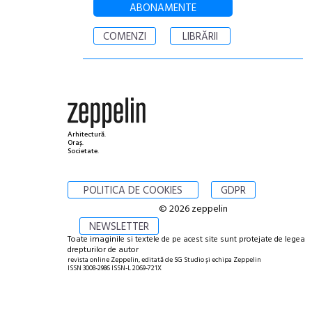
ABONAMENTE
COMENZI
LIBRĂRII
Arhitectură.
Oraș.
Societate.
POLITICA DE COOKIES
GDPR
© 2026 zeppelin
NEWSLETTER
Toate imaginile si textele de pe acest site sunt protejate de legea
drepturilor de autor
revista online Zeppelin, editată de SG Studio și echipa Zeppelin
ISSN 3008-2986 ISSN-L 2069-721X