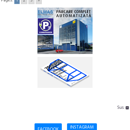
Pages:
1
2
3
»
Sus
INSTAGRAM
FACEBOOK