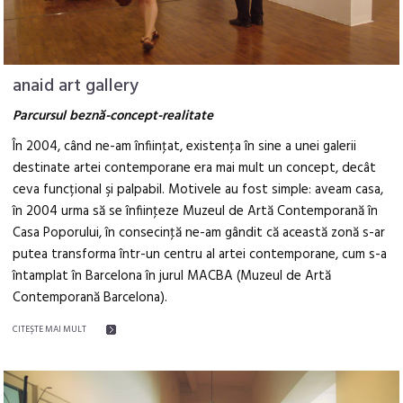
anaid art gallery
Parcursul beznă-concept-realitate
În 2004, când ne-am înfiinţat, existenţa în sine a unei galerii
destinate artei contemporane era mai mult un concept, decât
ceva funcțional şi palpabil. Motivele au fost simple: aveam casa,
în 2004 urma să se înfiinţeze Muzeul de Artă Contemporană în
Casa Poporului, în consecinţă ne-am gândit că această zonă s-ar
putea transforma într-un centru al artei contemporane, cum s-a
întamplat în Barcelona în jurul MACBA (Muzeul de Artă
Contemporană Barcelona).
CITEŞTE MAI MULT