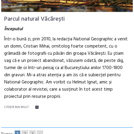
Parcul natural Văcărești
Începutul
Într-o bună zi, prin 2010, la redacția National Geographic a venit
un domn, Cristian Mihai, ornitolog foarte competent, cu o
grămadă de fotografii cu păsări din groapa Văcărești. Eu știam
vag că e un proiect abandonat, văzusem odată, de peste dig,
turme de oi într-un peisaj ca al Bucureștiului anilor 1700-1800
din gravuri. Mi-a atras atenția și am zis că e subiecțel pentru
National Geographic. Am vorbit cu Helmut Ignat, amic și
colaborator al revistei, care a susținut în tot acest timp
proiectul prin resurse proprii.
CITEŞTE MAI MULT