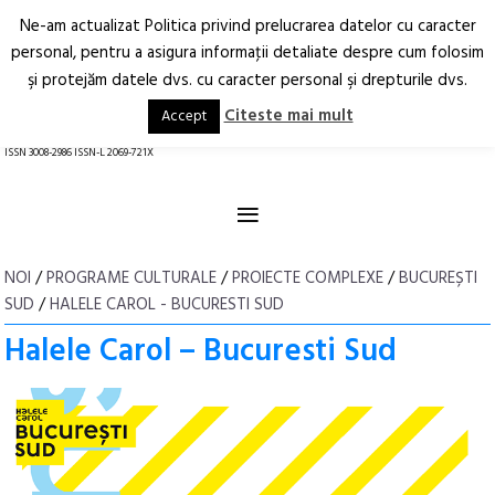
Ne-am actualizat Politica privind prelucrarea datelor cu caracter
Deschide
RO
EN
personal, pentru a asigura informaţii detaliate despre cum folosim
şi protejăm datele dvs. cu caracter personal şi drepturile dvs.
Arhitectură.
Oraș.
Societate.
Citeste mai mult
Accept
revistă online
ISSN 3008-2986 ISSN-L 2069-721X
≡
NOI
/
PROGRAME CULTURALE
/
PROIECTE COMPLEXE
/
BUCUREȘTI
SUD
/
HALELE CAROL - BUCURESTI SUD
Halele Carol – Bucuresti Sud