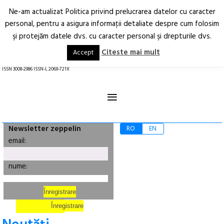
Ne-am actualizat Politica privind prelucrarea datelor cu caracter
Deschide
RO
EN
personal, pentru a asigura informaţii detaliate despre cum folosim
şi protejăm datele dvs. cu caracter personal şi drepturile dvs.
Arhitectură.
Oraș.
Societate.
Citeste mai mult
Accept
revistă online
ISSN 3008-2986 ISSN-L 2069-721X
≡
Newsletter zeppelin
RO
EN
email:
nume: