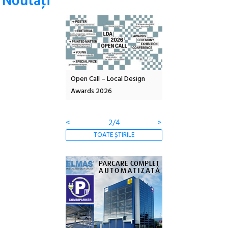
Noutăţi
nd: POELANDA – parc
Open Call – Local Design
Anuala de artă urba
e și co-creație
Awards 2026
Artown NOW #5:
Gramatica libertății
<
2/4
>
TOATE ȘTIRILE