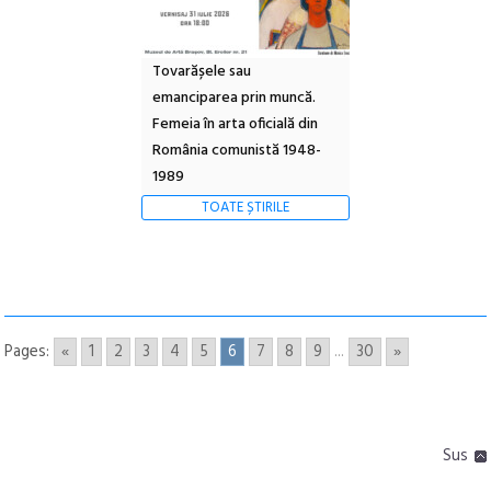
Tovarășele sau
emanciparea prin muncă.
Femeia în arta oficială din
România comunistă 1948-
1989
TOATE ȘTIRILE
Pages:
«
1
2
3
4
5
6
7
8
9
...
30
»
Sus