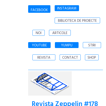
INSTAGRAM
FACEBOOK
BIBLIOTECA DE PROIECTE
NOI
ARTICOLE
YOUTUBE
YUMPU
STIRI
REVISTA
CONTACT
SHOP
Revista Zeppelin #178