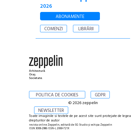
2026
ABONAMENTE
COMENZI
LIBRĂRII
Arhitectură.
Oraș.
Societate.
POLITICA DE COOKIES
GDPR
© 2026 zeppelin
NEWSLETTER
Toate imaginile si textele de pe acest site sunt protejate de legea
drepturilor de autor
revista online Zeppelin, editată de SG Studio și echipa Zeppelin
ISSN 3008-2986 ISSN-L 2069-721X