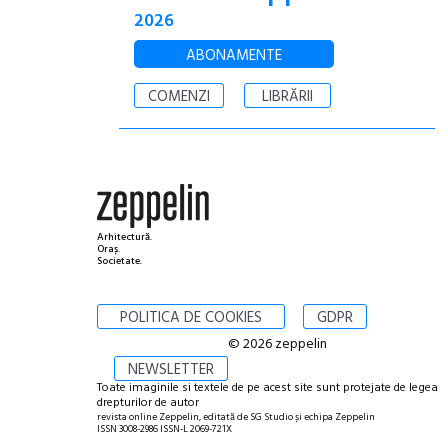
2026
ABONAMENTE
COMENZI
LIBRĂRII
Arhitectură.
Oraș.
Societate.
POLITICA DE COOKIES
GDPR
© 2026 zeppelin
NEWSLETTER
Toate imaginile si textele de pe acest site sunt protejate de legea
drepturilor de autor
revista online Zeppelin, editată de SG Studio și echipa Zeppelin
ISSN 3008-2986 ISSN-L 2069-721X