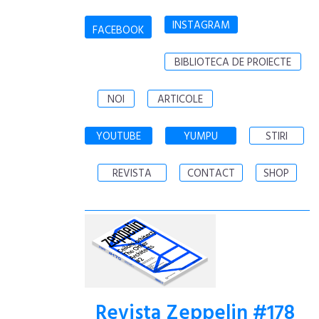
INSTAGRAM
FACEBOOK
BIBLIOTECA DE PROIECTE
NOI
ARTICOLE
YOUTUBE
YUMPU
STIRI
REVISTA
CONTACT
SHOP
Revista Zeppelin #178