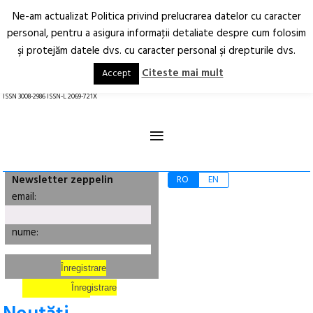
Ne-am actualizat Politica privind prelucrarea datelor cu caracter
Deschide
RO
EN
personal, pentru a asigura informaţii detaliate despre cum folosim
şi protejăm datele dvs. cu caracter personal şi drepturile dvs.
Arhitectură.
Oraș.
Societate.
Citeste mai mult
Accept
revistă online
ISSN 3008-2986 ISSN-L 2069-721X
≡
Newsletter zeppelin
RO
EN
email:
nume: