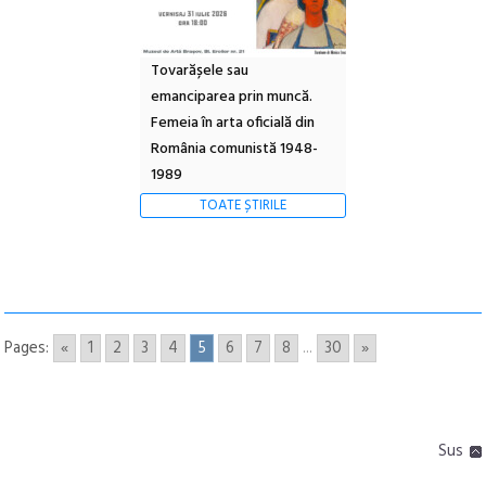
Tovarășele sau
emanciparea prin muncă.
Femeia în arta oficială din
România comunistă 1948-
1989
TOATE ȘTIRILE
Pages:
«
1
2
3
4
5
6
7
8
...
30
»
Sus