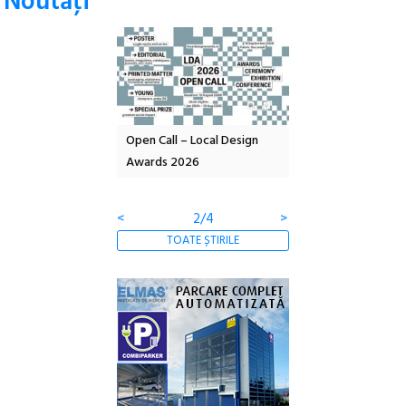
Noutăţi
nd: POELANDA – parc
Open Call – Local Design
Anuala de artă urba
e și co-creație
Awards 2026
Artown NOW #5:
Gramatica libertății
<
2/4
>
TOATE ȘTIRILE