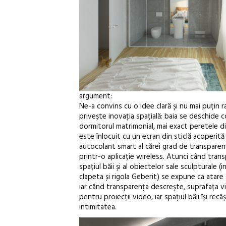
argument:
Ne-a convins cu o idee clară și nu mai puțin r
privește inovația spațială: baia se deschide 
dormitorul matrimonial, mai exact peretele di
este înlocuit cu un ecran din sticlă acoperită
autocolant smart al cărei grad de transparen
printr-o aplicație wireless. Atunci când tran
spațiul băii și al obiectelor sale sculpturale (
clapeta și rigola Geberit) se expune ca atare 
iar când transparența descrește, suprafața vi
pentru proiecții video, iar spațiul băii își recâ
intimitatea.