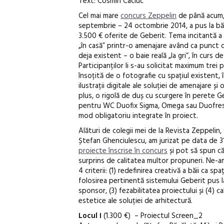
Text: Cosmin Caciuc
Cel mai mare
concurs Zeppelin
de până acum, 
septembrie – 24 octombrie 2014, a pus la bă
3.500 € oferite de Geberit. Tema incitantă a 
„în casă” printr-o amenajare având ca punct 
deja existent – o baie reală „la gri“, în curs 
Participanților li s-au solicitat maximum trei 
însoțită de o fotografie cu spațiul existent
ilustrații digitale ale soluției de amenajare și 
plus, o rigolă de duș cu scurgere în perete G
pentru WC Duofix Sigma, Omega sau Duofresh
mod obligatoriu integrate în proiect.
Alături de colegii mei de la Revista Zeppelin
Ștefan Ghenciulescu, am jurizat pe data de 
proiecte înscrise în concurs
și pot să spun c
surprins de calitatea multor propuneri. Ne-a
4 criterii: (1) redefinirea creativă a băii ca spa
folosirea pertinentă sistemului Geberit pus l
sponsor, (3) fezabilitatea proiectului și (4) cal
estetice ale soluției de arhitectură.
Locul I
(1.300 €) – Proiectul Screen_2