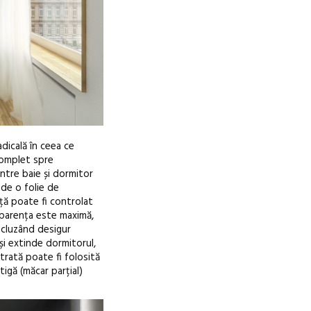
adicală în ceea ce
complet spre
ntre baie și dormitor
 de o folie de
ță poate fi controlat
sparența este maximă,
incluzând desigur
și extinde dormitorul,
trată poate fi folosită
știgă (măcar parțial)