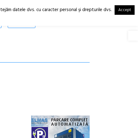
otejăm datele dvs. cu caracter personal şi drepturile dvs.
Accept
RO
EN
SHOP
Deschide