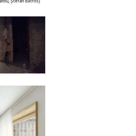
arbu, Ștefan Batros)