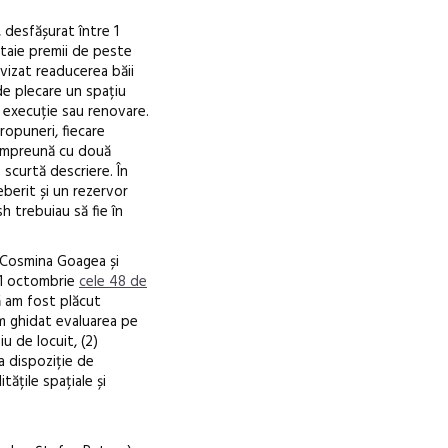
desfășurat între 1
taie premii de peste
vizat readucerea băii
de plecare un spațiu
de execuție sau renovare.
propuneri, fiecare
, împreună cu două
o scurtă descriere. În
eberit și un rezervor
 trebuiau să fie în
, Cosmina Goagea și
31 octombrie
cele 48 de
ă am fost plăcut
m ghidat evaluarea pe
țiu de locuit, (2)
a dispoziție de
itățile spațiale și