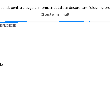
rsonal, pentru a asigura informaţii detaliate despre cum folosim şi pr
Citeste mai mult
ARTICOLE
STIRI
REVISTA PRINT
CONTACT
E PROIECTE
le