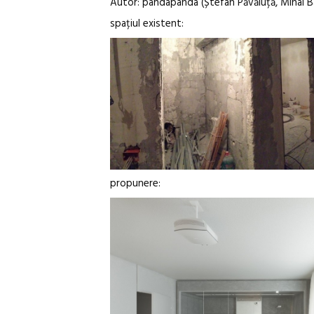
Autor: pandapanda (Ștefan Păvăluță, Mihai B
spațiul existent:
propunere: