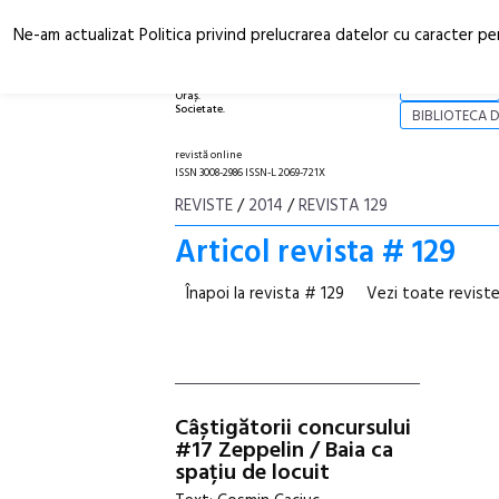
Ne-am actualizat Politica privind prelucrarea datelor cu caracter pe
Arhitectură.
NOI
Oraș.
Societate.
BIBLIOTECA D
revistă online
ISSN 3008-2986 ISSN-L 2069-721X
REVISTE
/
2014
/
REVISTA 129
Articol revista # 129
Înapoi la revista # 129
Vezi toate reviste
Câștigătorii concursului
#17 Zeppelin / Baia ca
spațiu de locuit