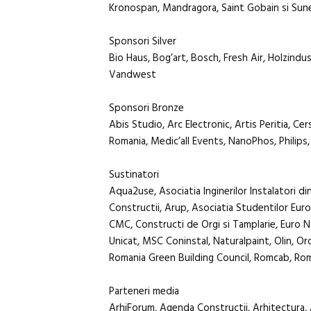
Kronospan, Mandragora, Saint Gobain si Sune
Sponsori Silver
Bio Haus, Bog’art, Bosch, Fresh Air, Holzindu
Vandwest
Sponsori Bronze
Abis Studio, Arc Electronic, Artis Peritia, Ce
Romania, Medic’all Events, NanoPhos, Philips
Sustinatori
Aqua2use, Asociatia Inginerilor Instalatori d
Constructii, Arup, Asociatia Studentilor Eur
CMC, Constructi de Orgi si Tamplarie, Euro Nar
Unicat, MSC Coninstal, Naturalpaint, Olin, Ord
Romania Green Building Council, Romcab, Ro
Parteneri media
ArhiForum, Agenda Constructii, Arhitectura, A