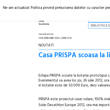
Ne-am actualizat Politica privind prelucrarea datelor cu caracter pe
Arhitectură.
NOI
Oraș.
Societate.
BIBLIOTECA D
revistă online
ISSN 3008-2986 ISSN-L 2069-721X
NOUTATI
Casa PRISPA scoasa la li
Echipa PRISPA scoate la licitatie prototipul 
Evenimentul va avea loc joi, 26 iulie 2012, or
in licitatie este de 50.000 Euro, desi valoar
PRISPA este proiectul casei solare, 100% ind
Solar Decathlon Europe 2012, cea mai importa