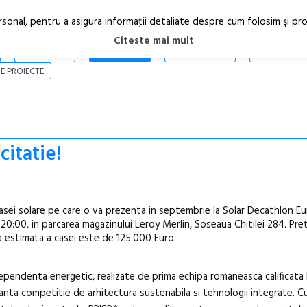
rsonal, pentru a asigura informaţii detaliate despre cum folosim şi pr
Citeste mai mult
ARTICOLE
STIRI
REVISTA PRINT
CONTACT
E PROIECTE
citatie!
casei solare pe care o va prezenta in septembrie la Solar Decathlon E
a 20:00, in parcarea magazinului Leroy Merlin, Soseaua Chitilei 284. Pre
ea estimata a casei este de 125.000 Euro.
ependenta energetic, realizate de prima echipa romaneasca calificata 
nta competitie de arhitectura sustenabila si tehnologii integrate. C
Festivalul C