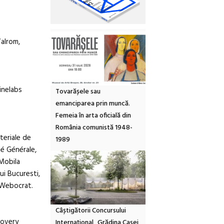
Valrom,
Cinelabs
Tovarășele sau
emanciparea prin muncă.
Femeia în arta oficială din
România comunistă 1948-
teriale de
1989
té Générale,
 Mobila
ui Bucuresti,
 Webocrat.
Câștigătorii Concursului
covery
Internațional „Grădina Casei