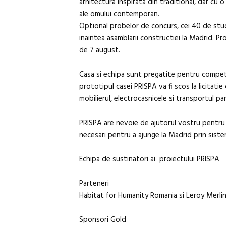
arhitectura inspirata din traditional, dar cu
ale omului contemporan.
Optional probelor de concurs, cei 40 de stude
inaintea asamblarii constructiei la Madrid. Pr
de 7 august.
Casa si echipa sunt pregatite pentru competit
prototipul casei PRISPA va fi scos la licitatie
mobilierul, electrocasnicele si transportul pana
PRISPA are nevoie de ajutorul vostru pentru 
necesari pentru a ajunge la Madrid prin sist
Echipa de sustinatori ai proiectului PRISPA
Parteneri
Habitat for Humanity Romania si Leroy Merli
Sponsori Gold