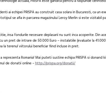
 o tehnologie actuala, PRISPA este gandita pentru a raspunde cerintel
revine la Efo
ediție
nti ai echipei PRISPA au construit casa solara in Bucuresti, ca un exe
ototipul se afla in parcarea magazinului Leroy Merlin si este vizitabil p
ie, insa fondurile necesare deplasarii nu sunt inca acoperite. Din ac
 cu un pret de intrare de 50.000 Euro – instalatiile (evaluate la 41.000
 la terenul viitorului beneficiar fiind incluse in pret.
a reprezenta Romania! Mai puteti sustine echipa PRISPA si donand ki
emul de donatii online –
http://prispa.org/donatii/
n