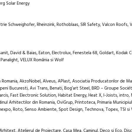
rg Solar Energy
strie Schweighofer, Rheinzink, Rothoblaas, SIR Safety, Valcon Roofs, 
rsanit, David & Baias, Eaton, Electrolux, Fenestela 68, Goldart, Kodak 
, Panalight, VELUX România si Wolf
in Romania, AkzoNobel, Alveus, APlast, Asociatia Producatorilor de Ma
openi Bucuresti, Avi Trans, Benati, Bog’art Steel, BRD – Groupe Socié
cis, Fast Electronic Solution, Habitat Energy, Heat X, I-Joists, intro,
inul Arhitectilor din Romania, OviGrup, Printoteca, Primaria Municipiul
mexpo, Roto, Senso Ambiente, Spot Design, Technova, Topex, TSI si
rhitext, Atelierul de Proiectare, Casa Mea, Caminul, Deco si Eco, Dis