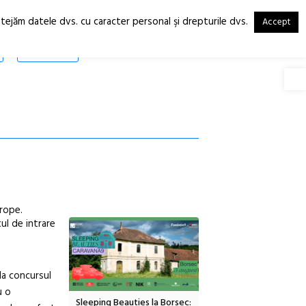
otejăm datele dvs. cu caracter personal şi drepturile dvs.
Accept
RO
EN
SHOP
Deschide
urope.
tul de intrare
la concursul
u o
inemascop
Sleeping Beauties la Borsec:
Festivalul Strada