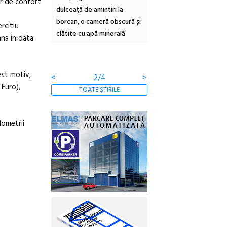
or de confort
rie Sud cu a IX-a
dulceață de amintiri la
Armenească #10: concer
borcan, o cameră obscură și
ateliere și întâlniri în Gr
rcitiu
clătite cu apă minerală
Botanică
ana in data
est motiv,
<
2/4
>
 Euro),
TOATE ȘTIRILE
lometrii