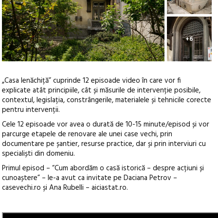
+6
„Casa Ienăchiță” cuprinde 12 episoade video în care vor fi
explicate atât principiile, cât și măsurile de intervenție posibile,
contextul, legislația, constrângerile, materialele și tehnicile corecte
pentru intervenții.
Cele 12 episoade vor avea o durată de 10-15 minute/episod și vor
parcurge etapele de renovare ale unei case vechi, prin
documentare pe șantier, resurse practice, dar și prin interviuri cu
specialiști din domeniu.
Primul episod – “Cum abordăm o casă istorică – despre acțiuni și
cunoaștere” – le-a avut ca invitate pe Daciana Petrov –
casevechi.ro și Ana Rubelli – aiciastat.ro.