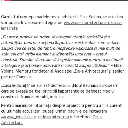
Gazda tuturor episoadelor este arhitecta Eliza Yokina, iar acestea
vor putea fi vizionate integral pe
www.de-a-arhitectura.ro/casa-
ienachita
.
„
Cu acest proiect ne dorim să atragem atenția societății și a
autorităților pentru a acționa împotriva acestui abuz care se face
asupra cea ce este, de fapt, o moștenire valoroasă și, mai mult de
atât, cel mai vizibil element al identității unui oraș – orașul
construit. Sperăm să reușim să inspirăm oamenii pentru o mai bună
înțelegere și acționare adecvată și corectă asupra clădirilor.
” – Eliza
Yokina, Membru fondator al Asociației „De-a Arhitectura” și senior
partner Cumulus
„Casa Ienăchiță” se aliniază demersului „Noul Bauhaus European”
care se axează pe trei principii importante ce definesc mediul
construit: frumos, durabil, inclusiv.
Pentru mai multe informații despre proiect și pentru a fi la curent
cu ultimele actualizări, puteți urmări paginile de Instagram
@casa_ienachita
și
@deaarhitectura
și Facebook
De-a
Arhitectura
.