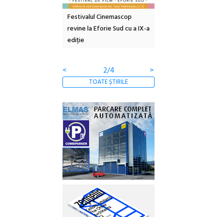
 urbană
Festivalul Cinemascop
Sleeping Beauties la Borse
5:
revine la Eforie Sud cu a IX-a
dulceață de amintiri la
tății
ediție
borcan, o cameră obscură 
clătite cu apă minerală
<
3/4
>
TOATE ȘTIRILE