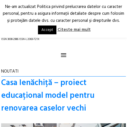
Ne-am actualizat Politica privind prelucrarea datelor cu caracter
Deschide
RO
EN
personal, pentru a asigura informaţii detaliate despre cum folosim
şi protejăm datele dvs. cu caracter personal şi drepturile dvs.
Arhitectură.
Oraș.
Societate.
Citeste mai mult
Accept
revistă online
ISSN 3008-2986 ISSN-L 2069-721X
≡
NOUTATI
Casa Ienăchiță – proiect
educațional model pentru
renovarea caselor vechi