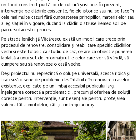
un fond construit purtător de cultură și istorie. În prezent,
intervenția pe clădirile existente, fie ele istorice sau nu, se face în
cele mai multe cazuri fără cunoașterea principiilor, materialelor sau
a legislației în vigoare, ducând la clădiri distruse iremediabil pe
parcursul acestui proces.
Pe strada Ienăchiță Văcărescu există un imobil care trece prin
procesul de renovare, consolidare și reabilitare specific clădirilor
vechi și este folosit ca studiu de caz, ce are ca obiectiv punerea
laolaltă a unui set de informații utile celor care vor să vândă, să
cumpere sau să renoveze o casă veche.
Deși proiectul nu reprezintă o soluție universală, acesta ridică și
tratează o serie de probleme des întâlnite în renovarea caselor
existente, explicate pe un limbaj accesibil publicului larg.
Înțelegerea corectă a problematicii, precum și oferirea de soluții
corecte pentru intervenție, sunt esențiale pentru protejarea
valorii atât a imobilelor, cât și a întregului oraș.