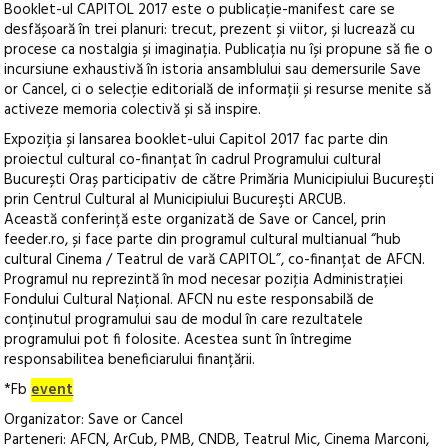
Booklet-ul CAPITOL 2017 este o publicație-manifest care se
desfășoară în trei planuri: trecut, prezent și viitor, și lucrează cu
procese ca nostalgia și imaginația. Publicația nu își propune să fie o
incursiune exhaustivă în istoria ansamblului sau demersurile Save
or Cancel, ci o selecție editorială de informații și resurse menite să
activeze memoria colectivă și să inspire.
Expoziția și lansarea booklet-ului Capitol 2017 fac parte din
proiectul cultural co-finanțat în cadrul Programului cultural
București Oraș participativ de către Primăria Municipiului București
prin Centrul Cultural al Municipiului Bucureşti ARCUB.
Această conferință este organizată de Save or Cancel, prin
feeder.ro, și face parte din programul cultural multianual “hub
cultural Cinema / Teatrul de vară CAPITOL”, co-finanțat de AFCN.
Programul nu reprezintă în mod necesar poziţia Administrației
Fondului Cultural Național. AFCN nu este responsabilă de
conținutul programului sau de modul în care rezultatele
programului pot fi folosite. Acestea sunt în întregime
responsabilitea beneficiarului finanțării.
*Fb
event
Organizator: Save or Cancel
Parteneri: AFCN, ArCub, PMB, CNDB, Teatrul Mic, Cinema Marconi,