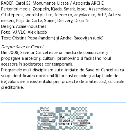
RADEF, Carol 53, Monumente Uitate / Asociația ARCHÉ
Parteneri media: Zeppelin, IQads, Smark, Iqool, Assamblage,
Citatepedia, wordstylist.ro, feeder.ro, anyplace.ro, Art7, Arte și
meserii, Plaja de Carte, Someș Delivery, Dizainăr
Design: Acme Industries
Foto: VJ VLC, Alex Iacob
Text: Cristina Popa (random) și Andrei Racovițan (ubic)
Despre Save or Cancel
Din 2008, Save or Cancel este un mediu de comunicare și
propagare a artelor și culturii, promovând și facilitând rolul
acestora în societatea contemporană.
Programele multidisciplinare auto-inițiate de Save or Cancel au ca
scop identificarea oportunităților sustenabile și adaptabile de
(re)valorizare a existentului prin proiecte de arhitectură, culturale
și editoriale.