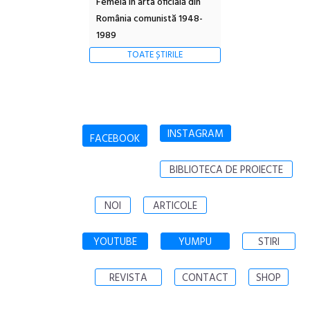
Femeia în arta oficială din
România comunistă 1948-
1989
TOATE ȘTIRILE
INSTAGRAM
FACEBOOK
BIBLIOTECA DE PROIECTE
NOI
ARTICOLE
YOUTUBE
YUMPU
STIRI
REVISTA
CONTACT
SHOP