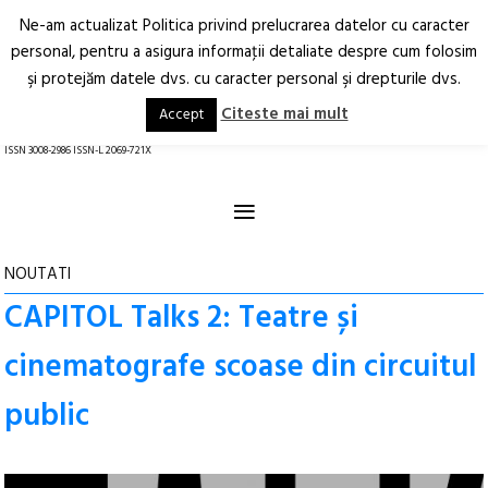
Ne-am actualizat Politica privind prelucrarea datelor cu caracter
Deschide
RO
EN
personal, pentru a asigura informaţii detaliate despre cum folosim
şi protejăm datele dvs. cu caracter personal şi drepturile dvs.
Arhitectură.
Oraș.
Societate.
Citeste mai mult
Accept
revistă online
ISSN 3008-2986 ISSN-L 2069-721X
≡
NOUTATI
CAPITOL Talks 2: Teatre și
cinematografe scoase din circuitul
public