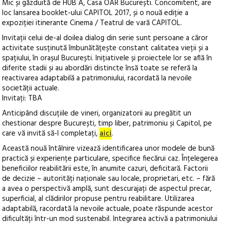
Mic și găzduită de HUB A, Casa OAR București. Concomitent, are
loc lansarea booklet-ului CAPITOL 2017, și o nouă ediție a
expoziției itinerante Cinema / Teatrul de vară CAPITOL.
Invitații celui de-al doilea dialog din serie sunt persoane a căror
activitate susținută îmbunătățește constant calitatea vieții și a
spațiului, în orașul București. Inițiativele și proiectele lor se află în
diferite stadii și au abordări distincte însă toate se referă la
reactivarea adaptabilă a patrimoniului, racordată la nevoile
societății actuale.
Invitați: TBA
Anticipând discuțiile de vineri, organizatorii au pregătit un
chestionar despre București, timp liber, patrimoniu și Capitol, pe
care vă invită să-l completați,
aici
.
Această nouă întâlnire vizează identificarea unor modele de bună
practică și experiențe particulare, specifice fiecărui caz. Înțelegerea
beneficiilor reabilitării este, în anumite cazuri, deficitară. Factorii
de decizie – autorități naționale sau locale, proprietari, etc. – fără
a avea o perspectivă amplă, sunt descurajați de aspectul precar,
superficial, al clădirilor propuse pentru reabilitare. Utilizarea
adaptabilă, racordată la nevoile actuale, poate răspunde acestor
dificultăți într-un mod sustenabil. Integrarea activă a patrimoniului