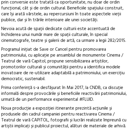
prin conversie este tratată ca oportunitate, nu doar de ordin
funcțional, cât și de ordin cultural. Beneficiile spațiului construit,
care își arată vârstele, au repercursiuni în toate aspectele vieții
publice, dar și în trările interioare ale unei societăți.
Nevoia acută de spații dedicate culturii este accentuată de
închiderea unui număr mare de spații culturale, în special
cinematografe, teatre și galerii de artă, ca urmare a legii 282/2015.
Programul inițiat de Save or Cancel pentru promovarea
patrimoniului, cu aplicație pe ansamblul de monumente Cinema /
Teatrul de vară Capitol, propune sensibilizarea artiștilor,
promotorilor culturali și comunității pentru a identifica modele
inovatoare de re-utilizare adaptabilă a patrimoniului, un exercițiu
democratic, sustenabil.
Prima conferință s-a desfășurat în Mai 2017, la CNDB, ca discuție
informală despre provocările și beneficiile reactivării patrimoniului,
urmată de un performance experimental #FLUID.
Noua producție a expoziției itinerante prezintă acțiunile și
produsele din cadrul campaniei pentru reactivarea Cinema /
Teatrul de vară CAPITOL, fotografii și lucrări realizate împreună cu
artiștii implicați și publicul proiectul, alături de materiale de arhivă.