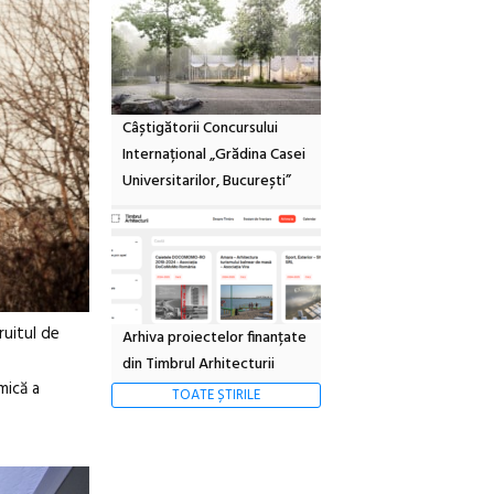
Câștigătorii Concursului
Internațional „Grădina Casei
Universitarilor, București”
ruitul de
Arhiva proiectelor finanțate
din Timbrul Arhitecturii
mică a
TOATE ȘTIRILE