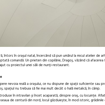
, întors în orașul natal, încercând să pun umărul la micul atelier de ar
așteptată comandă. Un prieten din copilărie, Dragoș, văzând că afacerea f
ajut cu proiectul unei săli de nunți-restaurant.
he
ere nevoia reală a orașului, ce nu dispune de spații suficiente sau p
Festivalul C
oș, spațiul nu trebuia să fie mai mult decât o hală metalică, în câmp.
revine la Efo
troduse în intravilan și încet acaparată, dinspre oraș, cu locuințe. Afla
ediție
 șoseaua de centură din nord, locul găzduiește, în mod istoric, grădinile