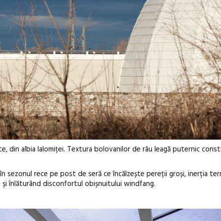
e, din albia Ialomiței. Textura bolovanilor de râu leagă puternic const
n sezonul rece pe post de seră ce încălzește pereții groși, inerția ter
şi înlăturând disconfortul obișnuitului windfang.