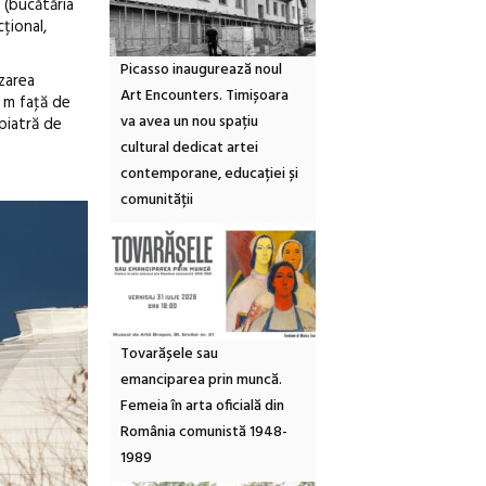
 (bucătăria
țional,
Picasso inaugurează noul
izarea
Art Encounters. Timișoara
1 m faţă de
va avea un nou spațiu
 piatră de
cultural dedicat artei
contemporane, educației și
comunității
Tovarășele sau
emanciparea prin muncă.
Femeia în arta oficială din
România comunistă 1948-
1989