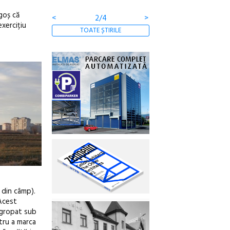
agoș că
<
3/4
>
exercițiu
TOATE ȘTIRILE
ă din câmp).
 Acest
îngropat sub
tru a marca