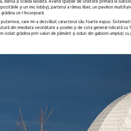
 dansa şi scălda laolaltă. Având spațiile de utilitate primară la subsol
ozitările și un mic lobby), parterul a rămas liber, un pavilion multifunc
 grădina ce-l înconjoară.
ori puternice, care mi-a dezvăluit caracterul său foarte expus. Sistemat
lutură din imediata vecinătate a șoselei și de cota general ridicată cu 
am izolat grădina prin valuri de pământ şi ziduri din gabioni umpluți cu