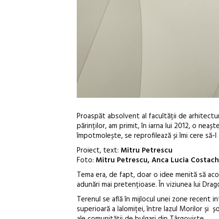
Proaspăt absolvent al facultății de arhitectură
părinților, am primit, în iarna lui 2012, o ne
împotmolește, se reprofilează și îmi cere să-l 
Proiect, text:
Mitru Petrescu
Foto:
Mitru Petrescu, Anca Lucia Costac
Tema era, de fapt, doar o idee menită să acop
adunări mai pretențioase. În viziunea lui Drag
Terenul se află în mijlocul unei zone recent in
superioară a Ialomiței, între Iazul Morilor și
ale comunității de bulgari din Târgoviște.