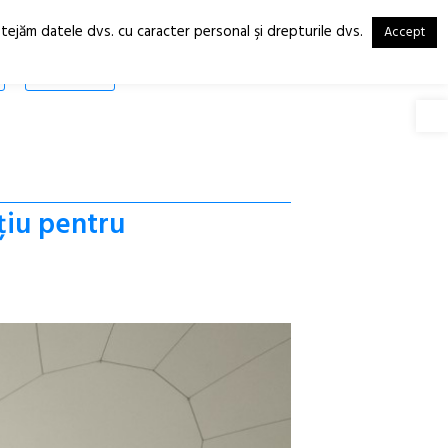
otejăm datele dvs. cu caracter personal şi drepturile dvs.
Accept
RO
EN
SHOP
Deschide
țiu pentru