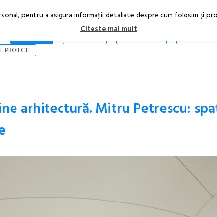
rsonal, pentru a asigura informaţii detaliate despre cum folosim şi pr
Citeste mai mult
ARTICOLE
STIRI
REVISTA PRINT
CONTACT
E PROIECTE
ine arhitectură. Mitru Petrescu: spa
e