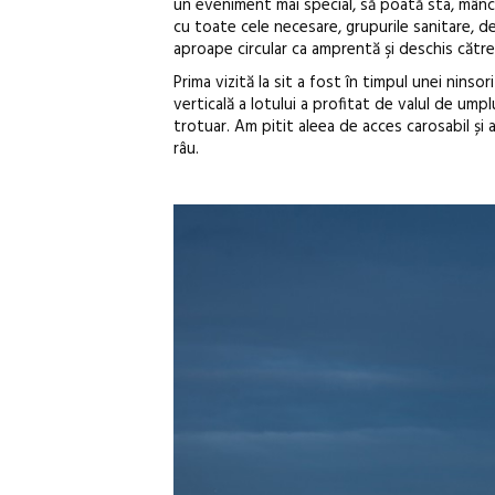
un eveniment mai special, să poată sta, mânca,
cu toate cele necesare, grupurile sanitare, dep
aproape circular ca amprentă şi deschis către
Prima vizită la sit a fost în timpul unei nins
verticală a lotului a profitat de valul de ump
trotuar. Am pitit aleea de acces carosabil și 
râu.