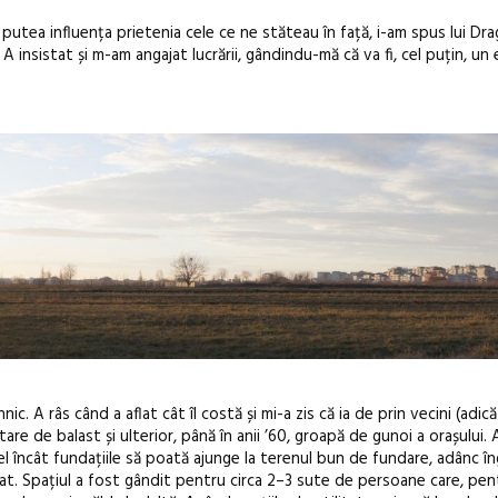
r putea influența prietenia cele ce ne stăteau în față, i-am spus lui Dr
 insistat și m-am angajat lucrării, gândindu-mă că va fi, cel puțin, un 
ic. A râs când a aflat cât îl costă și mi-a zis că ia de prin vecini (adic
tare de balast și ulterior, până în anii ’60, groapă de gunoi a orașului.
el încât fundațiile să poată ajunge la terenul bun de fundare, adânc 
at. Spațiul a fost gândit pentru circa 2–3 sute de persoane care, pen