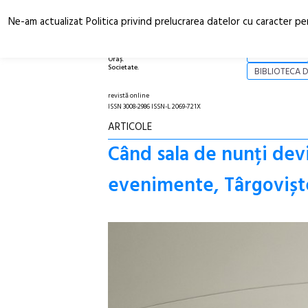
Ne-am actualizat Politica privind prelucrarea datelor cu caracter pe
Arhitectură.
NOI
Oraș.
Societate.
BIBLIOTECA D
revistă online
ISSN 3008-2986 ISSN-L 2069-721X
ARTICOLE
Când sala de nunți dev
evenimente, Târgovișt