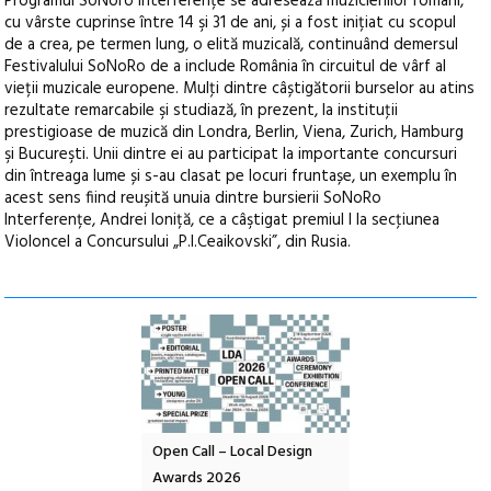
Programul SoNoro Interferențe se adresează muzicienilor români,
cu vârste cuprinse între 14 şi 31 de ani, și a fost inițiat cu scopul
de a crea, pe termen lung, o elită muzicală, continuând demersul
Festivalului SoNoRo de a include România în circuitul de vârf al
vieții muzicale europene. Mulţi dintre câștigătorii burselor au atins
rezultate remarcabile şi studiază, în prezent, la instituţii
prestigioase de muzică din Londra, Berlin, Viena, Zurich, Hamburg
şi Bucureşti. Unii dintre ei au participat la importante concursuri
din întreaga lume și s-au clasat pe locuri fruntașe, un exemplu în
acest sens fiind reușită unuia dintre bursierii SoNoRo
Interferențe, Andrei Ioniță, ce a câştigat premiul I la secţiunea
Violoncel a Concursului „P.I.Ceaikovski”, din Rusia.
DA – parc
Open Call – Local Design
Anuala de artă urbană
ație
Awards 2026
Artown NOW #5: