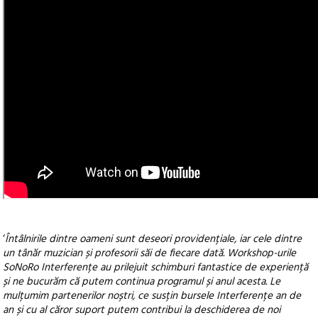
‘
Întâlnirile dintre oameni sunt deseori providențiale, iar cele dintre
un tânăr muzician și profesorii săi de fiecare dată. Workshop-urile
SoNoRo Interferențe au prilejuit schimburi fantastice de experiență
și ne bucurăm că putem continua programul și anul acesta. Le
mulțumim partenerilor noștri, ce susțin bursele Interferențe an de
an și cu al căror suport putem contribui la deschiderea de noi