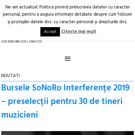
Ne-am actualizat Politica privind prelucrarea datelor cu caracter
Deschide
RO
EN
personal, pentru a asigura informaţii detaliate despre cum folosim
şi protejăm datele dvs. cu caracter personal şi drepturile dvs.
Arhitectură.
Oraș.
Societate.
Citeste mai mult
Accept
revistă online
ISSN 3008-2986 ISSN-L 2069-721X
≡
NOUTATI
Bursele SoNoRo Interferențe 2019
– preselecții pentru 30 de tineri
muzicieni