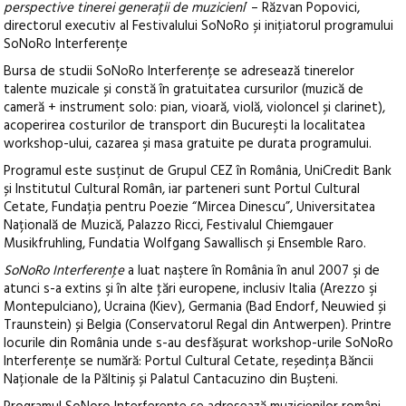
perspective tinerei generații de muzicieni
’ – Răzvan Popovici,
directorul executiv al Festivalului SoNoRo și inițiatorul programului
SoNoRo Interferențe
Bursa de studii SoNoRo Interferențe se adresează tinerelor
talente muzicale și constă în gratuitatea cursurilor (muzică de
cameră + instrument solo: pian, vioară, violă, violoncel și clarinet),
acoperirea costurilor de transport din București la localitatea
workshop-ului, cazarea şi masa gratuite pe durata programului.
Programul este susținut de Grupul CEZ în România, UniCredit Bank
și Institutul Cultural Român, iar parteneri sunt Portul Cultural
Cetate, Fundația pentru Poezie “Mircea Dinescu”, Universitatea
Națională de Muzică, Palazzo Ricci, Festivalul Chiemgauer
Musikfruhling, Fundatia Wolfgang Sawallisch și Ensemble Raro.
SoNoRo Interferenţe
a luat naştere în România în anul 2007 şi de
atunci s-a extins şi în alte ţări europene, inclusiv Italia (Arezzo şi
Montepulciano), Ucraina (Kiev), Germania (Bad Endorf, Neuwied și
Traunstein) și Belgia (Conservatorul Regal din Antwerpen). Printre
locurile din România unde s-au desfășurat workshop-urile SoNoRo
Interferențe se numără: Portul Cultural Cetate, reședința Băncii
Naționale de la Păltiniș și Palatul Cantacuzino din Bușteni.