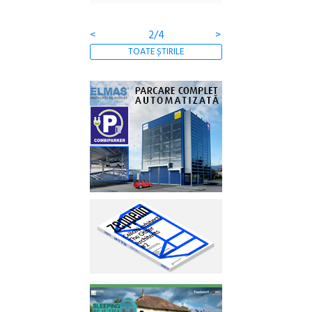
Gramatica libertății
<
3/4
>
TOATE ȘTIRILE