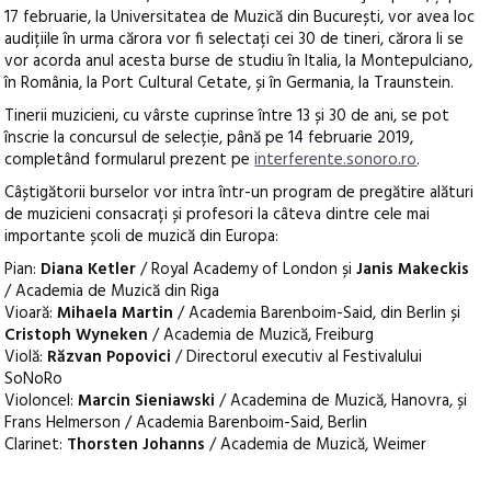
17 februarie, la Universitatea de Muzică din București, vor avea loc
audițiile în urma cărora vor fi selectați cei 30 de tineri, cărora li se
vor acorda anul acesta burse de studiu în Italia, la Montepulciano,
în România, la Port Cultural Cetate, și în Germania, la Traunstein.
Tinerii muzicieni, cu vârste cuprinse între 13 și 30 de ani, se pot
înscrie la concursul de selecție, până pe 14 februarie 2019,
completând formularul prezent pe
interferente.sonoro.ro
.
Câștigătorii burselor vor intra într-un program de pregătire alături
de muzicieni consacrați și profesori la câteva dintre cele mai
importante școli de muzică din Europa:
Pian:
Diana Ketler
/ Royal Academy of London și
Janis Makeckis
/ Academia de Muzică din Riga
Vioară:
Mihaela Martin
/ Academia Barenboim-Said, din Berlin și
Cristoph Wyneken
/ Academia de Muzică, Freiburg
Violă:
Răzvan Popovici
/ Directorul executiv al Festivalului
SoNoRo
Violoncel:
Marcin Sieniawski
/ Academina de Muzică, Hanovra, și
Frans Helmerson / Academia Barenboim-Said, Berlin
Clarinet:
Thorsten Johanns
/ Academia de Muzică, Weimer