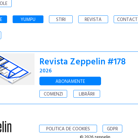
OLE
E
YUMPU
STIRI
REVISTA
CONTACT
Revista Zeppelin #178
2026
ABONAMENTE
COMENZI
LIBRĂRII
POLITICA DE COOKIES
GDPR
© 2026 zeppelin