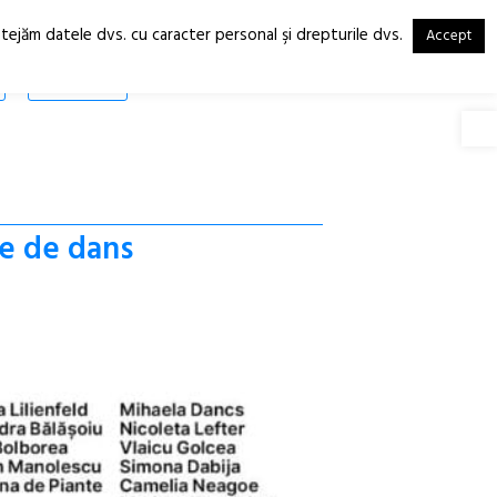
otejăm datele dvs. cu caracter personal şi drepturile dvs.
Accept
RO
EN
SHOP
Deschide
ne de dans