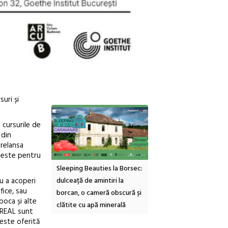
uri și
 cursurile de
 din
 relansa
 este pentru
inemascop
Sleeping Beauties la Borsec:
Festivalul Strada
u a acoperi
rie Sud cu a IX-a
dulceață de amintiri la
Armenească #10: concer
fice, sau
borcan, o cameră obscură și
ateliere și întâlniri în Gr
oca și alte
clătite cu apă minerală
Botanică
AREAL sunt
este oferită