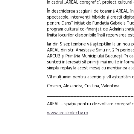
în cadrul „AREAL coregrafic”, proiect cultural
În deschiderea stagiunii de toamnă AREAL, î
spectacole, intervenții hibride și creații digi
pentru Dans” inițiat de Fundația Gabriela Tud
program cultural co-finanțat de Administrația
limita locurilor disponibile însă rezervarea e
Iar din 5 septembrie vă așteptăm la un nou pro
AREAL din str. Anastasie Simu nr. 2 în perio
ARCUB și Primăria Municipiului București în c
sunteți interesați să primiți mai multe infor
simplu replay la acest mesaj cu mențiunea at
Vă mulțumim pentru atenție și vă așteptăm c
Cosmin, Alexandra, Cristina, Valentina
_____________________________
AREAL – spațiu pentru dezvoltare coregrafică, 
www.arealcolectiv.ro