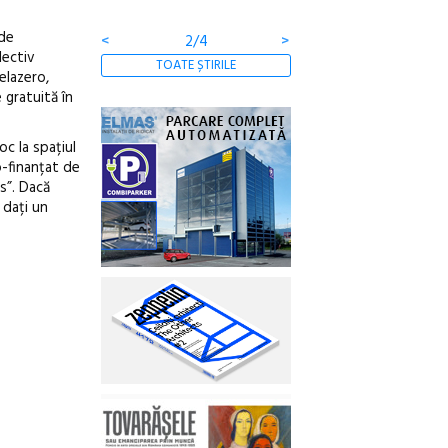
de
<
2/4
>
lectiv
TOATE ȘTIRILE
elazero,
 gratuită în
oc la spațiul
o-finanțat de
s”. Dacă
 dați un