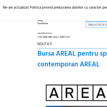
Ne-am actualizat Politica privind prelucrarea datelor cu caracter pe
Arhitectură.
NOI
Oraș.
Societate.
BIBLIOTECA D
revistă online
ISSN 3008-2986 ISSN-L 2069-721X
NOUTATI
Bursa AREAL pentru spe
contemporan AREAL