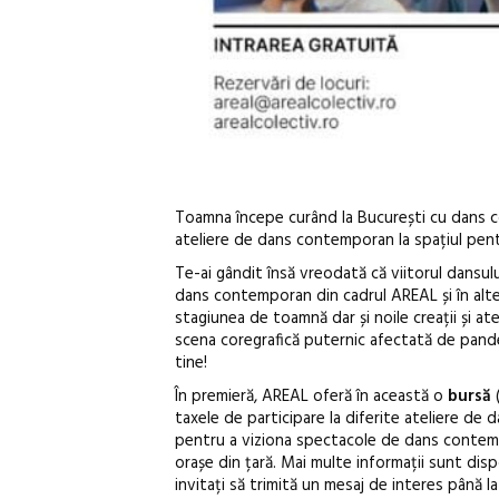
Toamna începe curând la București cu dans con
ateliere de dans contemporan la spațiul pen
Te-ai gândit însă vreodată că viitorul dansulu
dans contemporan din cadrul AREAL și în alte
stagiunea de toamnă dar și noile creații și at
scena coregrafică puternic afectată de pand
tine!
În premieră, AREAL oferă în această o
bursă
(
taxele de participare la diferite ateliere de
pentru a viziona spectacole de dans contemp
orașe din țară. Mai multe informații sunt dis
invitați să trimită un mesaj de interes până 