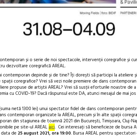
temporan și o serie de noi spectacole, intervenții coregrafice și curs
tru dezvoltare coregrafică AREAL.
i contemporan depinde și de tine? Îți dorești să participi la ateliere și
 spații coregrafice? Vrei să vezi noile premiere de dans contemporan
eliere propuse de artiștii AREAL? Vrei să susții eforturile noastre de a
emia cu COVID-19? Dacă răspunsul este DA, atunci mesajul de mai jos
Festivalul C
suma netă 1300 lei) unui spectator fidel de dans contemporan pentr
revine la Efo
 dans contemporan organizate la AREAL, precum și în alte spații coregra
ediție
oran din stagiunea de toamnă 2021 din București, Timișoara, Cluj-Nap
ponibile pe site-ul AREAL
aici
. Cei interesați să beneficieze de bursa 
la data de
25 august 2021, ora 19:00
. Bursa AREAL pentru spectatori 