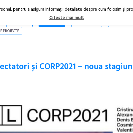
rsonal, pentru a asigura informaţii detaliate despre cum folosim şi pr
Citeste mai mult
ARTICOLE
STIRI
REVISTA PRINT
CONTACT
E PROIECTE
ctatori și CORP2021 – noua stagiu