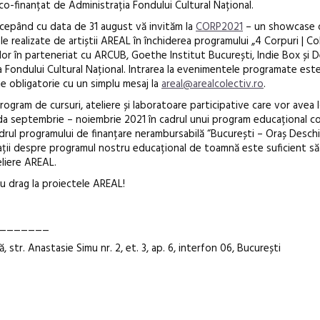
 co-finanțat de Administrația Fondului Cultural Național.
ncepând cu data de 31 august vă invităm la
CORP2021
– un showcase 
tale realizate de artiștii AREAL în închiderea programului „4 Corpuri | Co
or în parteneriat cu ARCUB, Goethe Institut București, Indie Box și D
 Fondului Cultural Național. Intrarea la evenimentele programate este
ste obligatorie cu un simplu mesaj la
areal@arealcolectiv.ro
.
gram de cursuri, ateliere și laboratoare participative care vor avea l
ada septembrie – noiembrie 2021 în cadrul unui program educațional c
adrul programului de finanțare nerambursabilă “București – Oraș Deschi
mații despre programul nostru educațional de toamnă este suficient să
eliere AREAL.
u drag la proiectele AREAL!
_______
str. Anastasie Simu nr. 2, et. 3, ap. 6, interfon 06, București