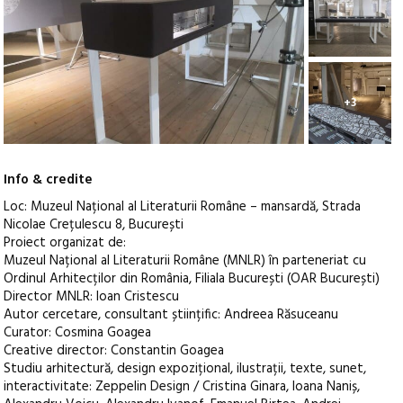
+3
Info & credite
Loc: Muzeul Național al Literaturii Române – mansardă, Strada
Nicolae Crețulescu 8, București
Proiect organizat de:
Muzeul Național al Literaturii Române (MNLR) în parteneriat cu
Ordinul Arhitecților din România, Filiala București (OAR București)
Director MNLR: Ioan Cristescu
Autor cercetare, consultant științific: Andreea Răsuceanu
Curator: Cosmina Goagea
Creative director: Constantin Goagea
Studiu arhitectură, design expozițional, ilustrații, texte, sunet,
interactivitate: Zeppelin Design / Cristina Ginara, Ioana Naniș,