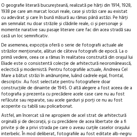
O geografie literară bucureșteană, realizată pe hărți din 1914, 1928,
1938 pe care am marcat locuri reale, case și străzi care au existat
cu adevărat și care în bună măsură au rămas până astăzi. Pe hărți
am semnalat nu doar străzile și clădirile reale, ci și personaje și
momente narative sau pasaje literare care fac din acea stradă sau
casă un loc semnificativ.
De asemenea, expoziția oferă o serie de fotografii actuale ale
străzilor menționate, alături de câteva fotografii de epocă. La o
primă vedere, ceea ce a rămas în realitatea construită din orașul lui
Eliade este o consistentă colecție de arhitectură neoromânească,
eclectică și modernistă. Pentru fotografiile actuale, Andreea Cel
Mare a bătut străzi în amănunțime, luând cadrele egal, frontal,
descriptiv. Au fost selectate pentru fotografiere doar
construcțiile de dinainte de 1945. O altă alegere a fost aceea de a
fotografia și prezenta cu precădere acele case care nu au fost
refăcute sau reparate, sau acele garduri și porți ce nu au fost
acoperite cu tablă sau policarbonat.
Astfel, am încercat să ne apropiem de acel strat de arhitectură
orginală și de decorații, și cu precădere de acea libertate de a fi
privite și de a privi strada pe care o aveau curțile caselor orașului
interbelic. În mod deliberat, fotografiile au fost editate alb-negru