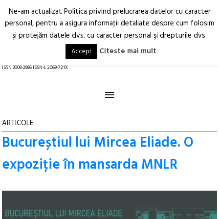
Ne-am actualizat Politica privind prelucrarea datelor cu caracter
Deschide
RO
EN
personal, pentru a asigura informaţii detaliate despre cum folosim
şi protejăm datele dvs. cu caracter personal şi drepturile dvs.
Arhitectură.
Oraș.
Societate.
Citeste mai mult
Accept
revistă online
ISSN 3008-2986 ISSN-L 2069-721X
≡
ARTICOLE
Bucureștiul lui Mircea Eliade. O
expoziție în mansarda MNLR