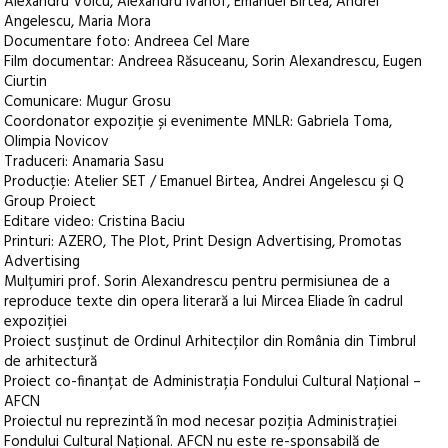
Alexandru Voicu, Alexandru Ivanof, Emanuel Birtea, Andrei
Angelescu, Maria Mora
Documentare foto: Andreea Cel Mare
Film documentar: Andreea Răsuceanu, Sorin Alexandrescu, Eugen
Ciurtin
Comunicare: Mugur Grosu
Coordonator expoziție și evenimente MNLR: Gabriela Toma,
Olimpia Novicov
Traduceri: Anamaria Sasu
Producție: Atelier SET / Emanuel Birtea, Andrei Angelescu și Q
Group Proiect
Editare video: Cristina Baciu
Printuri: AZERO, The Plot, Print Design Advertising, Promotas
Advertising
Mulțumiri prof. Sorin Alexandrescu pentru permisiunea de a
reproduce texte din opera literară a lui Mircea Eliade în cadrul
expoziției
Proiect susținut de Ordinul Arhitecților din România din Timbrul
de arhitectură
Proiect co-finanțat de Administrația Fondului Cultural Național –
AFCN
Proiectul nu reprezintă în mod necesar poziţia Administraţiei
Fondului Cultural Naţional. AFCN nu este re-sponsabilă de