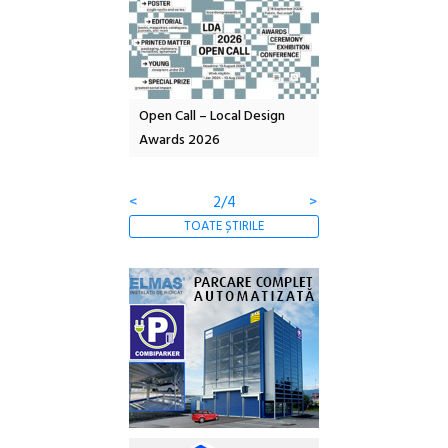
Open Call – Local Design
Anuala de artă urbană
Festivalul 
Awards 2026
Artown NOW #5:
revine la Ef
Gramatica libertății
ediție
<
3/4
>
TOATE ȘTIRILE