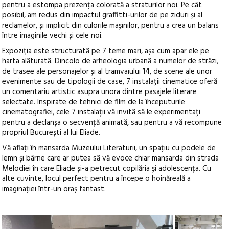
pentru a estompa prezența colorată a straturilor noi. Pe cât
posibil, am redus din impactul graffitti-urilor de pe ziduri și al
reclamelor, și implicit din culorile mașinilor, pentru a crea un balans
între imaginile vechi și cele noi.
Expoziția este structurată pe 7 teme mari, așa cum apar ele pe
harta alăturată. Dincolo de arheologia urbană a numelor de străzi,
de trasee ale personajelor și al tramvaiului 14, de scene ale unor
evenimente sau de tipologii de case, 7 instalații cinematice oferă
un comentariu artistic asupra unora dintre pasajele literare
selectate. Inspirate de tehnici de film de la începuturile
cinematografiei, cele 7 instalații vă invită să le experimentați
pentru a declanșa o secvență animată, sau pentru a vă recompune
propriul București al lui Eliade.
Vă aflați în mansarda Muzeului Literaturii, un spațiu cu podele de
lemn și bârne care ar putea să vă evoce chiar mansarda din strada
Melodiei în care Eliade și-a petrecut copilăria și adolescența. Cu
alte cuvinte, locul perfect pentru a începe o hoinăreală a
imaginației într-un oraș fantast.