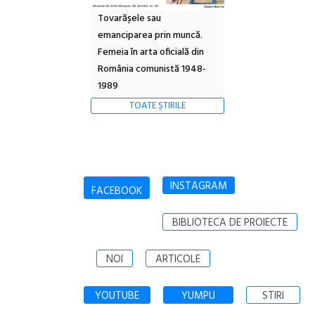
Tovarășele sau
emanciparea prin muncă.
Femeia în arta oficială din
România comunistă 1948-
1989
TOATE ȘTIRILE
INSTAGRAM
FACEBOOK
BIBLIOTECA DE PROIECTE
NOI
ARTICOLE
YOUTUBE
YUMPU
STIRI