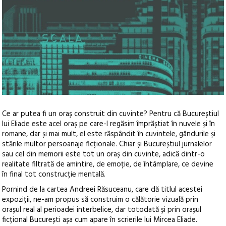
Ce ar putea fi un oraș construit din cuvinte? Pentru că Bucureștiul
lui Eliade este acel oraș pe care-l regăsim împrăștiat în nuvele și în
romane, dar și mai mult, el este răspândit în cuvintele, gândurile și
stările multor persoanaje ficționale. Chiar și Bucureștiul jurnalelor
sau cel din memorii este tot un oraș din cuvinte, adică dintr-o
realitate filtrată de amintire, de emoție, de întâmplare, ce devine
în final tot construcție mentală.
Pornind de la cartea Andreei Răsuceanu, care dă titlul acestei
expoziții, ne-am propus să construim o călătorie vizuală prin
orașul real al perioadei interbelice, dar totodată și prin orașul
ficțional București așa cum apare în scrierile lui Mircea Eliade.