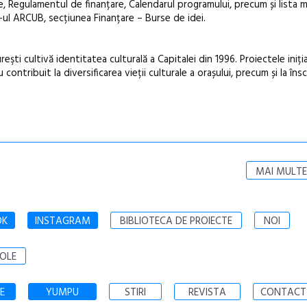
, Regulamentul de finanțare, Calendarul programului, precum și lista 
-ul ARCUB, secțiunea Finanțare – Burse de idei.
şti cultivă identitatea culturală a Capitalei din 1996. Proiectele iniția
ontribuit la diversificarea vieții culturale a orașului, precum și la însc
MAI MULTE
OK
INSTAGRAM
BIBLIOTECA DE PROIECTE
NOI
OLE
E
YUMPU
STIRI
REVISTA
CONTACT