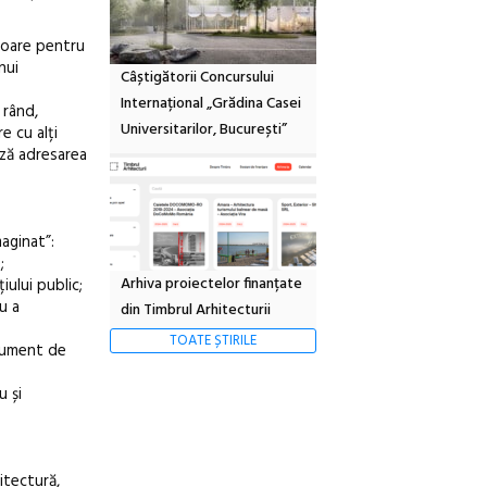
toare pentru
nui
Câștigătorii Concursului
Internațional „Grădina Casei
 rând,
Universitarilor, București”
e cu alți
ază adresarea
aginat”:
;
Arhiva proiectelor finanțate
iului public;
u a
din Timbrul Arhitecturii
TOATE ȘTIRILE
trument de
u și
itectură,