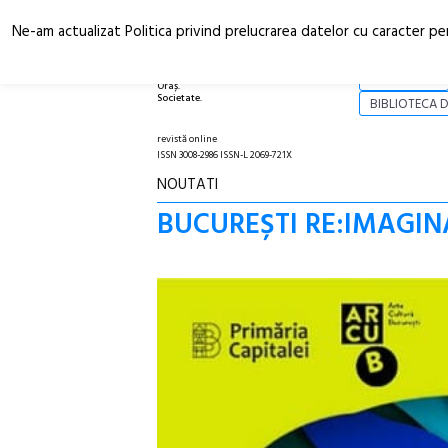
Ne-am actualizat Politica privind prelucrarea datelor cu caracter pe
Arhitectură.
NOI
Oraș.
Societate.
BIBLIOTECA D
revistă online
ISSN 3008-2986 ISSN-L 2069-721X
NOUTATI
BUCUREȘTI RE:IMAGINAT