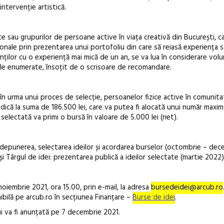
 intervenție artistică.
ce sau grupurilor de persoane active în viața creativă din București, c
ționale prin prezentarea unui portofoliu din care să reiasă experiența s
nților cu o experiență mai mică de un an, se va lua în considerare volun
le enumerate, însoțit de o scrisoare de recomandare.
, în urma unui proces de selecție, persoanelor fizice active în comunit
idică la suma de 186.500 lei, care va putea fi alocată unui număr maxim
 selectată va primi o bursă în valoare de 5.000 lei (net).
 depunerea, selectarea ideilor și acordarea burselor (octombrie – dec
și Târgul de idei: prezentarea publică a ideilor selectate (martie 2022)
noiembrie 2021, ora 15.00, prin e-mail, la adresa
bursedeidei@arcub.ro
bilă pe arcub.ro în secțiunea Finanțare –
Burse de idei
.
lui va fi anunțată pe 7 decembrie 2021.