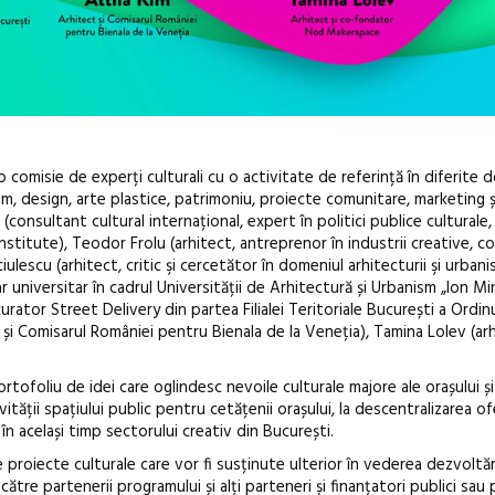
o comisie de experți culturali cu o activitate de referință în diferite 
nism, design, arte plastice, patrimoniu, proiecte comunitare, marketing ș
(consultant cultural internațional, expert în politici publice culturale,
Institute), Teodor Frolu (arhitect, antreprenor în industrii creative, 
scu (arhitect, critic şi cercetător în domeniul arhitecturii şi urbanis
r universitar în cadrul Universității de Arhitectură și Urbanism „Ion Mi
rator Street Delivery din partea Filialei Teritoriale București a Ordinu
t și Comisarul României pentru Bienala de la Veneția), Tamina Lolev (arh
ofoliu de idei care oglindesc nevoile culturale majore ale orașului și
tivității spațiului public pentru cetățenii orașului, la descentralizarea of
în același timp sectorului creativ din București.
e proiecte culturale care vor fi susținute ulterior în vederea dezvoltări
tre partenerii programului și alți parteneri și finanțatori publici sau p