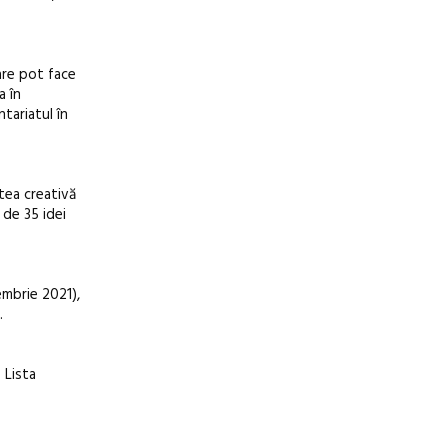
are pot face
a în
tariatul în
atea creativă
 de 35 idei
embrie 2021),
.
. Lista