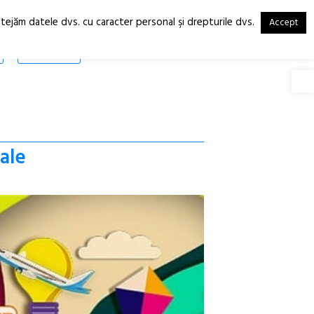
otejăm datele dvs. cu caracter personal şi drepturile dvs.
Accept
RO
EN
SHOP
Deschide
ale