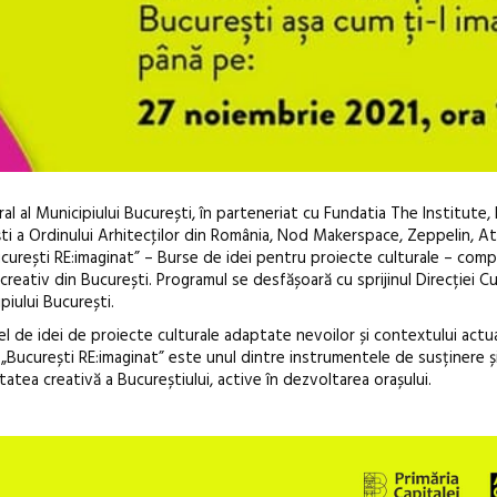
al al Municipiului București, în parteneriat cu Fundatia The Institute,
ști a Ordinului Arhitecţilor din România, Nod Makerspace, Zeppelin, At
ucurești RE:imaginat” – Burse de idei pentru proiecte culturale
– comp
reativ din București. Programul se desfășoară cu sprijinul Direcției Cu
piului București.
l de idei de proiecte culturale adaptate nevoilor și contextului actua
l „București RE:imaginat” este unul dintre instrumentele de susținere și
Anuala de artă urbană
itatea creativă a Bucureștiului, active în dezvoltarea orașului.
Artown NOW #5:
Gramatica libertății