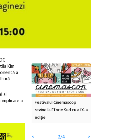
 DC
tila Kim
onentă a
ltură,
l al
 implicare a
Festivalul Cinemascop
Sleeping Beauties la Borsec:
Festivalul 
revine la Eforie Sud cu a IX-a
dulceață de amintiri la
Armenească
ediție
borcan, o cameră obscură și
ateliere și 
clătite cu apă minerală
Botanică
<
3/4
>