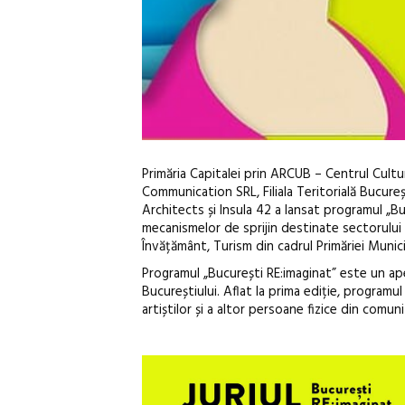
Primăria Capitalei prin ARCUB – Centrul Cultur
Communication SRL, Filiala Teritorială Bucure
Architects și Insula 42 a lansat programul „B
mecanismelor de sprijin destinate sectorului c
Învățământ, Turism din cadrul Primăriei Munici
Programul „București RE:imaginat” este un ape
Bucureștiului. Aflat la prima ediție, programu
artiștilor și a altor persoane fizice din comun