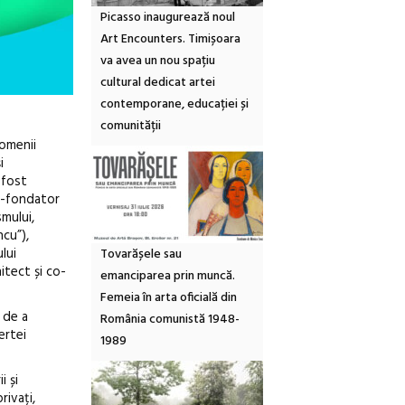
Picasso inaugurează noul
Art Encounters. Timișoara
va avea un nou spațiu
cultural dedicat artei
contemporane, educației și
comunității
domenii
i
 fost
co-fondator
mului,
ncu”),
lui
Tovarășele sau
itect și co-
emanciparea prin muncă.
Femeia în arta oficială din
 de a
România comunistă 1948-
ertei
1989
i și
rivați,