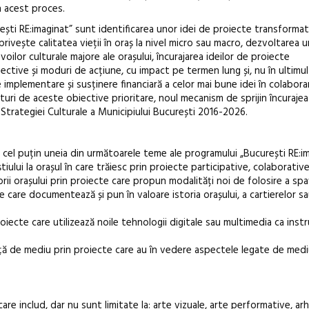
în acest proces.
ești RE:imaginat” sunt identificarea unor idei de proiecte transforma
ivește calitatea vieții în oraș la nivel micro sau macro, dezvoltarea u
oilor culturale majore ale orașului, încurajarea ideilor de proiecte
ective și moduri de acțiune, cu impact pe termen lung și, nu în ultimul
implementare și susținere financiară a celor mai bune idei în colaborar
Alături de aceste obiective prioritare, noul mecanism de sprijin încuraje
 Strategiei Culturale a Municipiului București 2016-2026.
 cel puțin uneia din următoarele teme ale programului „București RE:im
iului la orașul în care trăiesc prin proiecte participative, colaborative
rii orașului prin proiecte care propun modalități noi de folosire a spaț
te care documentează și pun în valoare istoria orașului, a cartierelor sa
roiecte care utilizează noile tehnologii digitale sau multimedia ca ins
față de mediu prin proiecte care au în vedere aspectele legate de medi
re includ, dar nu sunt limitate la: arte vizuale, arte performative, arh