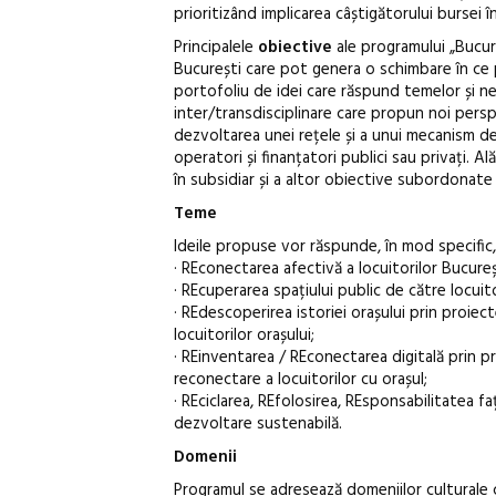
prioritizând implicarea câștigătorului bursei 
Principalele
obiective
ale programului „Bucur
București care pot genera o schimbare în ce pr
portofoliu de idei care răspund temelor și nev
inter/transdisciplinare care propun noi persp
dezvoltarea unei rețele și a unui mecanism de 
operatori și finanțatori publici sau privați. 
în subsidiar și a altor obiective subordonate
Teme
Ideile propuse vor răspunde, în mod specific,
· REconectarea afectivă a locuitorilor Bucureșt
· REcuperarea spațiului public de către locuito
· REdescoperirea istoriei orașului prin proiec
locuitorilor orașului;
· REinventarea / REconectarea digitală prin p
reconectare a locuitorilor cu orașul;
· REciclarea, REfolosirea, REsponsabilitatea 
dezvoltare sustenabilă.
Domenii
Programul se adresează domeniilor culturale ca