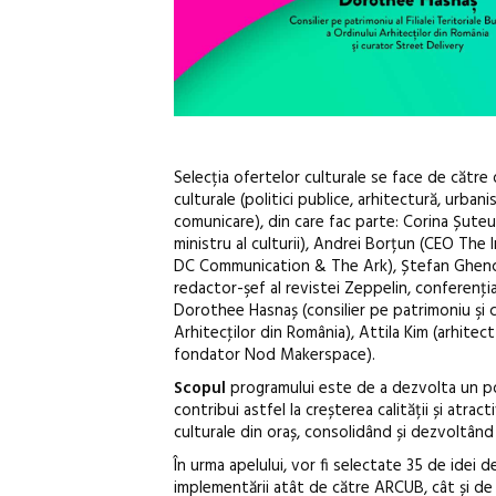
Selecția ofertelor culturale se face de către 
culturale (politici publice, arhitectură, urba
comunicare), din care fac parte: Corina Șuteu 
ministru al culturii), Andrei Borțun (CEO The 
DC Communication & The Ark), Ștefan Ghenciule
redactor-şef al revistei Zeppelin, conferenţia
Dorothee Hasnaș (consilier pe patrimoniu şi cu
Arhitecţilor din România), Attila Kim (arhitec
fondator Nod Makerspace).
Scopul
programului este de a dezvolta un port
contribui astfel la creșterea calității și atrac
culturale din oraș, consolidând și dezvoltând 
În urma apelului, vor fi selectate 35 de idei d
implementării atât de către ARCUB, cât și de că