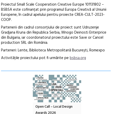
Proiectul Small Scale Cooperation Creative Europe 101131802 –
BSBSA este cofinanțat prin programul Europa Creativă al Uniunii
Europene, în cadrul apelului pentru proiecte CREA-CULT-2023-
COOP.
Partenerii din cadrul consorțiului de proiect sunt Udruzenje
Gradjana Kruna din Republica Serbia, Mnogo Deinosti Enterprice
din Bulgaria, iar coordonatorul proiectului este Save or Cancel
production SRL din România.
Parteneri: Lente, Biblioteca Metropolitană București, Romexpo
Activitățile proiectului pot fi urmărite pe
bsbsa.org
nd: POELANDA – parc
Open Call – Local Design
Anuala de artă urba
e și co-creație
Awards 2026
Artown NOW #5: