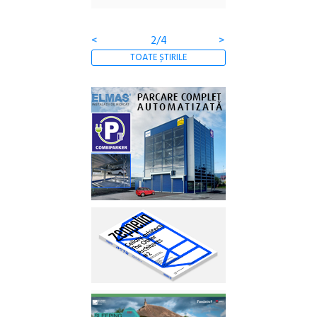
Gramatica libertății
<
2/4
>
TOATE ȘTIRILE