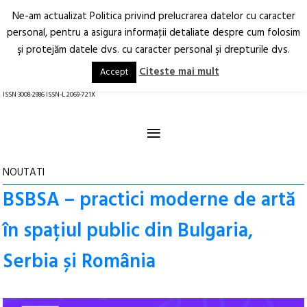
Ne-am actualizat Politica privind prelucrarea datelor cu caracter
Deschide
RO
EN
personal, pentru a asigura informaţii detaliate despre cum folosim
şi protejăm datele dvs. cu caracter personal şi drepturile dvs.
Arhitectură.
Oraș.
Societate.
Citeste mai mult
Accept
revistă online
ISSN 3008-2986 ISSN-L 2069-721X
≡
NOUTATI
BSBSA – practici moderne de artă
în spațiul public din Bulgaria,
Serbia și România