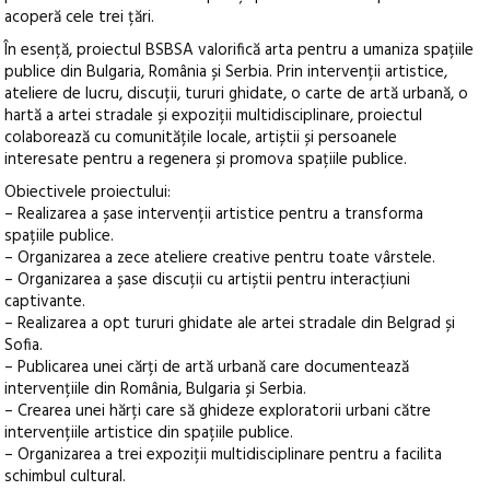
acoperă cele trei țări.
În esență, proiectul BSBSA valorifică arta pentru a umaniza spațiile
publice din Bulgaria, România și Serbia. Prin intervenții artistice,
ateliere de lucru, discuții, tururi ghidate, o carte de artă urbană, o
hartă a artei stradale și expoziții multidisciplinare, proiectul
colaborează cu comunitățile locale, artiștii și persoanele
interesate pentru a regenera și promova spațiile publice.
Obiectivele proiectului:
– Realizarea a șase intervenții artistice pentru a transforma
spațiile publice.
– Organizarea a zece ateliere creative pentru toate vârstele.
– Organizarea a șase discuții cu artiștii pentru interacțiuni
captivante.
– Realizarea a opt tururi ghidate ale artei stradale din Belgrad și
Sofia.
– Publicarea unei cărți de artă urbană care documentează
intervențiile din România, Bulgaria și Serbia.
– Crearea unei hărți care să ghideze exploratorii urbani către
intervențiile artistice din spațiile publice.
– Organizarea a trei expoziții multidisciplinare pentru a facilita
schimbul cultural.