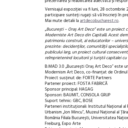
prezervarea și reabilitarea adecvată și respo
Vernisajul expoziției va fi luni, 28 octombri
participare sunteți rugați să vă înscrieți în
Mai mute detalii la
artdecobucharest.ro
.
„
Bucureşti – Oraş Art Deco” este un proiect cu
Moderniste Art Deco din Capitală. Acest demers
patrimoniu construit, al educatorilor – universi
prezinte: decidenților, comunității specialiștilo
publicului larg, un proiect cultural consecven
reîmprietenind locuitorii și turiștii capitalei c
B:MAD 3.0 „Bucureşti Oraş Art Deco” este un p
Modernism Art Deco, co-finanțat de Ordinul 
Proiect susținut de: FORTE Partners
Partener proiect: FOSTA FABRICĂ
Sponsor principal: HAGAG
Sponsori: BAUMIT, CONSOLA GRUP
Suport tehnic: GBC, BOSE
Parteneri instituționali: Institutul Național a
Urbanism „Ion Mincu”, Muzeul Național al Țăr
România Filiala București, Universitatea Na
Freiburg, Expo Arte