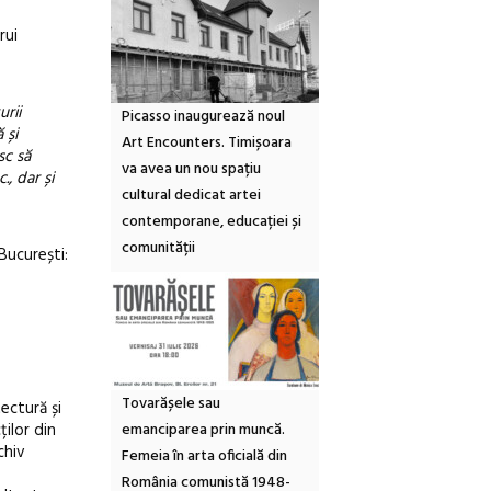
rui
urii
Picasso inaugurează noul
 și
Art Encounters. Timișoara
sc să
va avea un nou spațiu
., dar și
cultural dedicat artei
contemporane, educației și
comunității
București:
Tovarășele sau
tectură și
emanciparea prin muncă.
ilor din
chiv
Femeia în arta oficială din
România comunistă 1948-