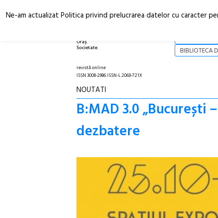
Ne-am actualizat Politica privind prelucrarea datelor cu caracter pe
Arhitectură.
NOI
Oraș.
Societate.
BIBLIOTECA D
revistă online
ISSN 3008-2986 ISSN-L 2069-721X
NOUTATI
B:MAD 3.0 „București –
dezbatere