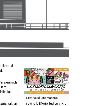
t deco al
l,
 în perioada
 larg
licului
tă urbană
Festivalul Cinemascop
Sleeping Beauties la Bor
toric, urban
 #5:
revine la Eforie Sud cu a IX-a
dulceață de amintiri la