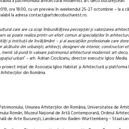
nsabilă a patrimoniului arhitectural modernist art deco bucureștean.
e 2019, ora 18:00, cu un preview în weekendul 25-27 octombrie – la a că
 prealabil la adresa contact@artdecobucharest.ro.
ltural care are ca scop îmbunătățirea percepției și valorizarea arhitect
 se poate realiza printr-un efort comun al specialiștilor în arhitectură
tăți și instituții de învățământ – și al asociațiilor profesionale care dore
r alcătuite din urbaniști, arhitecți, designeri de interior, constructori etc
t, menit să pună în valoare patrimoniul arhitectural modernist art-deco,
u spațiul urban
” – arh. Adrian Ciocăzanu, director executiv Igloo Media.
roiect inițiat de Asociația Igloo Habitat și Arhitectură și platforma 
Arhitecților din România
l Patrimoniului, Uniunea Arhitecților din România, Universitatea de Arhi
anului Român, Muzeul Național de Artă Contemporană, Ordinul Arhitecț
țională de Arte București, Landesarchiv Baden-Württemberg – Staatsar