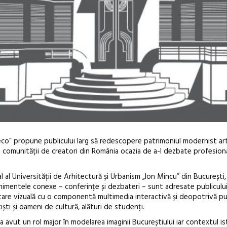
co” propune publicului larg să redescopere patrimoniul modernist ar
și comunității de creatori din România ocazia de a-l dezbate profesiona
l al Universității de Arhitectură și Urbanism „Ion Mincu” din București,
nimentele conexe – conferințe și dezbateri – sunt adresate publicului
are vizuală cu o componentă multimedia interactivă și deopotrivă pub
tiști și oameni de cultură, alături de studenți.
Anuala de ar
a avut un rol major în modelarea imaginii Bucureștiului iar contextul is
Artown NOW