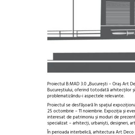
Proiectul B:MAD 3.0 „București – Oraș Art De
Bucureștiului, oferind totodată arhitecților 
problematizându-i aspectele relevante.
Proiectul se desfășoară în spațiul expoziționa
25 octombrie – 11 noiembrie. Expoziția și eve
interesat de patrimoniu și moduri de prezent
specializat – arhitecți, urbaniști, designeri, ar
În perioada interbelică, arhitectura Art Deco 