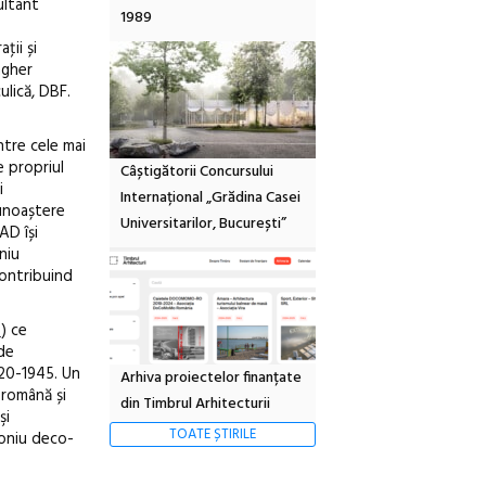
ultant
1989
ţii și
agher
lică, DBF.
ntre cele mai
e propriul
Câștigătorii Concursului
i
Internațional „Grădina Casei
cunoaștere
Universitarilor, București”
AD își
niu
contribuind
o
) ce
de
920-1945. Un
Arhiva proiectelor finanțate
 română și
din Timbrul Arhitecturii
şi
TOATE ȘTIRILE
moniu deco-