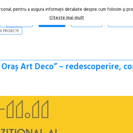
rsonal, pentru a asigura informaţii detaliate despre cum folosim şi pr
Citeste mai mult
ARTICOLE
STIRI
REVISTA PRINT
CONTACT
E PROIECTE
 Oraș Art Deco” – redescoperire, co