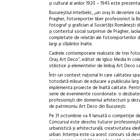
și cultural al anilor 1920 – 1945 este prezent
Bucureștiul interbelic, „un oraș în devenire 
Pragher, fotoreporter liber profesionist la B
fotograf și grafician al Societății Românești
și contextul social surprinse de Pragher, laol
completate de relatări ale fotoreporterilor d
largi și clădirilor înalte.
Cadrele contemporane realizate de trei fotogr
Oraș Art Deco”, editat de Igloo Media în cole
stilistice și elementelor de limbaj Art Deco c
Într-un context național în care calitatea spa
totodată măsuri de educare a publicului larg și
implementa proiecte de înaltă calitate. Pent
serie de evenimente coordonate: o dezbatere
profesioniști din domeniul arhitecturii şi de
de patrimoniu Art Deco din București.
Pe 31 octombrie va fi lansată o competiție de
Concursul este deschis tuturor profesioniștil
urbanistică și arhitecturală; creativitatea i
urban. Intenția este ca acest concurs să devin