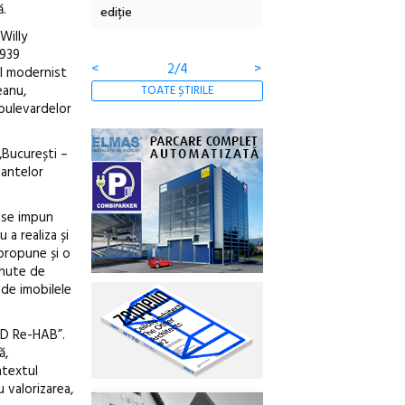
ă.
ertății
ediție
borcan, o cameră obscur
clătite cu apă minerală
Willy
1939
<
2/4
>
ul modernist
eanu,
TOATE ȘTIRILE
 bulevardelor
„București –
iantelor
, se impun
 a realiza și
propune și o
inute de
 de imobilele
MAD Re-HAB”.
ă,
ntextul
 valorizarea,