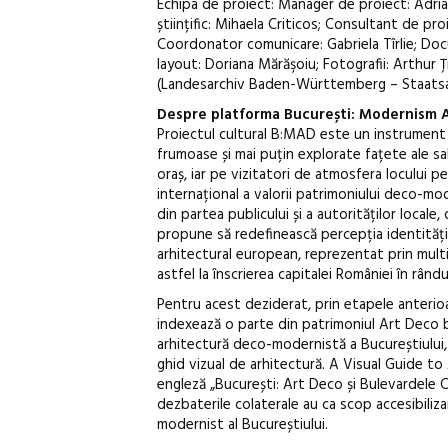
Echipa de proiect: Manager de proiect: Adria
științific: Mihaela Criticos; Consultant de pr
Coordonator comunicare: Gabriela Tîrlie; Docu
layout: Doriana Mărăşoiu; Fotografii: Arthur 
(Landesarchiv Baden-Württemberg – Staatsarch
Despre platforma București: Modernism 
Proiectul cultural B:MAD este un instrument d
frumoase și mai puțin explorate fațete ale sa
oraș, iar pe vizitatori de atmosfera locului pe
internațional a valorii patrimoniului deco-mo
din partea publicului și a autorităților locale
propune să redefinească percepția identității
arhitectural european, reprezentat prin multi
astfel la înscrierea capitalei României în rându
Pentru acest deziderat, prin etapele anteri
indexează o parte din patrimoniul Art Deco b
arhitectură deco-modernistă a Bucureștiului,
ghid vizual de arhitectură. A Visual Guide to
engleză „București: Art Deco și Bulevardele Ce
dezbaterile colaterale au ca scop accesibiliza
modernist al Bucureștiului.