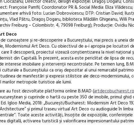
n Ciocăzanu; Director creativ, design expoziție: Dragoș Dogaru; Cons
oiect: Françoise Pamfil; Coordonator PR & Social Media: Eliza Vlădescu;
mentare arhivă foto: Lucian Dobrovicescu; DTP: Cristian David; Ilustra
Țințu, Vlad Pătru, Dragoş Dogaru, biblioteca Mădălin Ghigeanu, Willi Pr
iv Freiburg – Colombistr. 4, 79098 Freiburg); Producţie: Ovidiu Nicu
Art Deco
e cunoaștere și re-descoperire a Bucureștiului, mai precis a uneia di
le, Modernismul Art Deco. Cu obiectivul de a-i apropia pe locuitori d
 care îl descoperă, proiectul vizează conștientizarea la nivel național ș
dernist din Capitală. În prezent, acesta este periclitat de lipsa de re
, de interese imobiliare și intervenții necontrolate. Pe termen lung, B:M
 culturale a Bucureștiului ca oraș depozitar al unui remarcabil patrimo
tudinea de manifestări și expresii stilistice ale deco-modernismului, 
l marilor metropole turistice ale lumii.
oare au fost dezvoltate platforma online B:MAD (
artdecobucharest.r
ucureștean și cuprinde o hartă cu peste 350 de imobile, primul ghid 
 Ed. Igloo Media, 2018: „București/Bucharest: Modernism Art Deco 1
 Architecture” şi primul traseu virtual Art Deco cu audioguide în limba
ntrale”. Toate aceste activităţi, însoţite de expoziţiile, conferinţele 
rea digitală, activarea turistică și valorificarea impresionantului patri