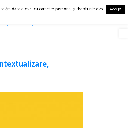
otejăm datele dvs. cu caracter personal şi drepturile dvs.
Accept
RO
EN
SHOP
Deschide
ntextualizare,