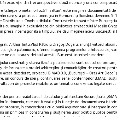
at în expoziție din trei perspective: două istorice și una contemporan
Gramatica lib
care trăiește o metamorfoză în salturi”, este imaginea documentată de 
erlin care și-a petrecut tinerețea în Germania și România, devenind în 
 de Distribuire a Combustibilului. Contrastele frapante între București
altă cu imagini în exclusivitate din biblioteca arhitectului Mădălin Ghig
in presa internațională a timpului, ne dau imaginea acelui București al
afi, Arthur Țințu,Vlad Pătru și Dragoș Dogaru, anunță viitorul album 
cția igloo patrimoniu, oferind imaginea programelor arhitecturale, var
are ne dau scara și detaliul acestui București interbelic modern.
țiului construit și starea fizică a patrimoniului sunt destul de precare
 de încurajare a breslei arhitecților și comunităților de creatori pentru
ru acest deziderat, proiectul B:MAD 3.0, „Bucureşti – Oraș Art Deco” 
, un concurs de idei și continuarea seriei conferinţelor B:MAD, susț
zvoltatori de proiecte imobiliare, pe tematici conexe sau legate direct
 idei pentru reabilitarea habitatului și arhitecturii Bucureștiului „B:
or în domeniu, care vor fi evaluați în funcție de documentarea istoric
deilor propuse, în concordanță cu o bună argumentare şi integrare în co
ă un prim pas în construirea și susținerea unor politici publice pentru