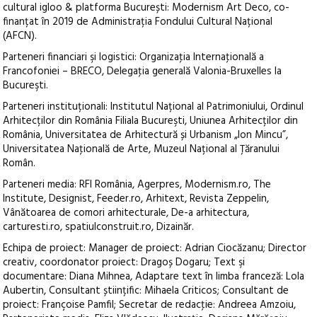
cultural igloo & platforma București: Modernism Art Deco, co-
finanțat în 2019 de Administrația Fondului Cultural Național
(AFCN).
Parteneri financiari şi logistici: Organizaţia Internaţională a
Francofoniei – BRECO, Delegaţia generală Valonia-Bruxelles la
Bucureşti.
Parteneri instituționali: Institutul Național al Patrimoniului, Ordinul
Arhitecților din România Filiala Bucureşti, Uniunea Arhitecților din
România, Universitatea de Arhitectură și Urbanism „Ion Mincu”,
Universitatea Naţională de Arte, Muzeul Național al Țăranului
Român.
Parteneri media: RFI România, Agerpres, Modernism.ro, The
Institute, Designist, Feeder.ro, Arhitext, Revista Zeppelin,
Vânătoarea de comori arhitecturale, De-a arhitectura,
carturesti.ro, spatiulconstruit.ro, Dizainăr.
Echipa de proiect: Manager de proiect: Adrian Ciocăzanu; Director
creativ, coordonator proiect: Dragoș Dogaru; Text şi
documentare: Diana Mihnea, Adaptare text în limba franceză: Lola
Aubertin, Consultant științific: Mihaela Criticos; Consultant de
proiect: Françoise Pamfil; Secretar de redacţie: Andreea Amzoiu,