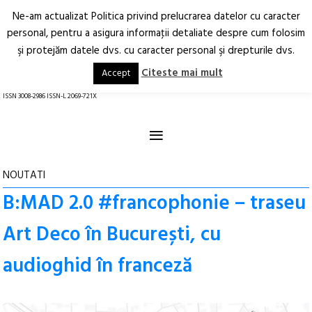
Ne-am actualizat Politica privind prelucrarea datelor cu caracter
Deschide
RO
EN
personal, pentru a asigura informaţii detaliate despre cum folosim
şi protejăm datele dvs. cu caracter personal şi drepturile dvs.
Arhitectură.
Oraș.
Societate.
Citeste mai mult
Accept
revistă online
ISSN 3008-2986 ISSN-L 2069-721X
≡
NOUTATI
B:MAD 2.0 #francophonie – traseu
Art Deco în București, cu
audioghid în franceză