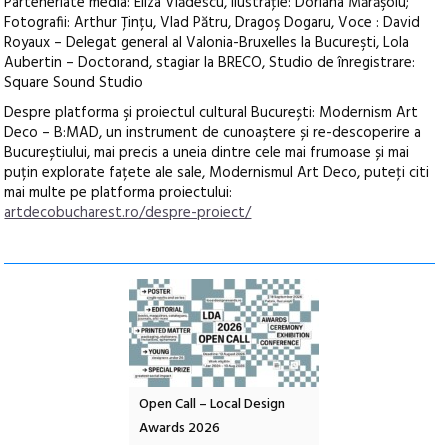
Parteneriate media: Eliza Vlădescu, Ilustraţie: Doriana Mărăşoiu;
Fotografii: Arthur Țințu, Vlad Pătru, Dragoş Dogaru, Voce : David
Royaux – Delegat general al Valonia-Bruxelles la Bucureşti, Lola
Aubertin – Doctorand, stagiar la BRECO, Studio de înregistrare:
Square Sound Studio
Despre platforma şi proiectul cultural București: Modernism Art
Deco – B:MAD, un instrument de cunoaștere și re-descoperire a
Bucureștiului, mai precis a uneia dintre cele mai frumoase și mai
puțin explorate fațete ale sale, Modernismul Art Deco, puteţi citi
mai multe pe platforma proiectului:
artdecobucharest.ro/despre-proiect/
l – Local Design
Anuala de artă urbană
Festivalul Cinemas
 2026
Artown NOW #5:
revine la Eforie Sud 