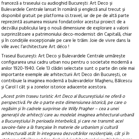
franceză a traseului cu audioghid Bucureşti: Art Deco şi
Bulevardele Centrale lansat în română și engleză anul trecut și
disponibil gratuit pe platforma izi.travel, iar de pe de altă parte
reprezintă asumarea misiunii fondatorilor acestui proiect de a
dezvălui publicului larg o nouă dimensiune de explorare a valorii
surprinzătoare a patrimoniului deco-modernist din Capitală, chiar
și în condițiile excepționale pe care le trăim: Joie de vivre dans la
ville avec l’architecture Art déco !
Traseul Bucureşti: Art Deco şi Bulevardele Centrale urmăreşte
configurarea unui cadru urban nou pentru o societate modernă a
anilor 1920-1940. Cele 13 clădiri selectate sunt o parte din cele mai
importante exemple ale arhitecturii Art Deco din București, ce
contribuie la imaginea modernă a bulevardelor Magheru, Bălcescu
și Carol I cât și a zonelor istorice adiacente acestora.
„
Acest prim traseu turistic Art Deco al Bucureștiului ne oferă o
perspectivă. Pe de o parte este dimensiunea istorică, pe care o
regăsim și în cadrele surprinse de Willy Pragher – cea a unei
generații de arhitecți care au modelat imaginea arhitectural-urbană
a Bucureștiului în perioada interbelică, și care ne transmit acel
savoire-faire a là française în materie de urbanism și cultură
arhitecturală atât în integrarea dezvoltărilor rezidențiale, cât și în