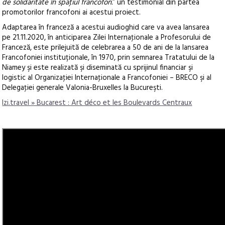
de solidaritate în spaţiul francofon.
” un testimonial din partea
promotorilor francofoni ai acestui proiect.
Adaptarea în franceză a acestui audioghid care va avea lansarea
pe 21.11.2020, în anticiparea Zilei Internaţionale a Profesorului de
Franceză, este prilejuită de celebrarea a 50 de ani de la lansarea
Francofoniei instituționale, în 1970, prin semnarea Tratatului de la
Niamey şi este realizată şi diseminată cu sprijinul financiar şi
logistic al Organizaţiei Internaţionale a Francofoniei – BRECO şi al
Delegaţiei generale Valonia-Bruxelles la Bucureşti.
Izi.travel » Bucarest : Art déco et les Boulevards Centraux