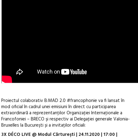
Proiectul colaborativ B:MAD 2.0 #francophonie va fi lansat în
mod oficial în cadrul unei emisiuni în direct cu participarea
extraordinară a reprezentanţilor Organizaţiei Internaţionale a
Francofoniei – BRECO şi respectiv ai Delegaţiei generale Valonia-
Bruxelles la Bucureşti și a invitaților oficiali:
3X DÉCO LIVE @ Modul Cărtureşti | 24.11.2020 | 17:00 |