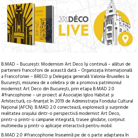
B:MAD – București: Modernism Art Deco îşi continuă – alături de
partenerii francofoni de această dată – Organizaţia Internaţională
a Francofoniei – BRECO şi Delegaţia generală Valonia-Bruxelles la
Bucureşti, misiunea de a celebra și de a promova patrimoniul
modernist Art Deco din București, prin etapa B:MAD 2.0
#francophonie
– un proiect al Asociației Igloo Habitat și
Arhitectură, co-finanțat în 2019 de Administrația Fondului Cultural
Național (AFCN). B:MAD 2.0 conectează, explorează şi surprinde
realitatea orașului dintr-o perspectivă modernist Art Deco,
printr-o printr-o campanie integrată, trasee ghidate, conţinut
multimedia și printr-o aplicație interactivă pentru mobil.
B:MAD 2.0 #francophonie înseamnă pe de o parte adaptarea în