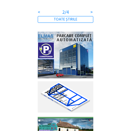
Gramatica libertății
ediție
<
3/4
>
TOATE ȘTIRILE