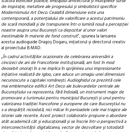
statura edificiilor publice, limbajului arhitectural și multiplelor surse
de inspirație, metafore ale progresului și simbolisticii specifice
Modernismului Art Deco. Cealaltă dimensiune este una
contemporană, a potențialului de valorificare a acestui patrimoniu
de scară mondială și de transpunere într-o lumină nouă a percepției
noastre asupra unui București ca depozitar al unor valori
inestimabile în materie de fond construit
”, spunea la lansarea
acestui audioguide Dragoș Dogaru, iniţiatorul şi directorul creativ
al proiectului B:MAD.
„
În cadrul activităţilor ocazionate de celebrarea aniversării a
cincizeci de ani de Francofonie instituţională, am fost în mod
deosebit onoraţi în a ne implica în sprijinirea unui impresionante
iniţiative realizată de Igloo, care aduce un omagiu unei dimensiuni
necunoscute a capitalei româneşti. Audioghidul ce prezintă cele
mai emblematice edificii Art Deco ale bulevardelor centrale ale
Bucureştiului va reprezenta, fără îndoială, un instrument major de
promovare a turismului pentru municipiul București şi unul pentru
valorizarea tradiţiei francofone şi europene de care Bucureştiul nu
s-a despărţit niciodată, nici măcar în perioadele cele mai tragice ale
istoriei sale recente. Acest proiect colaborativ propune o abordare
atât academică cât şi educaţională şi se înscrie într-o perspectivă a
interconectivităţii: digitalizarea, vector de dezvoltare şi totodată