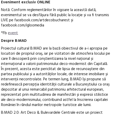
Eveniment exclusiv ONLINE
Notă: Conform reglementărilor în vigoare la această dată,
evenimentul se va desfășura fără public la locație și va fi transmis
LIVE pe facebook.com/artdecobucharest şi
facebook.com/igloomedia
*Fb
event
Despre B:MAD
Proiectul cultural B:MAD are la bază obiectivul de a-i apropia pe
locuitori de propriul oraș, iar pe vizitatori de atmosfera locului pe
care îl descoperă prin conștientizarea la nivel național și
internațional a valorii patrimoniului deco-modernist din Capitală.
În prezent, acesta este periclitat de lipsa de recunoaștere din
partea publicului și a autorităților locale, de interese imobiliare și
intervenții necontrolate. Pe termen lung, B:MAD își propune să
redefinească percepția identității culturale a Bucureștiului ca oraș
depozitar al unui remarcabil patrimoniu arhitectural european,
reprezentat prin multitudinea de manifestări și expresii stilistice
ale deco-modernismului, contribuind astfel la înscrierea capitalei
României în rândul marilor metropole turistice ale lumii.
B:MAD 2.0: Art Deco & Bulevardele Centrale este un proiect