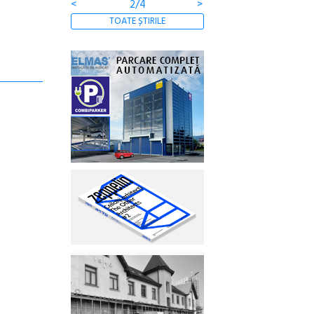
<
2/4
>
TOATE ȘTIRILE