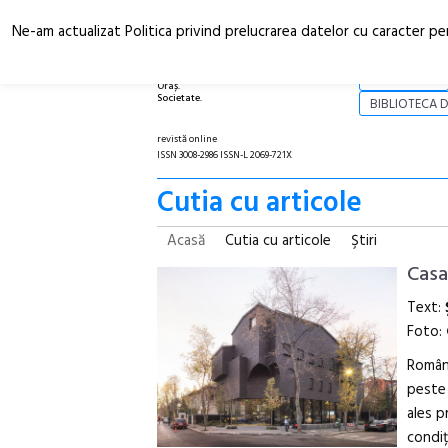
Ne-am actualizat Politica privind prelucrarea datelor cu caracter pe
Arhitectură.
NOI
Oraș.
Societate.
BIBLIOTECA D
revistă online
ISSN 3008-2986 ISSN-L 2069-721X
Cutia cu articole
Acasă
Cutia cu articole
Ştiri
Casa
Text:
Foto:
Români
peste 
ales p
condiț