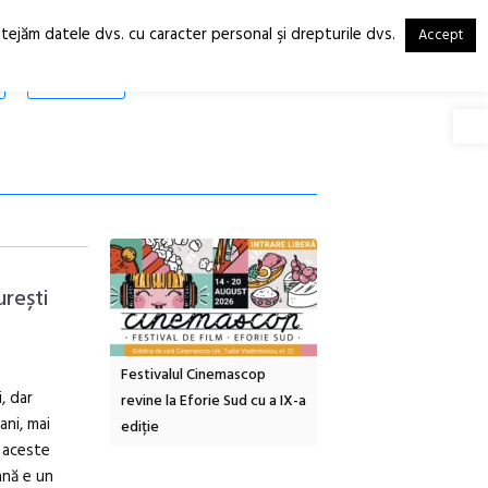
otejăm datele dvs. cu caracter personal şi drepturile dvs.
Accept
RO
EN
SHOP
Deschide
urești
tă urbană
Festivalul Cinemascop
Sleeping Beauties la Bor
, dar
 #5:
revine la Eforie Sud cu a IX-a
dulceață de amintiri la
ani, mai
ertății
ediție
borcan, o cameră obscur
n aceste
clătite cu apă minerală
ană e un