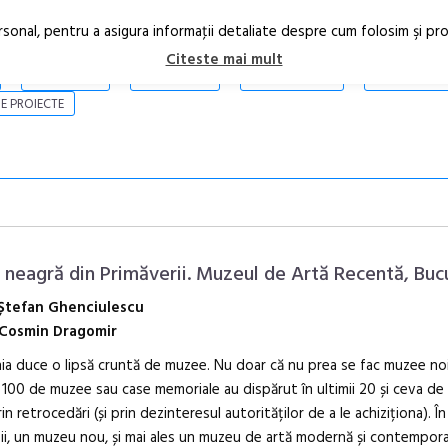
rsonal, pentru a asigura informaţii detaliate despre cum folosim şi pr
Citeste mai mult
ARTICOLE
STIRI
REVISTA PRINT
CONTACT
E PROIECTE
 neagră din Primăverii. Muzeul de Artă Recentă, Buc
Ștefan Ghenciulescu
Cosmin Dragomir
Anuala de ar
a duce o lipsă cruntă de muzee. Nu doar că nu prea se fac muzee noi
Artown NOW
100 de muzee sau case memoriale au dispărut în ultimii 20 și ceva de 
Gramatica lib
rin retrocedări (și prin dezinteresul autorităților de a le achiziționa). Î
ii, un muzeu nou, și mai ales un muzeu de artă modernă și contempor