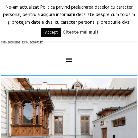
Ne-am actualizat Politica privind prelucrarea datelor cu caracter
Deschide
RO
EN
personal, pentru a asigura informaţii detaliate despre cum folosim
şi protejăm datele dvs. cu caracter personal şi drepturile dvs.
Arhitectură.
Oraș.
Societate.
Citeste mai mult
Accept
revistă online
ISSN 3008-2986 ISSN-L 2069-721X
≡