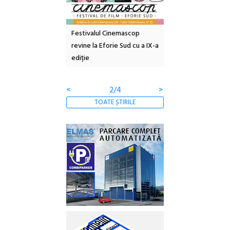
e artă urbană
Festivalul Cinemascop
Sleeping Beauties l
 NOW #5:
revine la Eforie Sud cu a IX-a
dulceață de amintiri
a libertății
ediție
borcan, o cameră ob
clătite cu apă miner
<
2/4
>
TOATE ȘTIRILE