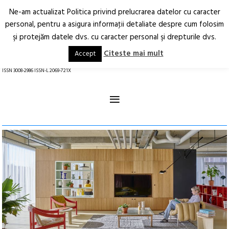
Ne-am actualizat Politica privind prelucrarea datelor cu caracter
Deschide
RO
EN
personal, pentru a asigura informaţii detaliate despre cum folosim
şi protejăm datele dvs. cu caracter personal şi drepturile dvs.
Arhitectură.
Oraș.
Societate.
Citeste mai mult
Accept
revistă online
ISSN 3008-2986 ISSN-L 2069-721X
≡