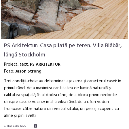
PS Arkitektur: Casa pliată pe teren. Villa Blåbär,
lângă Stockholm
Proiect, text:
PS ARKITEKTUR
Foto:
Jason Strong
Trei condiții-cheie au determinat așezarea și caracterul casei: în
primul rând, de a maximiza cantitatea de lumină naturală și
calitatea spațială; în al doilea rând, de a bloca priviri nedorite
dinspre casele vecine; în al treilea rând, de a oferi vederi
frumoase către natura din vestul sitului, un peisaj acoperit cu
afine și pini zvelți.
CITEŞTE MAI MULT