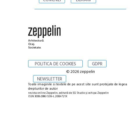
Arhitectură.
Oraș.
Societate.
POLITICA DE COOKIES
GDPR
© 2026 zeppelin
NEWSLETTER
Toate imaginile si textele de pe acest site sunt protejate de legea
drepturilor de autor
revista online Zeppelin, editată de SG Studio și echipa Zeppelin
ISSN 3008-2986 ISSN-L 2069-721X