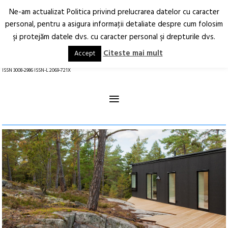
Ne-am actualizat Politica privind prelucrarea datelor cu caracter
Deschide
RO
EN
personal, pentru a asigura informaţii detaliate despre cum folosim
şi protejăm datele dvs. cu caracter personal şi drepturile dvs.
Arhitectură.
Oraș.
Societate.
Citeste mai mult
Accept
revistă online
ISSN 3008-2986 ISSN-L 2069-721X
≡