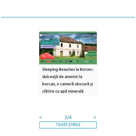
ul Cinemascop
Sleeping Beauties la Borsec:
Festivalul Strada
 Eforie Sud cu a IX-a
dulceață de amintiri la
Armenească #10: c
borcan, o cameră obscură și
ateliere și întâlniri 
clătite cu apă minerală
Botanică
<
2/4
>
TOATE ȘTIRILE