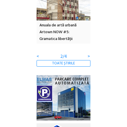
l – Local Design
Anuala de artă urbană
Festivalul Cinemas
 2026
Artown NOW #5:
revine la Eforie Sud 
Gramatica libertății
ediție
<
2/4
>
TOATE ȘTIRILE