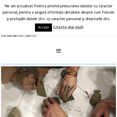
Ne-am actualizat Politica privind prelucrarea datelor cu caracter
Deschide
RO
EN
personal, pentru a asigura informaţii detaliate despre cum folosim
şi protejăm datele dvs. cu caracter personal şi drepturile dvs.
Arhitectură.
Oraș.
Societate.
Citeste mai mult
Accept
revistă online
ISSN 3008-2986 ISSN-L 2069-721X
≡