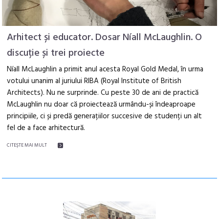
Arhitect și educator. Dosar Níall McLaughlin. O
discuție și trei proiecte
Níall McLaughlin a primit anul acesta Royal Gold Medal, în urma
votului unanim al juriului RIBA (Royal Institute of British
Architects). Nu ne surprinde. Cu peste 30 de ani de practică
McLaughlin nu doar că proiectează urmându-și îndeaproape
principiile, ci și predă generațiilor succesive de studenți un alt
fel de a face arhitectură.
CITEŞTE MAI MULT