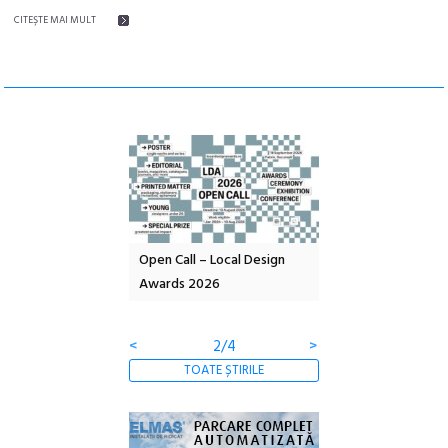
CITEŞTE MAI MULT
nd: POELANDA – parc
Open Call – Local Design
Anuala de artă urba
e și co-creație
Awards 2026
Artown NOW #5:
Gramatica libertății
<
2/4
>
TOATE ȘTIRILE