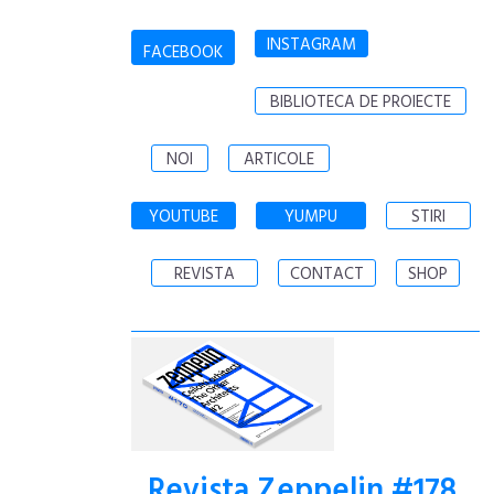
INSTAGRAM
FACEBOOK
BIBLIOTECA DE PROIECTE
NOI
ARTICOLE
YOUTUBE
YUMPU
STIRI
REVISTA
CONTACT
SHOP
Revista Zeppelin #178