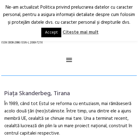
Ne-am actualizat Politica privind prelucrarea datelor cu caracter
Deschide
RO
EN
personal, pentru a asigura informaţii detaliate despre cum folosim
şi protejăm datele dvs. cu caracter personal şi drepturile dvs.
Arhitectură.
Oraș.
Societate.
Citeste mai mult
Accept
revistă online
ISSN 3008-2986 ISSN-L 2069-721X
≡
Piața Skanderbeg, Tirana
În 1989, când tot Estul se reforma cu entuziasm, mai rămăseseră
acolo două țări (neo)staliniste. Între timp, una dintre ele a ajuns
membră UE, cealaltă se chinuie mai tare. Una a terminat recent,
cealaltă lucrează din plin la un mare proiect național, construit în
centrul capitalei respective.