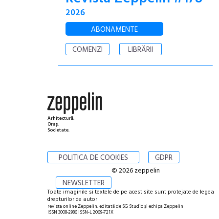
2026
ABONAMENTE
COMENZI
LIBRĂRII
Arhitectură.
Oraș.
Societate.
POLITICA DE COOKIES
GDPR
© 2026 zeppelin
NEWSLETTER
Toate imaginile si textele de pe acest site sunt protejate de legea
drepturilor de autor
revista online Zeppelin, editată de SG Studio și echipa Zeppelin
ISSN 3008-2986 ISSN-L 2069-721X