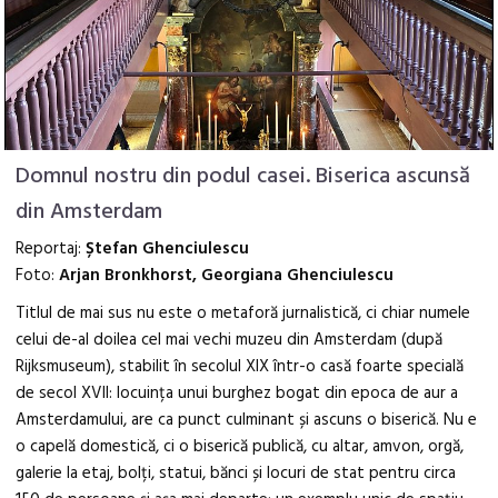
Domnul nostru din podul casei. Biserica ascunsă
din Amsterdam
Reportaj:
Ștefan Ghenciulescu
Foto:
Arjan Bronkhorst, Georgiana Ghenciulescu
Titlul de mai sus nu este o metaforă jurnalistică, ci chiar numele
celui de-al doilea cel mai vechi muzeu din Amsterdam (după
Rijksmuseum), stabilit în secolul XIX într-o casă foarte specială
de secol XVII: locuința unui burghez bogat din epoca de aur a
Amsterdamului, are ca punct culminant și ascuns o biserică. Nu e
o capelă domestică, ci o biserică publică, cu altar, amvon, orgă,
galerie la etaj, bolți, statui, bănci și locuri de stat pentru circa