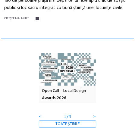
150 de persoane și așa mai departe: un exemplu unic de spațiu
public și loc sacru integrat cu bună știință unei locuințe civile.
CITEŞTE MAI MULT
nd: POELANDA – parc
Open Call – Local Design
Anuala de artă urba
e și co-creație
Awards 2026
Artown NOW #5:
Gramatica libertății
<
2/4
>
TOATE ȘTIRILE