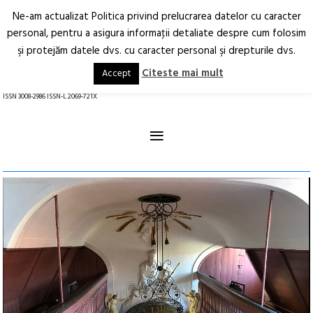
Ne-am actualizat Politica privind prelucrarea datelor cu caracter
Deschide
RO
EN
personal, pentru a asigura informaţii detaliate despre cum folosim
şi protejăm datele dvs. cu caracter personal şi drepturile dvs.
Arhitectură.
Oraș.
Societate.
Citeste mai mult
Accept
revistă online
ISSN 3008-2986 ISSN-L 2069-721X
≡