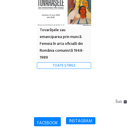
Tovarășele sau
emanciparea prin muncă.
Femeia în arta oficială din
România comunistă 1948-
1989
TOATE ȘTIRILE
Sus
INSTAGRAM
FACEBOOK