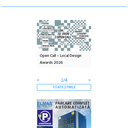
nd: POELANDA – parc
Open Call – Local Design
Anuala de artă urba
e și co-creație
Awards 2026
Artown NOW #5:
Gramatica libertății
<
2/4
>
TOATE ȘTIRILE