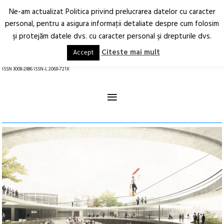
Ne-am actualizat Politica privind prelucrarea datelor cu caracter
Deschide
RO
EN
personal, pentru a asigura informaţii detaliate despre cum folosim
şi protejăm datele dvs. cu caracter personal şi drepturile dvs.
Arhitectură.
Oraș.
Societate.
Citeste mai mult
Accept
revistă online
ISSN 3008-2986 ISSN-L 2069-721X
≡