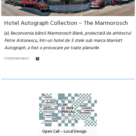
Hotel Autograph Collection – The Marmorosch
(a)
Reconversia băncii Marmorosch Blank, proiectată de arhitectul
Petre Antonescu, într-un hotel de 5 stele sub marca Marriott
Autograph, a fost o provocare pe toate planurile.
CITEŞTE MAI MULT
nd: POELANDA – parc
Open Call – Local Design
Anuala de artă urba