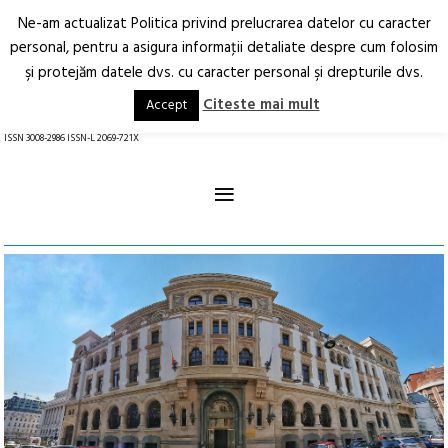
Ne-am actualizat Politica privind prelucrarea datelor cu caracter
Deschide
RO
EN
personal, pentru a asigura informaţii detaliate despre cum folosim
şi protejăm datele dvs. cu caracter personal şi drepturile dvs.
Arhitectură.
Oraș.
Societate.
Citeste mai mult
Accept
revistă online
ISSN 3008-2986 ISSN-L 2069-721X
≡