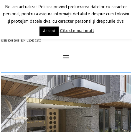
Ne-am actualizat Politica privind prelucrarea datelor cu caracter
Deschide
RO
EN
personal, pentru a asigura informaţii detaliate despre cum folosim
şi protejăm datele dvs. cu caracter personal şi drepturile dvs.
Arhitectură.
Oraș.
Societate.
Citeste mai mult
Accept
revistă online
ISSN 3008-2986 ISSN-L 2069-721X
≡