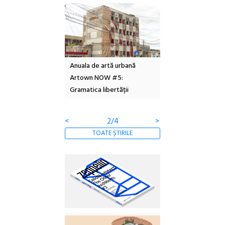
l – Local Design
Anuala de artă urbană
Festivalul Cinemas
 2026
Artown NOW #5:
revine la Eforie Sud 
Gramatica libertății
ediție
<
2/4
>
TOATE ȘTIRILE