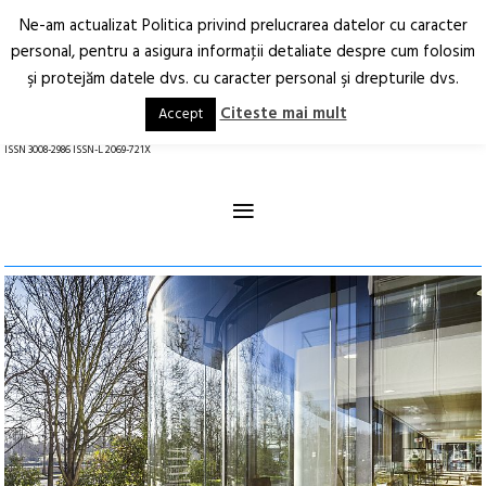
Ne-am actualizat Politica privind prelucrarea datelor cu caracter
Deschide
RO
EN
personal, pentru a asigura informaţii detaliate despre cum folosim
şi protejăm datele dvs. cu caracter personal şi drepturile dvs.
Arhitectură.
Oraș.
Societate.
Citeste mai mult
Accept
revistă online
ISSN 3008-2986 ISSN-L 2069-721X
≡