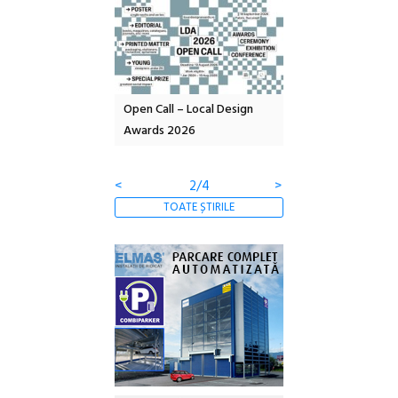
nd: POELANDA – parc
Open Call – Local Design
Anuala de artă urba
e și co-creație
Awards 2026
Artown NOW #5:
Gramatica libertății
<
2/4
>
TOATE ȘTIRILE