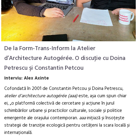
De la Form-Trans-Inform la Atelier
d’Architecture Autogérée. O discuţie cu Doina
Petrescu şi Constantin Petcou
Interviu: Alex Axinte
Cofondată în 2001 de Constantin Petcou și Doina Petrescu,
atelier d’architecture autogérée (aaa)
este, așa cum spun chiar
ei, „o platformă colectivă de cercetare și acțiune în jurul
schimbărilor urbane și practicilor culturale, sociale și politice
emergente ale orașului contemporan.
aaa
inițiază și însoțește
strategii de tranziție ecologică pentru cetățeni la scara locală și
internațională.