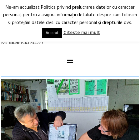
Ne-am actualizat Politica privind prelucrarea datelor cu caracter
Deschide
RO
EN
personal, pentru a asigura informaţii detaliate despre cum folosim
şi protejăm datele dvs. cu caracter personal şi drepturile dvs.
Arhitectură.
Oraș.
Societate.
Citeste mai mult
Accept
revistă online
ISSN 3008-2986 ISSN-L 2069-721X
≡