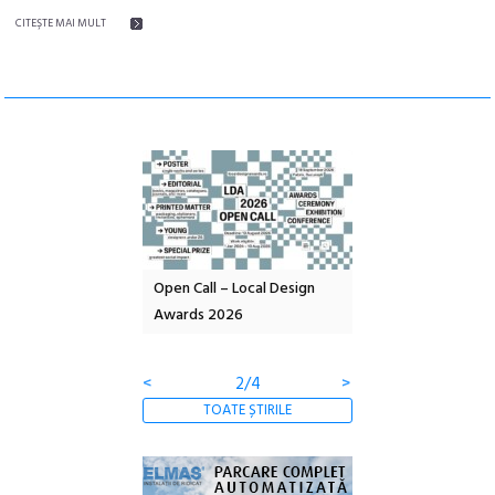
CITEŞTE MAI MULT
nd: POELANDA – parc
Open Call – Local Design
Anuala de artă urba
e și co-creație
Awards 2026
Artown NOW #5:
Gramatica libertății
<
2/4
>
TOATE ȘTIRILE