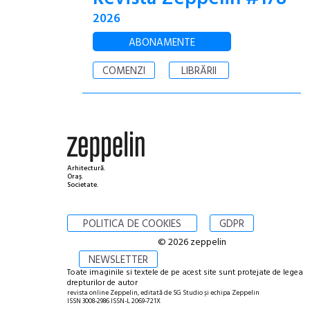
2026
ABONAMENTE
COMENZI
LIBRĂRII
Arhitectură.
Oraș.
Societate.
POLITICA DE COOKIES
GDPR
© 2026 zeppelin
NEWSLETTER
Toate imaginile si textele de pe acest site sunt protejate de legea
drepturilor de autor
revista online Zeppelin, editată de SG Studio și echipa Zeppelin
ISSN 3008-2986 ISSN-L 2069-721X