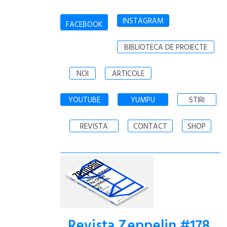
INSTAGRAM
FACEBOOK
BIBLIOTECA DE PROIECTE
NOI
ARTICOLE
YOUTUBE
YUMPU
STIRI
REVISTA
CONTACT
SHOP
Revista Zeppelin #178