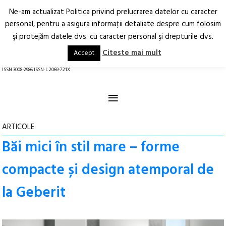
Ne-am actualizat Politica privind prelucrarea datelor cu caracter
Deschide
RO
EN
personal, pentru a asigura informaţii detaliate despre cum folosim
şi protejăm datele dvs. cu caracter personal şi drepturile dvs.
Arhitectură.
Oraș.
Societate.
Citeste mai mult
Accept
revistă online
ISSN 3008-2986 ISSN-L 2069-721X
≡
ARTICOLE
Băi mici în stil mare – forme
compacte și design atemporal de
la Geberit