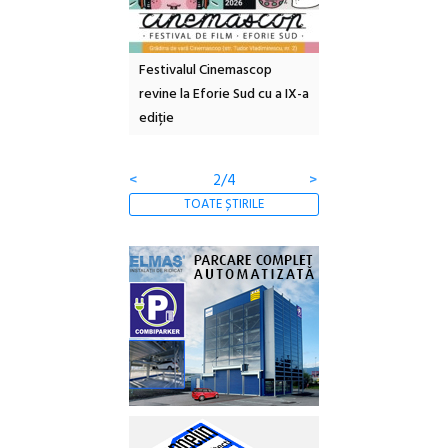
e artă urbană
Festivalul Cinemascop
Sleeping Beauties l
 NOW #5:
revine la Eforie Sud cu a IX-a
dulceață de amintiri
a libertății
ediție
borcan, o cameră ob
clătite cu apă miner
<
2/4
>
TOATE ȘTIRILE