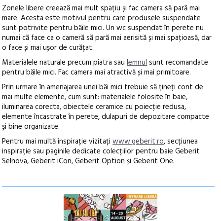
Zonele libere creează mai mult spațiu și fac camera să pară mai
mare. Acesta este motivul pentru care produsele suspendate
sunt potrivite pentru băile mici. Un wc suspendat în perete nu
numai că face ca o cameră să pară mai aerisită și mai spațioasă, dar
o face și mai ușor de curățat.
Materialele naturale precum piatra sau
lemnul
sunt recomandate
pentru băile mici. Fac camera mai atractivă și mai primitoare.
Prin urmare în amenajarea unei băi mici trebuie să țineți cont de
mai multe elemente, cum sunt: materialele folosite în baie,
iluminarea corecta, obiectele ceramice cu poiecție redusa,
elemente încastrate în perete, dulapuri de depozitare compacte
și bine organizate.
Pentru mai multă inspirație vizitați
www.geberit.ro
, secțiunea
inspirație sau paginile dedicate colecțiilor pentru baie Geberit
Selnova, Geberit iCon, Geberit Option și Geberit One.