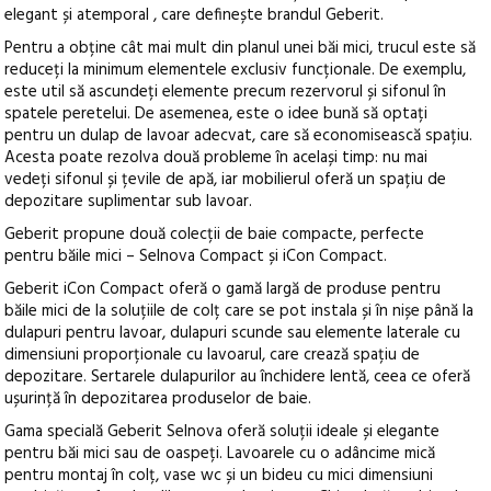
elegant și atemporal , care definește brandul Geberit.
Pentru a obține cât mai mult din planul unei băi mici, trucul este să
reduceți la minimum elementele exclusiv funcționale. De exemplu,
este util să ascundeți elemente precum rezervorul și sifonul în
spatele peretelui. De asemenea, este o idee bună să optați
pentru un dulap de lavoar adecvat, care să economisească spațiu.
Acesta poate rezolva două probleme în același timp: nu mai
vedeți sifonul și țevile de apă, iar mobilierul oferă un spațiu de
depozitare suplimentar sub lavoar.
Geberit propune două colecții de baie compacte, perfecte
pentru băile mici – Selnova Compact și iCon Compact.
Geberit iCon Compact oferă o gamă largă de produse pentru
băile mici de la soluțiile de colț care se pot instala și în nișe până la
dulapuri pentru lavoar, dulapuri scunde sau elemente laterale cu
dimensiuni proporționale cu lavoarul, care crează spațiu de
depozitare. Sertarele dulapurilor au închidere lentă, ceea ce oferă
ușurință în depozitarea produselor de baie.
Gama specială Geberit Selnova oferă soluții ideale și elegante
pentru băi mici sau de oaspeți. Lavoarele cu o adâncime mică
pentru montaj în colț, vase wc și un bideu cu mici dimensiuni