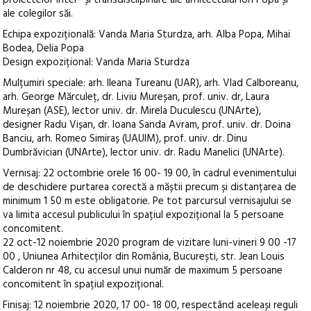
proiectelor inter- și transdiscilpinare ale arhitectului Ion Popa și
ale colegilor săi.
Echipa expozițională: Vanda Maria Sturdza, arh. Alba Popa, Mihai
Bodea, Delia Popa
Design expozițional: Vanda Maria Sturdza
Mulțumiri speciale: arh. Ileana Tureanu (UAR), arh. Vlad Calboreanu,
arh. George Mărculeț, dr. Liviu Mureșan, prof. univ. dr, Laura
Mureșan (ASE), lector univ. dr. Mirela Duculescu (UNArte),
designer Radu Vișan, dr. Ioana Sanda Avram, prof. univ. dr. Doina
Banciu, arh. Romeo Simiraș (UAUIM), prof. univ. dr. Dinu
Dumbrăvician (UNArte), lector univ. dr. Radu Manelici (UNArte).
Vernisaj: 22 octombrie orele 16 00- 19 00, în cadrul evenimentului
de deschidere purtarea corectă a măștii precum și distanțarea de
minimum 1 50 m este obligatorie. Pe tot parcursul vernisajului se
va limita accesul publicului în spațiul expozițional la 5 persoane
concomitent.
22 oct-12 noiembrie 2020 program de vizitare luni-vineri 9 00 -17
00 , Uniunea Arhitecților din România, București, str. Jean Louis
Calderon nr 48, cu accesul unui număr de maximum 5 persoane
concomitent în spațiul expozițional.
Finisaj: 12 noiembrie 2020, 17 00- 18 00, respectând aceleași reguli