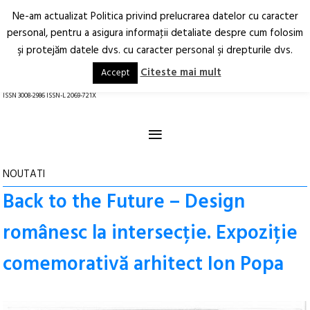
Ne-am actualizat Politica privind prelucrarea datelor cu caracter
Deschide
RO
EN
personal, pentru a asigura informaţii detaliate despre cum folosim
şi protejăm datele dvs. cu caracter personal şi drepturile dvs.
Arhitectură.
Oraș.
Societate.
Citeste mai mult
Accept
revistă online
ISSN 3008-2986 ISSN-L 2069-721X
≡
NOUTATI
Back to the Future – Design
românesc la intersecție. Expoziție
comemorativă arhitect Ion Popa