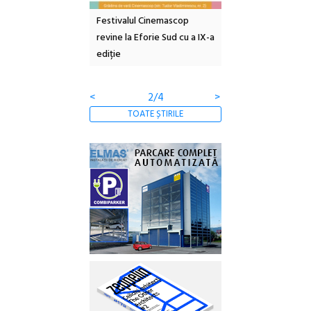
rbană
Festivalul Cinemascop
Sleeping Beauties la Borsec:
:
revine la Eforie Sud cu a IX-a
dulceață de amintiri la
ții
ediție
borcan, o cameră obscură și
clătite cu apă minerală
<
3/4
>
TOATE ȘTIRILE