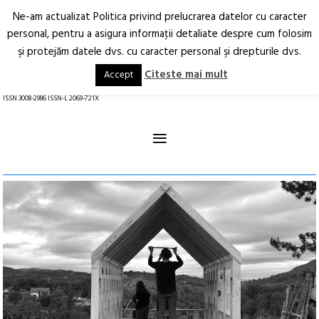
Ne-am actualizat Politica privind prelucrarea datelor cu caracter
Deschide
RO
EN
personal, pentru a asigura informaţii detaliate despre cum folosim
şi protejăm datele dvs. cu caracter personal şi drepturile dvs.
Arhitectură.
Oraș.
Societate.
Citeste mai mult
Accept
revistă online
ISSN 3008-2986 ISSN-L 2069-721X
≡