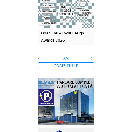
nd: POELANDA – parc
Open Call – Local Design
Anuala de artă urba
e și co-creație
Awards 2026
Artown NOW #5:
Gramatica libertății
<
2/4
>
TOATE ȘTIRILE