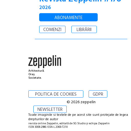
2026
ABONAMENTE
COMENZI
LIBRĂRII
Arhitectură.
Oraș.
Societate.
POLITICA DE COOKIES
GDPR
© 2026 zeppelin
NEWSLETTER
Toate imaginile si textele de pe acest site sunt protejate de legea
drepturilor de autor
revista online Zeppelin, editată de SG Studio și echipa Zeppelin
ISSN 3008-2986 ISSN-L 2069-721X