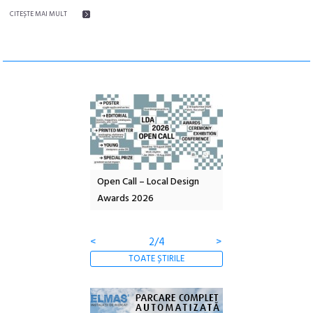
CITEŞTE MAI MULT
nd: POELANDA – parc
Open Call – Local Design
Anuala de artă urba
e și co-creație
Awards 2026
Artown NOW #5:
Gramatica libertății
<
2/4
>
TOATE ȘTIRILE