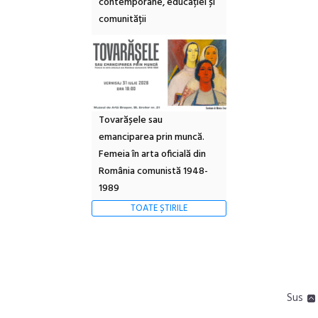
contemporane, educației și
comunității
Tovarășele sau
emanciparea prin muncă.
Femeia în arta oficială din
România comunistă 1948-
1989
TOATE ȘTIRILE
Sus