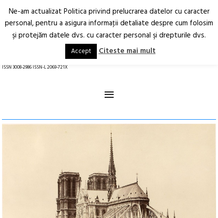
Ne-am actualizat Politica privind prelucrarea datelor cu caracter
Deschide
RO
EN
personal, pentru a asigura informaţii detaliate despre cum folosim
şi protejăm datele dvs. cu caracter personal şi drepturile dvs.
Arhitectură.
Oraș.
Societate.
Citeste mai mult
Accept
revistă online
ISSN 3008-2986 ISSN-L 2069-721X
≡