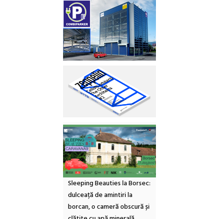
Sleeping Beauties la Borsec:
dulceață de amintiri la
borcan, o cameră obscură și
clătite cu apă minerală