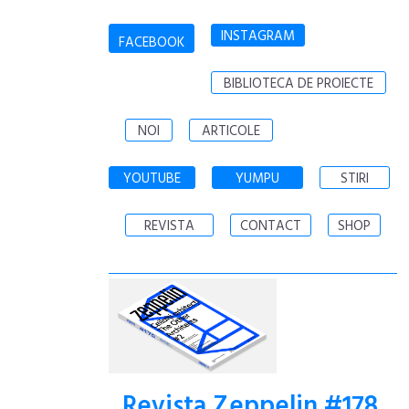
INSTAGRAM
FACEBOOK
BIBLIOTECA DE PROIECTE
NOI
ARTICOLE
YOUTUBE
YUMPU
STIRI
REVISTA
CONTACT
SHOP
Revista Zeppelin #178