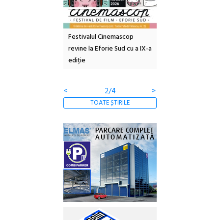
e artă urbană
Festivalul Cinemascop
Sleeping Beauties l
 NOW #5:
revine la Eforie Sud cu a IX-a
dulceață de amintiri
a libertății
ediție
borcan, o cameră ob
clătite cu apă miner
<
2/4
>
TOATE ȘTIRILE