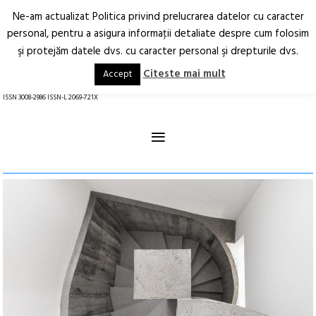
Ne-am actualizat Politica privind prelucrarea datelor cu caracter
Deschide
RO
EN
personal, pentru a asigura informaţii detaliate despre cum folosim
şi protejăm datele dvs. cu caracter personal şi drepturile dvs.
Arhitectură.
Oraș.
Societate.
Citeste mai mult
Accept
revistă online
ISSN 3008-2986 ISSN-L 2069-721X
≡