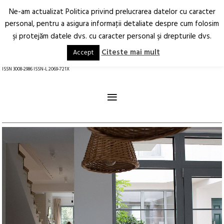
Ne-am actualizat Politica privind prelucrarea datelor cu caracter
Deschide
RO
EN
personal, pentru a asigura informaţii detaliate despre cum folosim
şi protejăm datele dvs. cu caracter personal şi drepturile dvs.
Arhitectură.
Oraș.
Societate.
Citeste mai mult
Accept
revistă online
ISSN 3008-2986 ISSN-L 2069-721X
≡