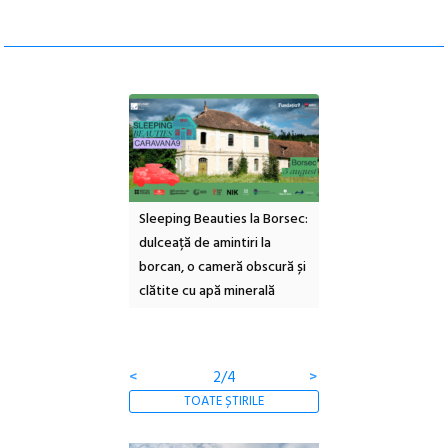
ul Cinemascop
Sleeping Beauties la Borsec:
Festivalul Strada
 Eforie Sud cu a IX-a
dulceață de amintiri la
Armenească #10: c
borcan, o cameră obscură și
ateliere și întâlniri 
clătite cu apă minerală
Botanică
<
2/4
>
TOATE ȘTIRILE