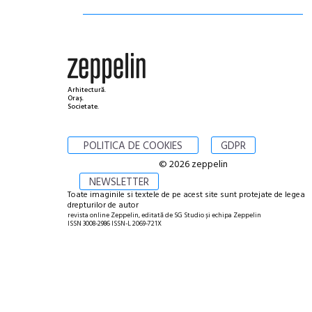
Arhitectură.
Oraș.
Societate.
POLITICA DE COOKIES
GDPR
© 2026 zeppelin
NEWSLETTER
Toate imaginile si textele de pe acest site sunt protejate de legea
drepturilor de autor
revista online Zeppelin, editată de SG Studio și echipa Zeppelin
ISSN 3008-2986 ISSN-L 2069-721X