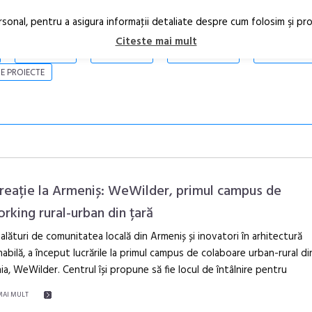
rsonal, pentru a asigura informaţii detaliate despre cum folosim şi pr
Citeste mai mult
ARTICOLE
STIRI
REVISTA PRINT
CONTACT
E PROIECTE
reație la Armeniș: WeWilder, primul campus de
rking rural-urban din țară
lături de comunitatea locală din Armeniș și inovatori în arhitectură
Anuala de ar
abilă, a început lucrările la primul campus de colaboare urban-rural di
Artown NOW
a, WeWilder. Centrul își propune să fie locul de întâlnire pentru
Gramatica lib
MAI MULT