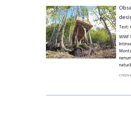
Obse
desi
Text:
WWF Ro
întins
Montan
nenumă
natură,
CITEŞTE 