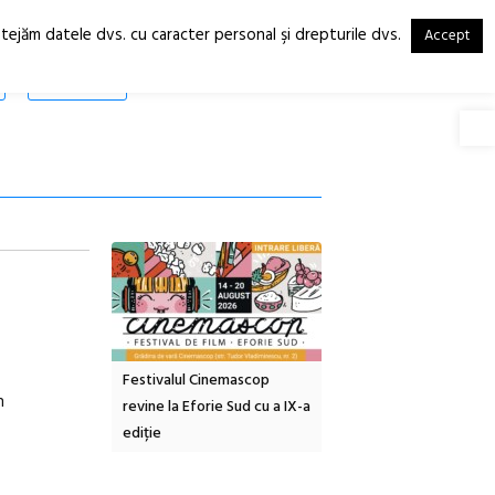
otejăm datele dvs. cu caracter personal şi drepturile dvs.
Accept
RO
EN
SHOP
Deschide
tă urbană
Festivalul Cinemascop
Sleeping Beauties la Bor
n
 #5:
revine la Eforie Sud cu a IX-a
dulceață de amintiri la
ertății
ediție
borcan, o cameră obscur
clătite cu apă minerală