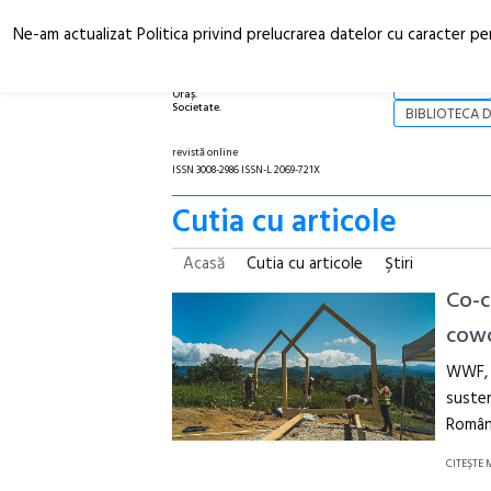
Ne-am actualizat Politica privind prelucrarea datelor cu caracter pe
Arhitectură.
NOI
Oraș.
Societate.
BIBLIOTECA D
revistă online
ISSN 3008-2986 ISSN-L 2069-721X
Cutia cu articole
Acasă
Cutia cu articole
Ştiri
Co-c
cowo
WWF, a
susten
Români
CITEŞTE 