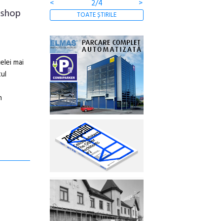
<
2/4
>
kshop
TOATE ȘTIRILE
elei mai
tul
n