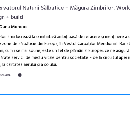
rvatorul Naturii Sălbatice – Măgura Zimbrilor. Wor
gn + build
Oana Mondoc
mânia lucrează la o inițiativă ambițioasă de refacere și menținere a c
e zone de sălbăticie din Europa, în Vestul Carpaților Meridionali. Bana
, cum i se mai spune, este un fel de plămân al Europei, ce ne asigură
rate servicii de mediu vitale pentru societate – de la circuitul apei î
 la calitatea aerului și a solului.
MAI MULT