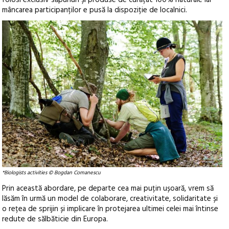
mâncarea participanților e pusă la dispoziție de localnici.
*Biologists activities © Bogdan Comanescu
Prin această abordare, pe departe cea mai puțin ușoară, vrem să
lăsăm în urmă un model de colaborare, creativitate, solidaritate și
o rețea de sprijin și implicare în protejarea ultimei celei mai întinse
redute de sălbăticie din Europa.