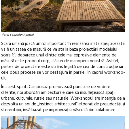
*foto: Sebastian Apostol
Scara umană joacă un rol important în realizarea instalaţiei; aceasta
va fi unitatea de măsură ce va sta la baza proiectării modelului
scara 1:1, deoarece unul dintre cele mai expresive elemente de
măsură este propriul corp, alături de manopera noastră. Astfel,
partea de proiectare este strâns legată de cea de construcţie iar
cele două procese se vor desfăşura în paralel, în cadrul workshop-
ului.
În acest spirit, Camposaz promovează punctele de vedere
diferite, noi abordări arhitecturale care să însufleţească spaţii
urbane, culturale, rurale sau naturale. Workshopul are intenţia de a
dezvolta un soi de „instinct arhitectural” eliberat de prejudecăţi şi
stereotipii, însă bazat pe improvizaţia născută din colaborare.