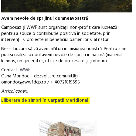
Avem nevoie de sprijinul dumneavoastră
Camposaz şi WWF sunt organizaţii non-profit care lucrează
pentru a aduce o contribuţie pozitivă în societate, prin
intervenţii şi proiecte în beneficiul oamenilor şi al naturii.
Ne-ar bucura să vă avem alături în misiunea noastră. Pentru a ne
putea realiza scopul avem nevoie de sprijin în natură (material
lemnos, un generator, utilaje de procesare şi şuruburi).
Contact:
WWF
Oana Mondoc – dezvoltare comunităţi
omondoc@wwfdcp.ro / + 40721819595
Articol conex:
Eliberare de zimbri în Carpații Meridionali