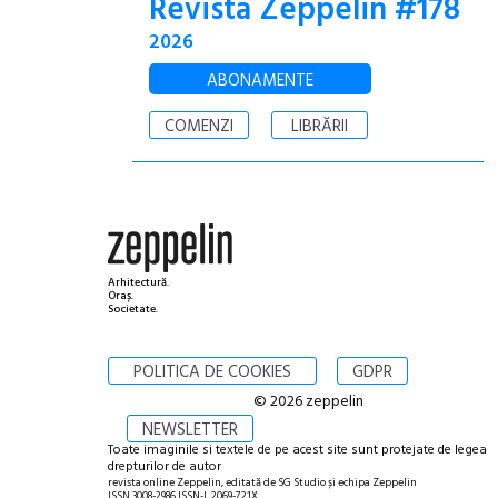
Revista Zeppelin #178
2026
ABONAMENTE
COMENZI
LIBRĂRII
Arhitectură.
Oraș.
Societate.
POLITICA DE COOKIES
GDPR
© 2026 zeppelin
NEWSLETTER
Toate imaginile si textele de pe acest site sunt protejate de legea
drepturilor de autor
revista online Zeppelin, editată de SG Studio și echipa Zeppelin
ISSN 3008-2986 ISSN-L 2069-721X