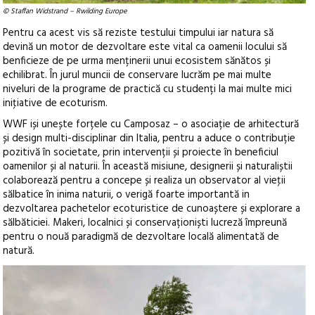
© Staffan Widstrand – Rwilding Europe
Pentru ca acest vis să reziste testului timpului iar natura să
devină un motor de dezvoltare este vital ca oamenii locului să
benficieze de pe urma menținerii unui ecosistem sănătos și
echilibrat. În jurul muncii de conservare lucrăm pe mai multe
niveluri de la programe de practică cu studenți la mai multe mici
iniţiative de ecoturism.
WWF iși unește forțele cu Camposaz – o asociație de arhitectură
și design multi-disciplinar din Italia, pentru a aduce o contribuție
pozitivă în societate, prin intervenții și proiecte în beneficiul
oamenilor și al naturii. În această misiune, designerii și naturaliștii
colaborează pentru a concepe și realiza un observator al vieţii
sălbatice în inima naturii, o verigă foarte importantă in
dezvoltarea pachetelor ecoturistice de cunoaștere și explorare a
sălbăticiei. Makeri, localnici și conservaționiști lucreză împreună
pentru o nouă paradigmă de dezvoltare locală alimentată de
natură.