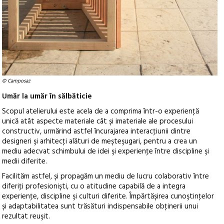
© Camposaz
Umăr la umăr în sălbăticie
Scopul atelierului este acela de a comprima într-o experienţă
unică atât aspecte materiale cât şi imateriale ale procesului
constructiv, urmărind astfel încurajarea interacţiunii dintre
designeri şi arhitecţi alături de meşteşugari, pentru a crea un
mediu adecvat schimbului de idei şi experienţe între discipline şi
medii diferite.
Facilităm astfel, şi propagăm un mediu de lucru colaborativ între
diferiţi profesionişti, cu o atitudine capabilă de a integra
experienţe, discipline şi culturi diferite. Împărtăşirea cunoştinţelor
şi adaptabilitatea sunt trăsături indispensabile obţinerii unui
rezultat reuşit.