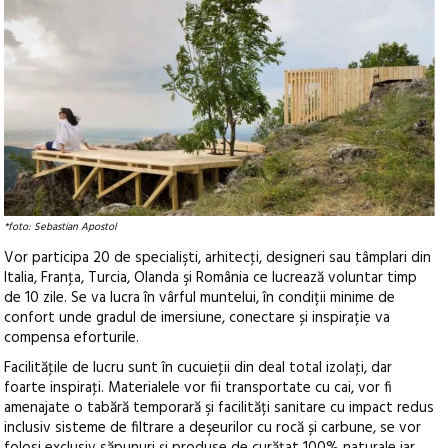
*foto: Sebastian Apostol
Vor participa 20 de specialişti, arhitecţi, designeri sau tâmplari din
Italia, Franţa, Turcia, Olanda şi România ce lucrează voluntar timp
de 10 zile. Se va lucra în vârful muntelui, în condiții minime de
confort unde gradul de imersiune, conectare și inspirație va
compensa eforturile.
Facilităţile de lucru sunt în cucuieţii din deal total izolaţi, dar
foarte inspiraţi. Materialele vor fii transportate cu cai, vor fi
amenajate o tabără temporară şi facilități sanitare cu impact redus
inclusiv sisteme de filtrare a deşeurilor cu rocă și carbune, se vor
folosi exclusiv săpunuri și produse de curățat 100% naturale iar