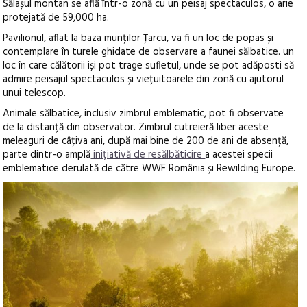
Sălașul montan se află într-o zonă cu un peisaj spectaculos, o arie
protejată de 59,000 ha.
Pavilionul, aflat la baza munților Țarcu, va fi un loc de popas și
contemplare în turele ghidate de observare a faunei sălbatice. un
loc în care călătorii iși pot trage sufletul, unde se pot adăposti să
admire peisajul spectaculos și viețuitoarele din zonă cu ajutorul
unui telescop.
Animale sălbatice, inclusiv zimbrul emblematic, pot fi observate
de la distanță din observator. Zimbrul cutreieră liber aceste
meleaguri de câțiva ani, după mai bine de 200 de ani de absență,
parte dintr-o amplă
inițiativă de resălbăticire
a acestei specii
emblematice derulată de către WWF România și Rewilding Europe.