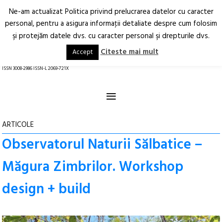
Ne-am actualizat Politica privind prelucrarea datelor cu caracter
Deschide
RO
EN
personal, pentru a asigura informaţii detaliate despre cum folosim
şi protejăm datele dvs. cu caracter personal şi drepturile dvs.
Arhitectură.
Oraș.
Societate.
Citeste mai mult
Accept
revistă online
ISSN 3008-2986 ISSN-L 2069-721X
≡
ARTICOLE
Observatorul Naturii Sălbatice –
Măgura Zimbrilor. Workshop
design + build