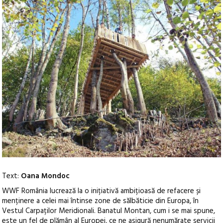
Text:
Oana Mondoc
WWF România lucrează la o inițiativă ambițioasă de refacere și
menținere a celei mai întinse zone de sălbăticie din Europa, în
Vestul Carpaților Meridionali. Banatul Montan, cum i se mai spune,
este un fel de plămân al Europei, ce ne asigură nenumărate servicii