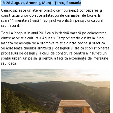
18-28 August, Armeniș, Munții Țarcu, Romania
Camposaz este un atelier practic ce încurajează conceperea şi
construcţia unor obiecte arhitecturale din materiale locale, la
scara 1:1, menite să vină în sprijinul valorificării peisajului cultural
sau natural.
Totul a început în anul 2013 ca o iniţiativă bazată pe colaborarea
dintre asociaţia culturală Aguaz şi Campomartzio din Italia, fiind
mânată de ambiţia de a promova relaţia dintre teorie şi practică.
Se adresează tinerilor arhitecţi şi designeri şi are ca scop îmbinarea
procesului de design şi a celui de construire pentru a însufleţi un
spaţiu urban, un peisaj şi pentru a facilita experienţe de imersiune
sau joacă.