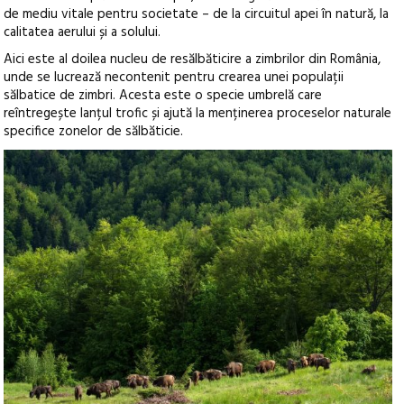
de mediu vitale pentru societate – de la circuitul apei în natură, la
calitatea aerului și a solului.
Aici este al doilea nucleu de resălbăticire a zimbrilor din România,
unde se lucrează necontenit pentru crearea unei populații
sălbatice de zimbri. Acesta este o specie umbrelă care
reîntregește lanțul trofic și ajută la menținerea proceselor naturale
specifice zonelor de sălbăticie.