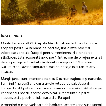
Împrejurimile
Munții Tarcu se află în Carpații Meridionali, un lanț montan care
acoperă peste 1,4 milioane de hectare, una dintre cele mai
valoroase zone ale Europei pentru menținerea și extinderea
sălbăticiei. Este acoperită aproape în întregime de o rețea extinsă
de arii protejate încadrate în diferite categorii IUCN și situri
Natura 2000, având suprafețe mari de peisaje naturale relativ
intacte.
Munții Țarcu sunt interconectați cu 5 parcuri naționale și naturale,
formând împreună una din ultimele retude de salbaticie din
Europa. Există puține zone care au ramas cu adevărat sălbatice pe
continentul nostru foarte dezvoltat și reprezintă o parte
inestimabilă a patrimoniului natural al Europei.
Acoperind o mare varietate de habitate, aceste zone sunt uneori