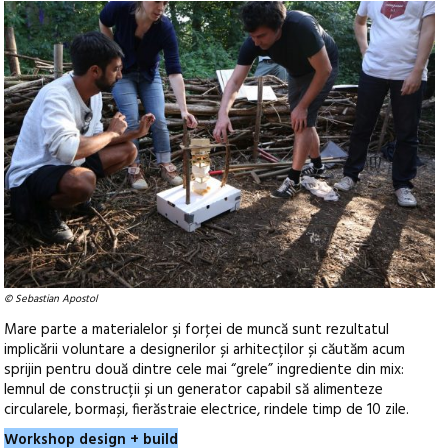
© Sebastian Apostol
Mare parte a materialelor şi forţei de muncă sunt rezultatul
implicării voluntare a designerilor și arhitecților și căutăm acum
sprijin pentru două dintre cele mai “grele” ingrediente din mix:
lemnul de construcții și un generator capabil să alimenteze
circularele, bormași, fierăstraie electrice, rindele timp de 10 zile.
Workshop design + build