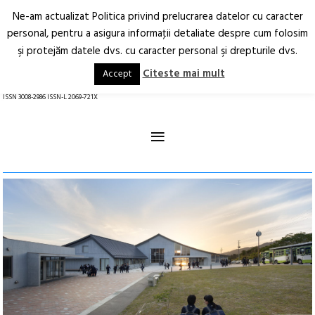
Ne-am actualizat Politica privind prelucrarea datelor cu caracter
Deschide
RO
EN
personal, pentru a asigura informaţii detaliate despre cum folosim
şi protejăm datele dvs. cu caracter personal şi drepturile dvs.
Arhitectură.
Oraș.
Societate.
Citeste mai mult
Accept
revistă online
ISSN 3008-2986 ISSN-L 2069-721X
≡