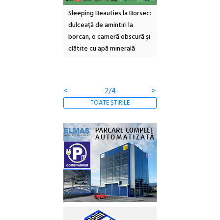
ul Cinemascop
Sleeping Beauties la Borsec:
Festivalul Strada
 Eforie Sud cu a IX-a
dulceață de amintiri la
Armenească #10: c
borcan, o cameră obscură și
ateliere și întâlniri 
clătite cu apă minerală
Botanică
<
2/4
>
TOATE ȘTIRILE