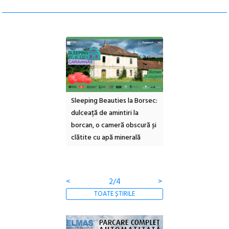
ul Cinemascop
Sleeping Beauties la Borsec:
Festivalul Strada
 Eforie Sud cu a IX-a
dulceață de amintiri la
Armenească #10: c
borcan, o cameră obscură și
ateliere și întâlniri 
clătite cu apă minerală
Botanică
<
2/4
>
TOATE ȘTIRILE