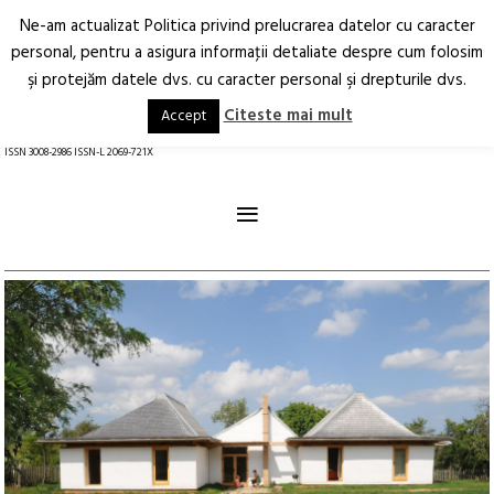
Ne-am actualizat Politica privind prelucrarea datelor cu caracter
Deschide
RO
EN
personal, pentru a asigura informaţii detaliate despre cum folosim
şi protejăm datele dvs. cu caracter personal şi drepturile dvs.
Arhitectură.
Oraș.
Societate.
Citeste mai mult
Accept
revistă online
ISSN 3008-2986 ISSN-L 2069-721X
≡