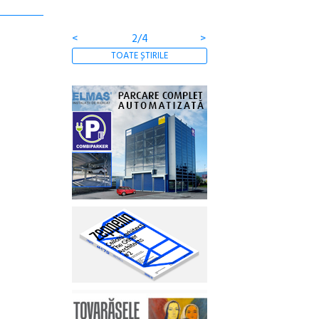
<
2/4
>
TOATE ȘTIRILE