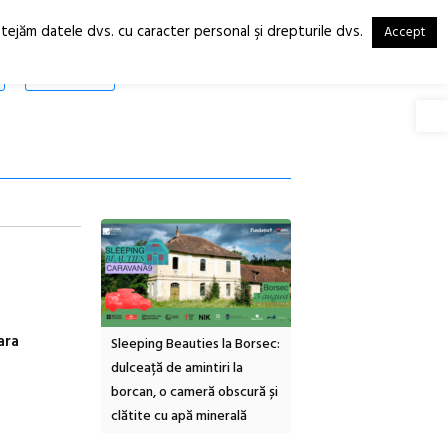
otejăm datele dvs. cu caracter personal şi drepturile dvs.
Accept
RO
EN
SHOP
Deschide
ara
inemascop
Sleeping Beauties la Borsec:
Festivalul Strada
rie Sud cu a IX-a
dulceață de amintiri la
Armenească #10: concer
borcan, o cameră obscură și
ateliere și întâlniri în Gr
clătite cu apă minerală
Botanică