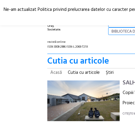
Ne-am actualizat Politica privind prelucrarea datelor cu caracter pe
Arhitectură.
NOI
Oraș.
Societate.
BIBLIOTECA D
revistă online
ISSN 3008-2986 ISSN-L 2069-721X
Cutia cu articole
Acasă
Cutia cu articole
Ştiri
SALH
Copiii
Proiec
CITEŞTE 