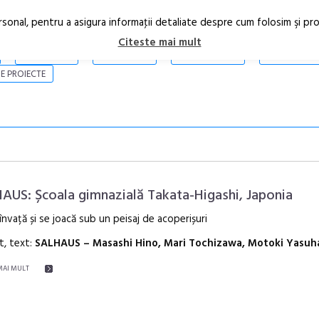
rsonal, pentru a asigura informaţii detaliate despre cum folosim şi pr
Citeste mai mult
ARTICOLE
STIRI
REVISTA PRINT
CONTACT
E PROIECTE
AUS: Școala gimnazială Takata-Higashi, Japonia
 învață și se joacă sub un peisaj de acoperișuri
t, text:
SALHAUS – Masashi Hino, Mari Tochizawa, Motoki Yasuh
Festivalul C
revine la Efo
MAI MULT
ediție