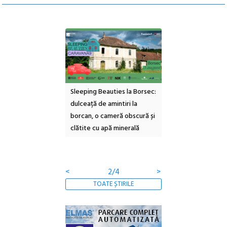
ul Cinemascop
Sleeping Beauties la Borsec:
Festivalul Strada
 Eforie Sud cu a IX-a
dulceață de amintiri la
Armenească #10: c
borcan, o cameră obscură și
ateliere și întâlniri 
clătite cu apă minerală
Botanică
<
2/4
>
TOATE ȘTIRILE