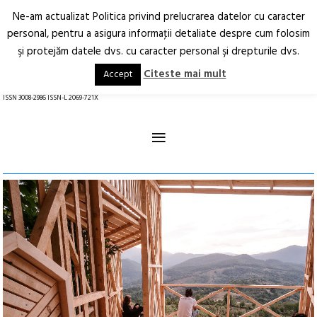
Ne-am actualizat Politica privind prelucrarea datelor cu caracter
Deschide
RO
EN
personal, pentru a asigura informaţii detaliate despre cum folosim
şi protejăm datele dvs. cu caracter personal şi drepturile dvs.
Arhitectură.
Oraș.
Societate.
Citeste mai mult
Accept
revistă online
ISSN 3008-2986 ISSN-L 2069-721X
≡