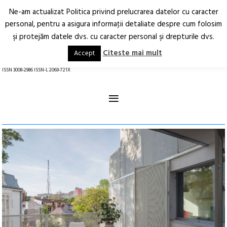
Ne-am actualizat Politica privind prelucrarea datelor cu caracter
Deschide
RO
EN
personal, pentru a asigura informaţii detaliate despre cum folosim
şi protejăm datele dvs. cu caracter personal şi drepturile dvs.
Arhitectură.
Oraș.
Societate.
Citeste mai mult
Accept
revistă online
ISSN 3008-2986 ISSN-L 2069-721X
≡