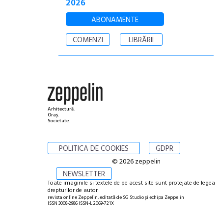
2026
ABONAMENTE
COMENZI
LIBRĂRII
Arhitectură.
Oraș.
Societate.
POLITICA DE COOKIES
GDPR
© 2026 zeppelin
NEWSLETTER
Toate imaginile si textele de pe acest site sunt protejate de legea
drepturilor de autor
revista online Zeppelin, editată de SG Studio și echipa Zeppelin
ISSN 3008-2986 ISSN-L 2069-721X