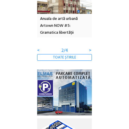
l – Local Design
Anuala de artă urbană
Festivalul Cinemas
 2026
Artown NOW #5:
revine la Eforie Sud 
Gramatica libertății
ediție
<
2/4
>
TOATE ȘTIRILE