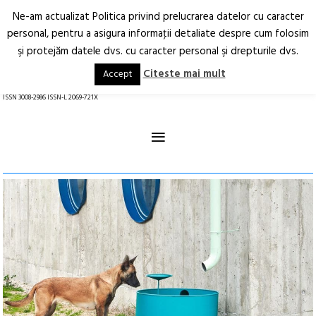
Ne-am actualizat Politica privind prelucrarea datelor cu caracter
Deschide
RO
EN
personal, pentru a asigura informaţii detaliate despre cum folosim
şi protejăm datele dvs. cu caracter personal şi drepturile dvs.
Arhitectură.
Oraș.
Societate.
Citeste mai mult
Accept
revistă online
ISSN 3008-2986 ISSN-L 2069-721X
≡