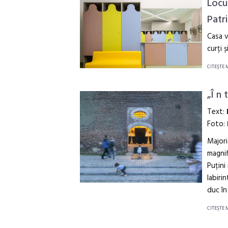
Locu
Patri
Casa v
curți 
CITEŞTE 
„Î n 
Text:
Foto:
Majori
magnif
Puțini
labirin
duc în
CITEŞTE 