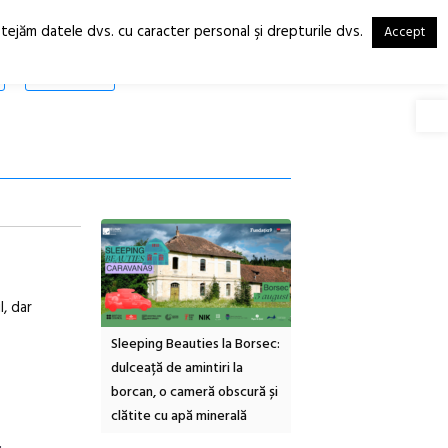
otejăm datele dvs. cu caracter personal şi drepturile dvs.
Accept
RO
EN
SHOP
Deschide
l, dar
inemascop
Sleeping Beauties la Borsec:
Festivalul Strada
rie Sud cu a IX-a
dulceață de amintiri la
Armenească #10: concer
borcan, o cameră obscură și
ateliere și întâlniri în Gr
clătite cu apă minerală
Botanică