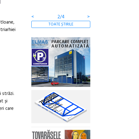
l
<
2/4
>
tloane,
TOATE ȘTIRILE
triarhiei
 străzi.
t și
eri care