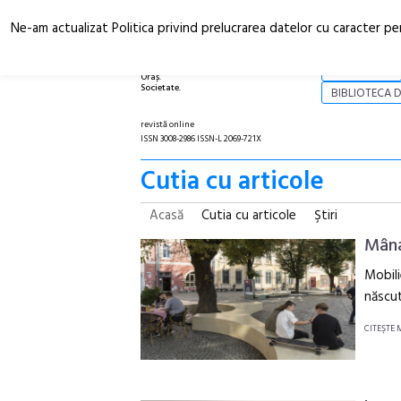
Ne-am actualizat Politica privind prelucrarea datelor cu caracter pe
Arhitectură.
NOI
Oraș.
Societate.
BIBLIOTECA D
revistă online
ISSN 3008-2986 ISSN-L 2069-721X
Cutia cu articole
Acasă
Cutia cu articole
Ştiri
Mâna
Mobili
născut
CITEŞTE 