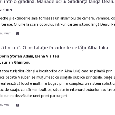
ri într-o grădină. Mânadelucru: Grădiniță lângă Dealu
arhiei
eche și extinderile sale formează un ansamblu de camere, verande, co
și terase. O lume la scara copilului, într-un cartier istoric lângă Dealul Pa
MAI MULT
t â l n i r i”. O instalație în zidurile cetății Alba Iulia
Dorin Ștefan Adam, Elena Viziteu
Laurian Ghinițoiu
tatea turiștilor (dar și a locuitorilor din Alba Iulia) care se plimbă prin
ica cetate Vauban se mulțumesc cu spațiile publice principale: piețe și
 realizează că locul e mult mai bogat și mai complex: un sistem sofistica
tic de spații, cu săli mari boltite, situate în interiorul zidurilor sau trec
 locuri nedezvăluite unei primi parcurgeri.
MAI MULT