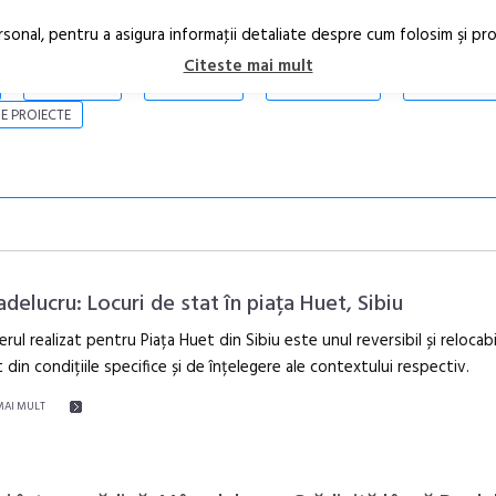
rsonal, pentru a asigura informaţii detaliate despre cum folosim şi pr
Citeste mai mult
ARTICOLE
STIRI
REVISTA PRINT
CONTACT
E PROIECTE
delucru: Locuri de stat în piața Huet, Sibiu
erul realizat pentru Piața Huet din Sibiu este unul reversibil și relocabi
 din condițiile specifice și de înțelegere ale contextului respectiv.
Festivalul C
revine la Efo
MAI MULT
ediție