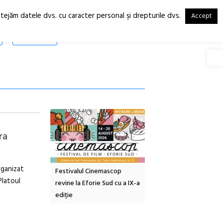
otejăm datele dvs. cu caracter personal şi drepturile dvs.
Accept
RO
EN
SHOP
Deschide
ra
rganizat
tă urbană
Festivalul Cinemascop
Sleeping Beauties la Bor
Platoul
 #5:
revine la Eforie Sud cu a IX-a
dulceață de amintiri la
ertății
ediție
borcan, o cameră obscur
clătite cu apă minerală