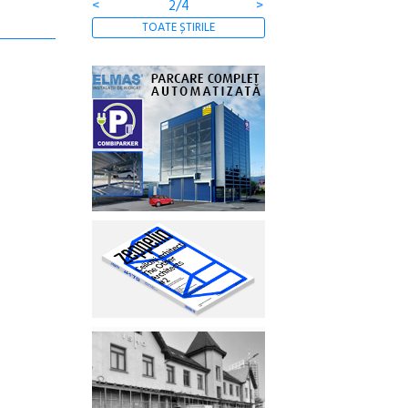
<
2/4
>
TOATE ȘTIRILE