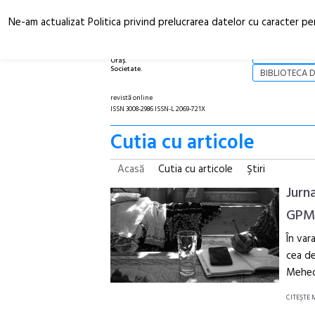
Ne-am actualizat Politica privind prelucrarea datelor cu caracter pe
Arhitectură.
NOI
Oraș.
Societate.
BIBLIOTECA D
revistă online
ISSN 3008-2986 ISSN-L 2069-721X
Cutia cu articole
Acasă
Cutia cu articole
Ştiri
Jurn
GPMh
În var
cea de
Mehedi
CITEŞTE 