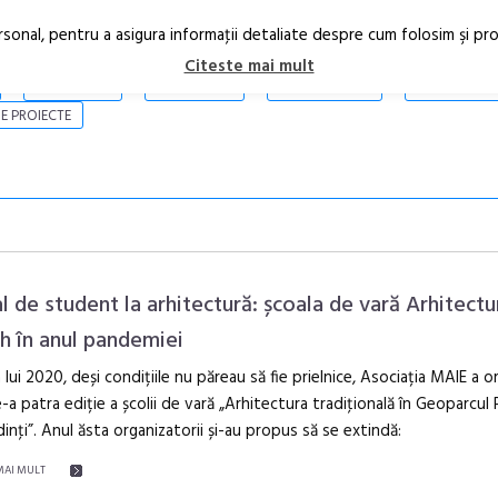
rsonal, pentru a asigura informaţii detaliate despre cum folosim şi pr
Citeste mai mult
ARTICOLE
STIRI
REVISTA PRINT
CONTACT
E PROIECTE
al de student la arhitectură: școala de vară Arhitectu
 în anul pandemiei
a lui 2020, deși condițiile nu păreau să fie prielnice, Asociația MAIE a o
Anuala de ar
-a patra ediție a școlii de vară „Arhitectura tradiţională în Geoparcul 
Artown NOW
nţi”. Anul ăsta organizatorii și-au propus să se extindă:
Gramatica lib
MAI MULT