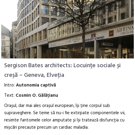
Sergison Bates architects: Locuințe sociale și
creșă – Geneva, Elveția
Intro:
Autonomia captivă
Text:
Cosmin O. Gălățianu
Orașul, dar mai ales orașul european, își ține corpul sub
supraveghere. Se teme să nu-i fie extirpate componentele vii,
resimte fantomele celor amputate și își tratează disfuncția cu
mișcări precaute precum un cardiac maladia.