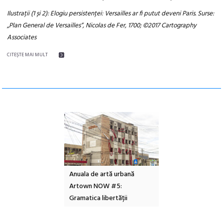
Ilustrații (1 și 2): Elogiu persistenței: Versailles ar fi putut deveni Paris. Surse:
„Plan General de Versailles”, Nicolas de Fer, 1700; ©2017 Cartography
Associates
CITEŞTE MAI MULT
l – Local Design
Anuala de artă urbană
Festivalul Cinemas
 2026
Artown NOW #5:
revine la Eforie Sud 
Gramatica libertății
ediție