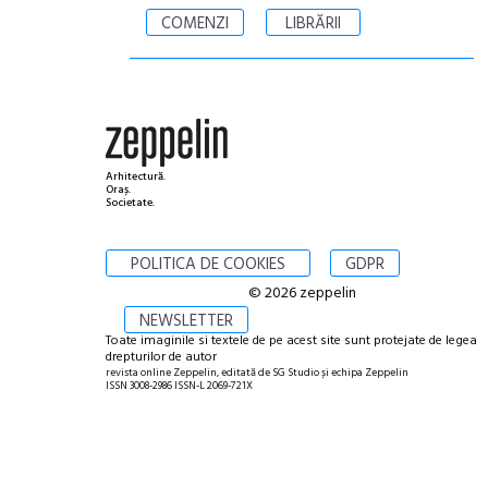
COMENZI
LIBRĂRII
Arhitectură.
Oraș.
Societate.
POLITICA DE COOKIES
GDPR
© 2026 zeppelin
NEWSLETTER
Toate imaginile si textele de pe acest site sunt protejate de legea
drepturilor de autor
revista online Zeppelin, editată de SG Studio și echipa Zeppelin
ISSN 3008-2986 ISSN-L 2069-721X