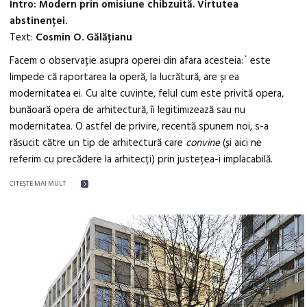
Intro: Modern prin omisiune chibzuită. Virtutea
abstinenței.
Text:
Cosmin O. Gălăţianu
Facem o observație asupra operei din afara acesteia:` este
limpede că raportarea la operă, la lucrătură, are și ea
modernitatea ei. Cu alte cuvinte, felul cum este privită opera,
bunăoară opera de arhitectură, îi legitimizează sau nu
modernitatea. O astfel de privire, recentă spunem noi, s-a
răsucit către un tip de arhitectură care
convine
(și aici ne
referim cu precădere la arhitecți) prin justețea-i implacabilă.
CITEŞTE MAI MULT