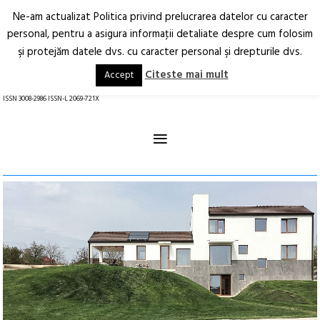
Ne-am actualizat Politica privind prelucrarea datelor cu caracter
Deschide
RO
EN
personal, pentru a asigura informaţii detaliate despre cum folosim
şi protejăm datele dvs. cu caracter personal şi drepturile dvs.
Arhitectură.
Oraș.
Societate.
Citeste mai mult
Accept
revistă online
ISSN 3008-2986 ISSN-L 2069-721X
≡