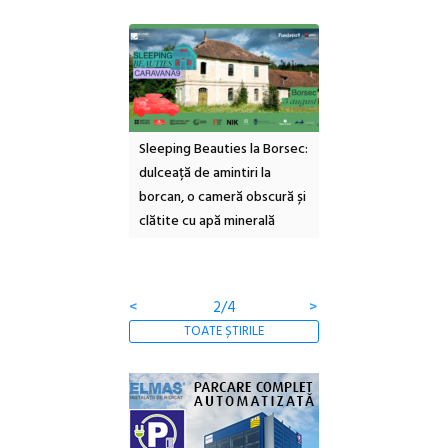
ul Cinemascop
Sleeping Beauties la Borsec:
Festivalul Strada
 Eforie Sud cu a IX-a
dulceață de amintiri la
Armenească #10: c
borcan, o cameră obscură și
ateliere și întâlniri 
clătite cu apă minerală
Botanică
<
2/4
>
TOATE ȘTIRILE