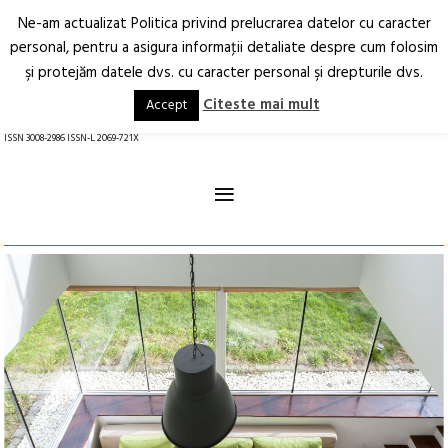
Ne-am actualizat Politica privind prelucrarea datelor cu caracter
Deschide
RO
EN
personal, pentru a asigura informaţii detaliate despre cum folosim
şi protejăm datele dvs. cu caracter personal şi drepturile dvs.
Arhitectură.
Oraș.
Societate.
Citeste mai mult
Accept
revistă online
ISSN 3008-2986 ISSN-L 2069-721X
≡