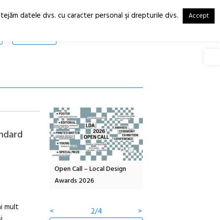
otejăm datele dvs. cu caracter personal şi drepturile dvs.
Accept
RO
EN
SHOP
Deschide
andard
OELANDA – parc
Open Call – Local Design
Anuala de artă urbană
co-creație
Awards 2026
Artown NOW #5:
Gramatica libertății
ai mult
<
2/4
>
i