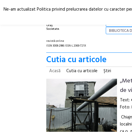
Ne-am actualizat Politica privind prelucrarea datelor cu caracter pe
Arhitectură.
NOI
Oraș.
Societate.
BIBLIOTECA D
revistă online
ISSN 3008-2986 ISSN-L 2069-721X
Cutia cu articole
Acasă
Cutia cu articole
Ştiri
„Met
de vi
Text:
Foto:
Chiaj
localni
ca o „