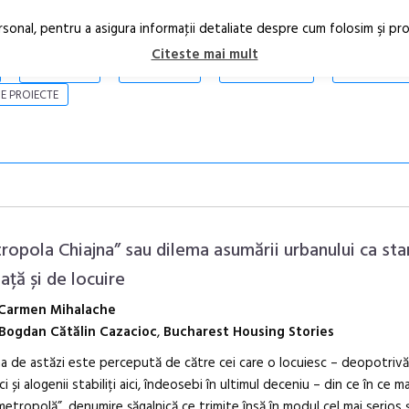
rsonal, pentru a asigura informaţii detaliate despre cum folosim şi pr
Citeste mai mult
ARTICOLE
STIRI
REVISTA PRINT
CONTACT
E PROIECTE
ropola Chiajna” sau dilema asumării urbanului ca st
ață și de locuire
Carmen Mihalache
În curând: P
Bogdan Cătălin Cazacioc
,
Bucharest Housing Stories
de poezie și 
na de astăzi este percepută de către cei care o locuiesc – deopotrivă
ci și alogenii stabiliți aici, îndeosebi în ultimul deceniu – din ce în ce m
metropolă”, denumire șăgalnică ce trimite însă în modul cel mai serios ș