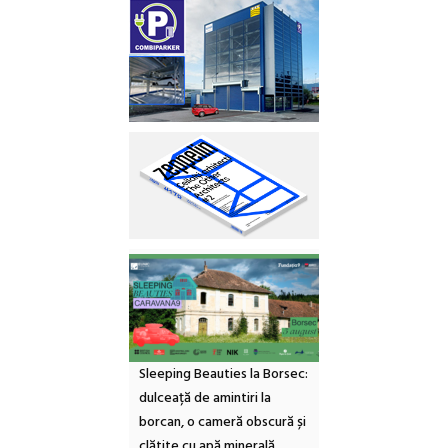
Sleeping Beauties la Borsec:
dulceață de amintiri la
borcan, o cameră obscură și
clătite cu apă minerală