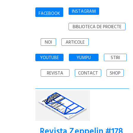
INSTAGRAM
FACEBOOK
BIBLIOTECA DE PROIECTE
NOI
ARTICOLE
YOUTUBE
YUMPU
STIRI
REVISTA
CONTACT
SHOP
Revista Zeppelin #178