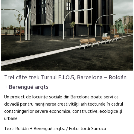
Trei câte trei: Turnul E.I.O.5, Barcelona – Roldán
+ Berengué arqts
Un proiect de locuinţe sociale din Barcelona poate servi ca
dovadă pentru menţinerea creativităţii arhitecturale în cadrul
constrângerilor severe economice, constructive, ecologice şi
urbane.
Text: Roldán + Berengué arqts. / Foto: Jordi Surroca