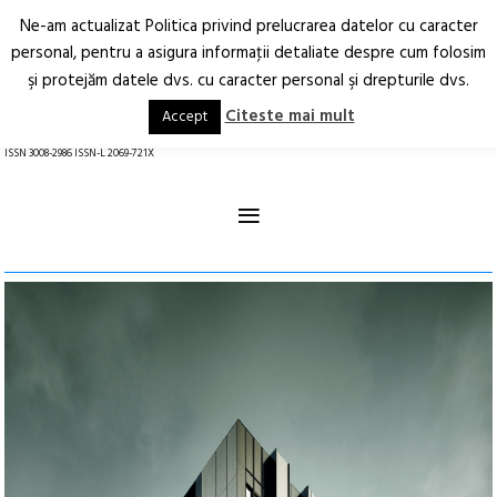
Ne-am actualizat Politica privind prelucrarea datelor cu caracter
Deschide
RO
EN
personal, pentru a asigura informaţii detaliate despre cum folosim
şi protejăm datele dvs. cu caracter personal şi drepturile dvs.
Arhitectură.
Oraș.
Societate.
Citeste mai mult
Accept
revistă online
ISSN 3008-2986 ISSN-L 2069-721X
≡