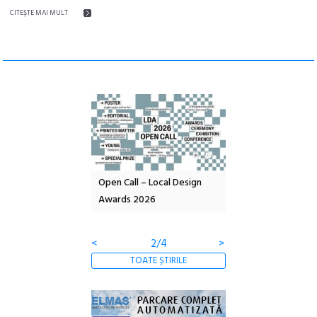
CITEŞTE MAI MULT
nd: POELANDA – parc
Open Call – Local Design
Anuala de artă urba
e și co-creație
Awards 2026
Artown NOW #5:
Gramatica libertății
<
2/4
>
TOATE ȘTIRILE