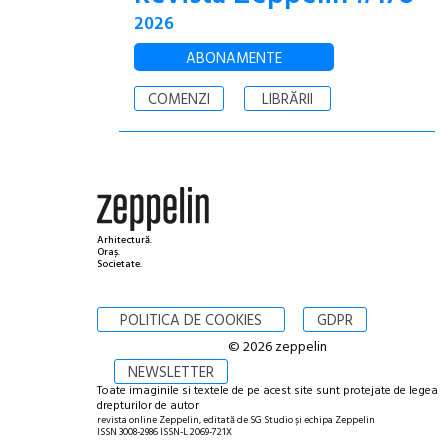
2026
ABONAMENTE
COMENZI
LIBRĂRII
Arhitectură.
Oraș.
Societate.
POLITICA DE COOKIES
GDPR
© 2026 zeppelin
NEWSLETTER
Toate imaginile si textele de pe acest site sunt protejate de legea
drepturilor de autor
revista online Zeppelin, editată de SG Studio și echipa Zeppelin
ISSN 3008-2986 ISSN-L 2069-721X