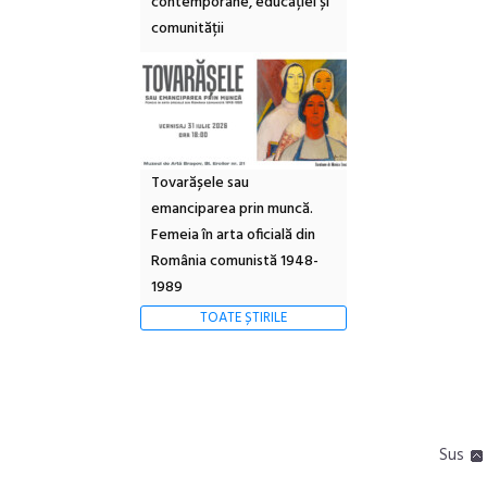
contemporane, educației și
comunității
Tovarășele sau
emanciparea prin muncă.
Femeia în arta oficială din
România comunistă 1948-
1989
TOATE ȘTIRILE
Sus